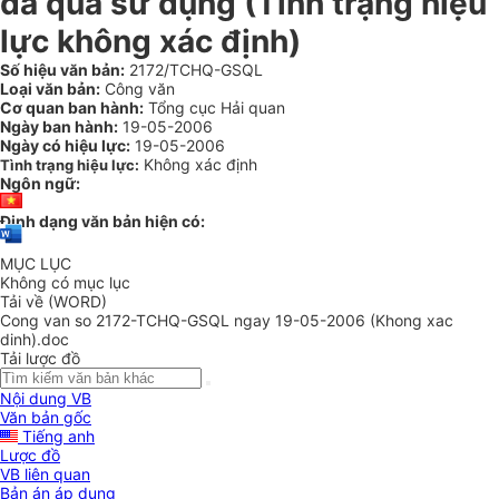
đã qua sử dụng (Tình trạng hiệu
lực không xác định)
Số hiệu văn bản:
2172/TCHQ-GSQL
Loại văn bản:
Công văn
Cơ quan ban hành:
Tổng cục Hải quan
Ngày ban hành:
19-05-2006
Ngày có hiệu lực:
19-05-2006
Không xác định
Tình trạng hiệu lực:
Ngôn ngữ:
Định dạng văn bản hiện có:
MỤC LỤC
Không có mục lục
Tải về (WORD)
Cong van so 2172-TCHQ-GSQL ngay 19-05-2006 (Khong xac
dinh).doc
Tải lược đồ
Nội dung VB
Văn bản gốc
Tiếng anh
Lược đồ
VB liên quan
Bản án áp dụng