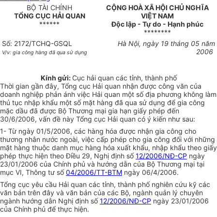
BỘ TÀI CHÍNH
CỘNG HOÀ XÃ HỘI CHỦ NGHĨA
TỔNG CỤC HẢI QUAN
VIỆT NAM
******
Độc lập - Tự do - Hạnh phúc
********
Số: 2172/TCHQ-GSQL
Hà Nội, ngày 19 tháng 05 năm
2006
V/v: gia công hàng đã qua sử dụng
Kính gửi:
Cục hải quan các tỉnh, thành phố
Thời gian gần đây, Tổng cục Hải quan nhận được công văn của
doanh nghiệp phản ánh việc Hải quan một số địa phương không làm
thủ tục nhập khẩu một số mặt hàng đã qua sử dụng để gia công
mặc dầu đã được Bộ Thương mại gia hạn giấy phép đến
30/6/2006, vấn đề này Tổng cục Hải quan có ý kiến như sau:
1- Từ ngày 01/5/2006, các hàng hóa được nhận gia công cho
thương nhân nước ngoài, việc cấp phép cho gia công đối với những
mặt hàng thuộc danh mục hàng hóa xuất khẩu, nhập khẩu theo giấy
phép thực hiện theo Điều 29, Nghị định số
12/2006/NĐ-CP
ngày
23/01/2006 của Chính phủ và hướng dẫn của Bộ Thương mại tại
mục VI, Thông tư số
04/2006/TT-BTM
ngày 06/4/2006.
Tổng cục yêu cầu Hải quan các tỉnh, thành phố nghiên cứu kỹ các
văn bản trên đây và văn bản của các Bộ, ngành quản lý chuyên
ngành hướng dẫn Nghị định số
12/2006/NĐ-CP
ngày 23/01/2006
của Chính phủ để thực hiện.