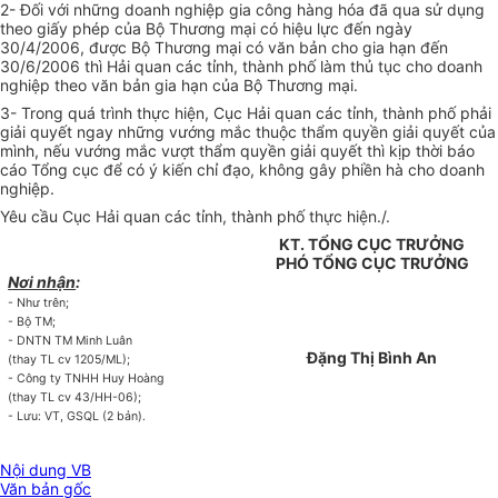
2- Đối với những doanh nghiệp gia công hàng hóa đã qua sử dụng
theo giấy phép của Bộ Thương mại có hiệu lực đến ngày
30/4/2006, được Bộ Thương mại có văn bản cho gia hạn đến
30/6/2006 thì Hải quan các tỉnh, thành phố làm thủ tục cho doanh
nghiệp theo văn bản gia hạn của Bộ Thương mại.
3- Trong quá trình thực hiện, Cục Hải quan các tỉnh, thành phố phải
giải quyết ngay những vướng mắc thuộc thẩm quyền giải quyết của
mình, nếu vướng mắc vượt thẩm quyền giải quyết thì kịp thời báo
cáo Tổng cục để có ý kiến chỉ đạo, không gây phiền hà cho doanh
nghiệp.
Yêu cầu Cục Hải quan các tỉnh, thành phố thực hiện./.
KT. TỔNG CỤC TRƯỞNG
PHÓ TỔNG CỤC TRƯỞNG
Nơi nhận
:
- Như trên;
- Bộ TM;
- DNTN TM Minh Luân
Đặng Thị Bình An
(thay TL cv 1205/ML);
- Công ty TNHH Huy Hoàng
(thay TL cv 43/HH-06);
- Lưu: VT, GSQL (2 bản).
Nội dung VB
Văn bản gốc