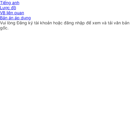
Tiếng anh
Lược đồ
VB liên quan
Bản án áp dụng
Vui lòng
Đăng ký
tài khoản hoặc
đăng nhập
để xem và tải văn bản
gốc.