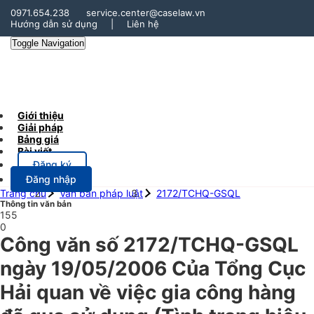
0971.654.238
service.center@caselaw.vn
Hướng dẫn sử dụng
|
Liên hệ
Toggle Navigation
Giới thiệu
Giải pháp
Bảng giá
Bài viết
Đăng ký
Đăng nhập
Trang chủ
Văn bản pháp luật
2172/TCHQ-GSQL
Thông tin văn bản
155
0
Công văn số 2172/TCHQ-GSQL
ngày 19/05/2006 Của Tổng Cục
Hải quan về việc gia công hàng