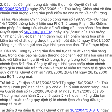
2. Câu hỏi: đề nghị hướng dẫn việc thực hiện Quyết định số
50/2006/QĐ-TTg
ngày 27/3/2006 của Thủ tướng Chính phủ về tiêu
chuẩn chất lượng xăng dầu phải kiểm tra nhà nước về chất lượng.
Trả lời: Văn phòng Chính phủ có công văn số 1997/VPCP-KG ngày
14/4/2006 thông báo ý kiến của Phó Thủ tướng Phạm Gia Khiêm:
cho phép áp dụng tiêu chuẩn đối với xăng dầu ban hành kèm theo
Quyết định số
50/2006/QĐ-TTg
ngày 07/3/2006 của Thủ tướng
Chính phủ về việc ban hành danh mục sản phẩm hàng hóa phải
kiểm tra về chất lượng được thực hiện bắt đầu từ ngày 01/01/2007
(Tổng cục đã sao gửi cho Cục Hải quan các tỉnh, TP để thực hiện).
3. Câu hỏi: Công ty xăng dầu làm thủ tục tái xuất xăng dầu sang
Lào, trong khai báo hải quan thường có chênh lệch khá lớn giữa khai
báo với kiểm tra thực tế về số lượng, trọng lượng (có trường hợp
chênh lệch 5-7 tấn). Công ty đề nghị Hải quan chấp nhận chênh
lệch giữa khai báo trên tờ khai và thực tế kiểm tra theo tỷ lệ giãn nở
quy định tại Quyết định số 1783/2000/QĐ-BTM ngày 26/12/2000
của Bộ Thương mại.
Trả lời: Quyết định số 187/2003/QĐ-TTg ngày 15/9/2003 của Thủ
tướng Chính phủ ban hành Quy chế quản lý kinh doanh xăng, dầu
và Quyết định số 1752/2003/QĐ-BTM ngày 15/12/2003 của Bộ
Thương mại ban hành Quy chế quản lý kinh doanh xăng dầu tạm
nhập tái xuất không quy định tỷ lệ chênh lệch về xăng dầu tạm
nhập tái xuất.
Tại điểm 3 và điểm 8, mục I Quyết định số
30/2004/QĐ-BTC
ngày