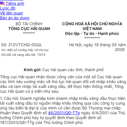
Tiếng anh
Lược đồ
VB liên quan
Bản án áp dụng
BỘ TÀI CHÍNH
CỘNG HOÀ XÃ HỘI CHỦ NGHĨA
TỔNG CỤC HẢI QUAN
VIỆT NAM
******
Độc lập - Tự do - Hạnh phúc
********
Số: 2131/TCHQ-GSQL
Hà Nội, ngày 19 tháng 05 năm
2006
V/v: Một số vướng mắc về thủ tục
HQ đối với xăng dầu NK, TNTX
Kính gửi:
Cục hải quan các tỉnh, thành phố
Tổng cục Hải quan nhận được công văn của một số Cục Hải quan
các tỉnh nêu vướng mắc về thủ tục hải quan đối với nhập khẩu xăng
dầu và tạm nhập tái xuất xăng dầu, để thực hiện thống nhất, Tổng
cục Hải quan có ý kiến như sau:
1. Câu hỏi: Doanh nghiệp kinh doanh nhập khẩu xăng dầu thực hiện
tái xuất xăng dầu từ nguồn nhập khẩu thông qua các công ty cung
ứng tàu biển là đại lý của mình có cần được Bộ Thương mại chấp
thuận theo Quyết định số
46/2001/QĐ-TTg
ngày 4/4/2001 của Thủ
tướng Chính phủ hay tự quyết định theo Quyết định số
187/2003/QĐ-TTg của Thủ tướng Chính phủ.