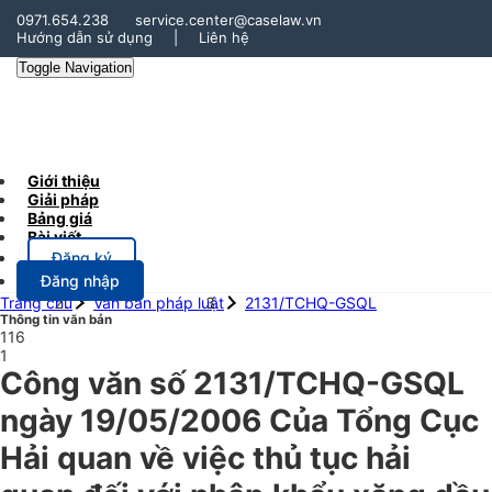
0971.654.238
service.center@caselaw.vn
Hướng dẫn sử dụng
|
Liên hệ
Toggle Navigation
Giới thiệu
Giải pháp
Bảng giá
Bài viết
Đăng ký
Đăng nhập
Trang chủ
Văn bản pháp luật
2131/TCHQ-GSQL
Thông tin văn bản
116
1
Công văn số 2131/TCHQ-GSQL
ngày 19/05/2006 Của Tổng Cục
Hải quan về việc thủ tục hải