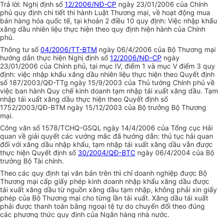
Trả lời: Nghị định số
12/2006/NĐ-CP
ngày 23/01/2006 của Chính
phủ quy định chi tiết thi hành Luật Thương mại, về hoạt động mua
bán hàng hóa quốc tế, tại khoản 2 điều 10 quy định: Việc nhập khẩu
xăng dầu nhiên liệu thực hiện theo quy định hiện hành của Chính
phủ.
Thông tư số
04/2006/TT-BTM
ngày 06/4/2006 của Bộ Thương mại
hướng dẫn thực hiện Nghị định số
12/2006/NĐ-CP
ngày
23/01/2006 của Chính phủ, tại mục IV, điểm 1 và mục V điểm 3 quy
định: việc nhập khẩu xăng dầu nhiên liệu thực hiện theo Quyết định
số 187/2003/QĐ-TTg ngày 15/9/2003 của Thủ tướng Chính phủ về
việc ban hành Quy chế kinh doanh tạm nhập tái xuất xăng dầu. Tạm
nhập tái xuất xăng dầu thực hiện theo Quyết định số
1752/2003/QĐ-BTM ngày 15/12/2003 của Bộ trưởng Bộ Thương
mại.
Công văn số 1578/TCHQ-GSQL ngày 14/4/2006 của Tổng cục Hải
quan về giải quyết các vướng mắc đã hướng dẫn: thủ tục hải quan
đối với xăng dầu nhập khẩu, tạm nhập tái xuất xăng dầu vẫn được
thực hiện Quyết định số
30/2004/QĐ-BTC
ngày 06/4/2004 của Bộ
trưởng Bộ Tài chính.
Theo các quy định tại văn bản trên thì chỉ doanh nghiệp được Bộ
Thương mại cấp giấy phép kinh doanh nhập khẩu xăng dầu được
tái xuất xăng dầu từ nguồn xăng dầu tạm nhập, không phải xin giấy
phép của Bộ Thương mại cho từng lần tái xuất. Xăng dầu tái xuất
phải được thanh toán bằng ngoại tệ tự do chuyển đổi theo đúng
các phương thức quy định của Ngân hàng nhà nước.