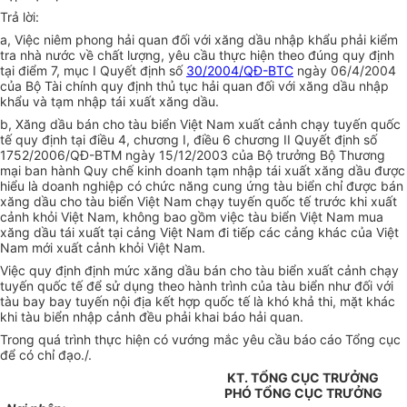
Trả lời:
a, Việc niêm phong hải quan đối với xăng dầu nhập khẩu phải kiểm
tra nhà nước về chất lượng, yêu cầu thực hiện theo đúng quy định
tại điểm 7, mục I Quyết định số
30/2004/QĐ-BTC
ngày 06/4/2004
của Bộ Tài chính quy định thủ tục hải quan đối với xăng dầu nhập
khẩu và tạm nhập tái xuất xăng dầu.
b, Xăng dầu bán cho tàu biển Việt Nam xuất cảnh chạy tuyến quốc
tế quy định tại điều 4, chương I, điều 6 chương II Quyết định số
1752/2006/QĐ-BTM ngày 15/12/2003 của Bộ trưởng Bộ Thương
mại ban hành Quy chế kinh doanh tạm nhập tái xuất xăng dầu được
hiểu là doanh nghiệp có chức năng cung ứng tàu biển chỉ được bán
xăng dầu cho tàu biển Việt Nam chạy tuyến quốc tế trước khi xuất
cảnh khỏi Việt Nam, không bao gồm việc tàu biển Việt Nam mua
xăng dầu tái xuất tại cảng Việt Nam đi tiếp các cảng khác của Việt
Nam mới xuất cảnh khỏi Việt Nam.
Việc quy định định mức xăng dầu bán cho tàu biển xuất cảnh chạy
tuyến quốc tế để sử dụng theo hành trình của tàu biển như đối với
tàu bay bay tuyến nội địa kết hợp quốc tế là khó khả thi, mặt khác
khi tàu biển nhập cảnh đều phải khai báo hải quan.
Trong quá trình thực hiện có vướng mắc yêu cầu báo cáo Tổng cục
để có chỉ đạo./.
KT. TỔNG CỤC TRƯỞNG
PHÓ TỔNG CỤC TRƯỞNG