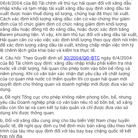
06/4/2004 của Bộ Tài chính về thủ tục hải quan đối với xăng dầu
nhập khẩu và tạm nhập tái xuất xăng dầu quy định xăng dầu tái
xuất được hoàn thuế đúng số lượng, chủng loại đã thực tái xuất.
Cách xác định khối lượng xăng dầu: căn cứ vào chứng thư giám
định của tổ chức giám định có chức năng giám định khối lượng
xăng dầu hoặc đồng hồ đo xăng dầu, hoặc được xác định bằng
Barem phương tiện. Vì vậy, khi làm thủ tục đối với xăng dầu tái xuất,
Hải quan căn cứ vào việc xác định khối lượng theo quy định nói trên
để xác định lượng xăng dầu tái xuất, không chấp nhận việc tính tỷ
lệ chênh lệch giữa khai báo và kiểm tra thực tế.
4. Câu hỏi: Theo Quyết định số
30/2004/QĐ-BTC
ngày 6/4/2004
của Bộ Tài chính quy định: xăng dầu nhập khẩu phải kiểm tra nhà
nước về chất lượng, hải quan cho phép bơm vào bồn bể rỗng và
niêm phong. Khi có văn bản xác nhận đạt yêu cầu về chất lượng
của cơ quan nhà nước có thẩm quyền thì cơ quan hải quan mới
quyết định cho thông quan và doanh nghiệp mới được đưa vào sử
dụng.
a, Đề nghị Tổng cục cho phép không niêm phong bồn, bể, nhưng
yêu cầu Doanh nghiệp phải có văn bản nêu rõ số bồn bể, số xăng
dầu còn tồn lại và cam kết tự bảo quản và chỉ được đưa vào sử
dụng khi được thông quan.
b, Đối với xăng dầu cung ứng cho tàu biển Việt Nam chạy tuyến
quốc tế, đề nghị quy định cụ thể định mức bán xăng dầu theo hành
trình của tàu như quy định đối với tàu bay bay chặng quốc tế kết
hợp nội địa.