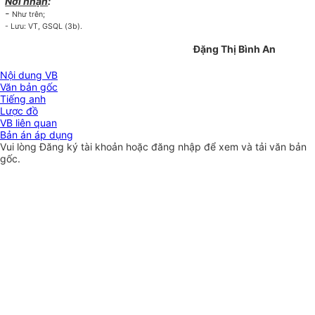
Nơi nhận
:
-
Như trên;
- Lưu: VT, GSQL (3b).
Đặng Thị Bình An
Nội dung VB
Văn bản gốc
Tiếng anh
Lược đồ
VB liên quan
Bản án áp dụng
Vui lòng
Đăng ký
tài khoản hoặc
đăng nhập
để xem và tải văn bản
gốc.