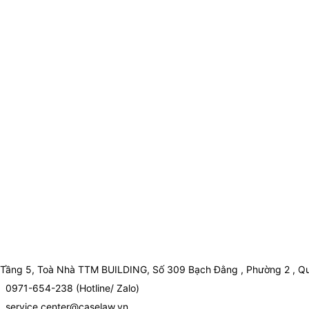
Tầng 5, Toà Nhà TTM BUILDING, Số 309 Bạch Đằng , Phường 2 , Qu
0971-654-238 (Hotline/ Zalo)
service.center@caselaw.vn