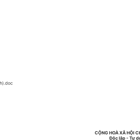
h).doc
CỘNG HOÀ XÃ HỘI C
Độc lập - Tự 