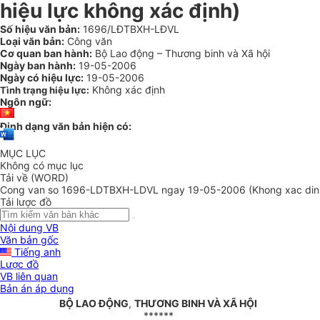
hiệu lực không xác định)
Số hiệu văn bản:
1696/LĐTBXH-LĐVL
Loại văn bản:
Công văn
Cơ quan ban hành:
Bộ Lao động – Thương binh và Xã hội
Ngày ban hành:
19-05-2006
Ngày có hiệu lực:
19-05-2006
Không xác định
Tình trạng hiệu lực:
Ngôn ngữ:
Định dạng văn bản hiện có:
MỤC LỤC
Không có mục lục
Tải về (WORD)
Cong van so 1696-LDTBXH-LDVL ngay 19-05-2006 (Khong xac din
Tải lược đồ
Nội dung VB
Văn bản gốc
Tiếng anh
Lược đồ
VB liên quan
Bản án áp dụng
BỘ LAO ĐỘNG
,
THƯƠNG BINH VÀ XÃ HỘI
******