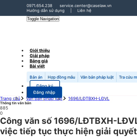
0971.654.238
service.center@caselaw.vn
Hướng dẫn sử dụng
|
Liên hệ
Toggle Navigation
Giới thiệu
Giải pháp
Bảng giá
Bài viết
Bản án
Hợp đồng mẫu
Văn bản pháp luật
Tra cứu 
Đăng ký
Đăng nhập
Trang chủ
Văn bản pháp luật
1696/LĐTBXH-LĐVL
Thông tin văn bản
885
0
Công văn số 1696/LĐTBXH-LĐVL 
việc tiếp tục thực hiện giải quy