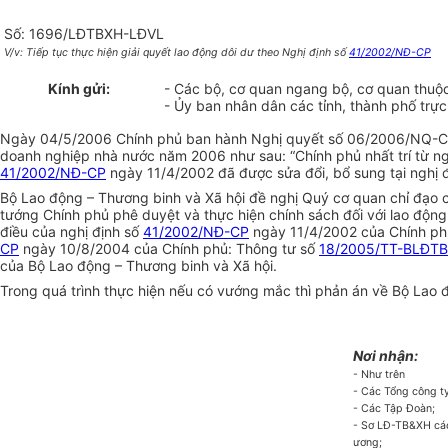
Số: 1696/LĐTBXH-LĐVL
V/v: Tiếp tục thực hiện giải quyết lao động dôi dư theo Nghị định số
41/2002/NĐ-CP
Kính gửi:
- Các bộ, cơ quan ngang bộ, cơ quan thuộ
- Ủy ban nhân dân các tỉnh, thành phố trự
Ngày 04/5/2006 Chính phủ ban hành Nghị quyết số 06/2006/NQ-CP về
doanh nghiệp nhà nước năm 2006 như sau: “Chính phủ nhất trí từ ng
41/2002/NĐ-CP
ngày 11/4/2002 đã được sửa đổi, bổ sung tại nghị 
Bộ Lao động – Thương binh và Xã hội đề nghị Quý cơ quan chỉ đạo 
tướng Chính phủ phê duyệt và thực hiện chính sách đối với lao độn
điều của nghị định số
41/2002/NĐ-CP
ngày 11/4/2002 của Chính phủ 
CP
ngày 10/8/2004 của Chính phủ: Thông tư số
18/2005/TT-BLĐT
của Bộ Lao động – Thương binh và Xã hội.
Trong quá trình thực hiện nếu có vướng mắc thì phản án về Bộ Lao đ
Nơi nhận:
- Như trên
- Các Tổng công t
- Các Tập Đoàn;
- Sơ LĐ-TB&XH các 
ương;