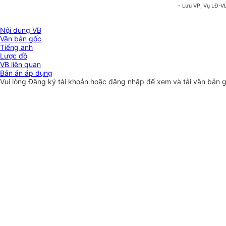
- Lưu VP, Vụ LĐ-V
Nội dung VB
Văn bản gốc
Tiếng anh
Lược đồ
VB liên quan
Bản án áp dụng
Vui lòng
Đăng ký
tài khoản hoặc
đăng nhập
để xem và tải văn bản 