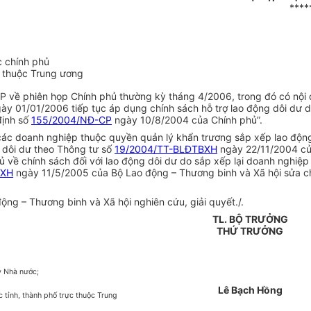
****
c chính phủ
c thuộc Trung ương
 phiên họp Chính phủ thường kỳ tháng 4/2006, trong đó có nội dun
ày 01/01/2006 tiếp tục áp dụng chính sách hỗ trợ lao động dôi dư d
định số
155/2004/NĐ-CP
ngày 10/8/2004 của Chính phủ”.
các doanh nghiệp thuộc quyền quản lý khẩn trương sắp xếp lao độn
g dôi dư theo Thông tư số
19/2004/TT-BLĐTBXH
ngày 22/11/2004 của
về chính sách đối với lao động dôi dư do sắp xếp lại doanh nghiệp
BXH
ngày 11/5/2005 của Bộ Lao động – Thương binh và Xã hội sửa c
ộng – Thương binh và Xã hội nghiên cứu, giải quyết./.
TL. BỘ TRƯỞNG
THỨ TRƯỞNG
y Nhà nước;
Lê Bạch Hồng
tỉnh, thành phố trực thuộc Trung