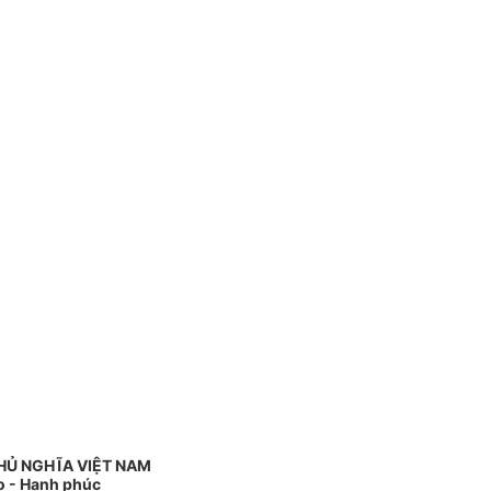
HỦ NGHĨA VIỆT NAM
do - Hạnh phúc