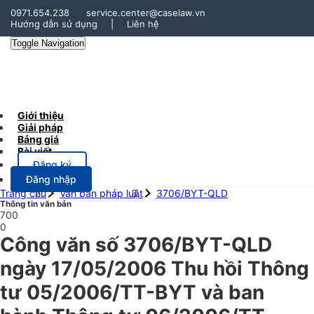
0971.654.238
service.center@caselaw.vn
Hướng dẫn sử dụng
|
Liên hệ
Toggle Navigation
Giới thiệu
Giải pháp
Bảng giá
Bài viết
Đăng ký
Đăng nhập
Trang chủ
Văn bản pháp luật
3706/BYT-QLD
Thông tin văn bản
700
0
Công văn số 3706/BYT-QLD
ngày 17/05/2006 Thu hồi Thông
tư 05/2006/TT-BYT và ban