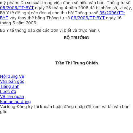
mỹ phẩm. Do sơ suất trong việc đánh số hiệu văn bản, Thông tư số
05/2006/TT-BYT
ngày 28 tháng 4 năm 2006 đã bị nhầm số, vì vậy,
Bộ Y tế đề nghị các đơn vị cho thu hồi Thông tư số
05/2006/TT-
BYT
vày thay thế bằng Thông tư số
06/2006/TT-BYT
ngày 16
tháng 5 năm 2006.
Bộ Y tế thông báo để các đơn vị biết và thực hiện./.
BỘ TRƯỞNG
Trần Thị Trung Chiến
Nội dung VB
Văn bản gốc
Tiếng anh
Lược đồ
VB liên quan
Bản án áp dụng
Vui lòng
Đăng ký
tài khoản hoặc
đăng nhập
để xem và tải văn bản
gốc.