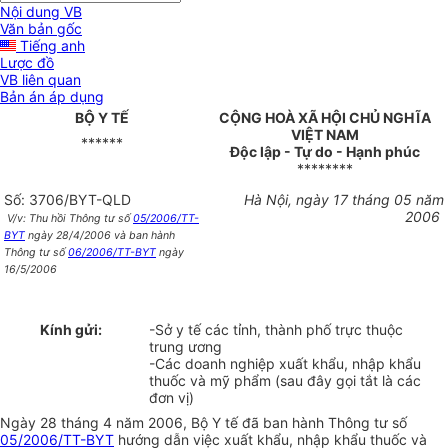
Nội dung VB
Văn bản gốc
Tiếng anh
Lược đồ
VB liên quan
Bản án áp dụng
BỘ Y TẾ
CỘNG HOÀ XÃ HỘI CHỦ NGHĨA
VIỆT NAM
******
Độc lập - Tự do - Hạnh phúc
********
Số: 3706/BYT-QLD
Hà Nội, ngày 17 tháng 05 năm
2006
V/v: Thu hồi Thông tư số
05/2006/TT-
BYT
ngày 28/4/2006 và ban hành
Thông tư số
06/2006/TT-BYT
ngày
16/5/2006
Kính gửi:
-Sở y tế các tỉnh, thành phố trực thuộc
trung ương
-Các doanh nghiệp xuất khẩu, nhập khẩu
thuốc và mỹ phẩm (sau đây gọi tắt là các
đơn vị)
Ngày 28 tháng 4 năm 2006, Bộ Y tế đã ban hành Thông tư số
05/2006/TT-BYT
hướng dẫn việc xuất khẩu, nhập khẩu thuốc và