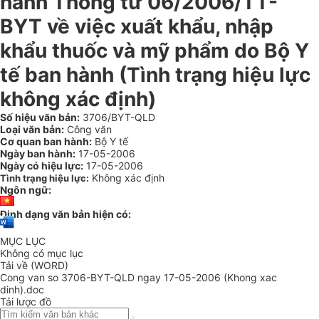
hành Thông tư 06/2006/TT-
BYT về việc xuất khẩu, nhập
khẩu thuốc và mỹ phẩm do Bộ Y
tế ban hành (Tình trạng hiệu lực
không xác định)
Số hiệu văn bản:
3706/BYT-QLD
Loại văn bản:
Công văn
Cơ quan ban hành:
Bộ Y tế
Ngày ban hành:
17-05-2006
Ngày có hiệu lực:
17-05-2006
Không xác định
Tình trạng hiệu lực:
Ngôn ngữ:
Định dạng văn bản hiện có:
MỤC LỤC
Không có mục lục
Tải về (WORD)
Cong van so 3706-BYT-QLD ngay 17-05-2006 (Khong xac
dinh).doc
Tải lược đồ