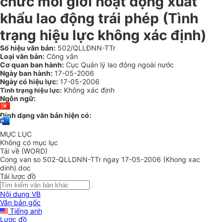
chức môi giới hoạt động xuất
khẩu lao động trái phép (Tình
trạng hiệu lực không xác định)
Số hiệu văn bản:
502/QLLĐNN-TTr
Loại văn bản:
Công văn
Cơ quan ban hành:
Cục Quản lý lao động ngoài nước
Ngày ban hành:
17-05-2006
Ngày có hiệu lực:
17-05-2006
Không xác định
Tình trạng hiệu lực:
Ngôn ngữ:
Định dạng văn bản hiện có:
MỤC LỤC
Không có mục lục
Tải về (WORD)
Cong van so 502-QLLDNN-TTr ngay 17-05-2006 (Khong xac
dinh).doc
Tải lược đồ
Nội dung VB
Văn bản gốc
Tiếng anh
Lược đồ