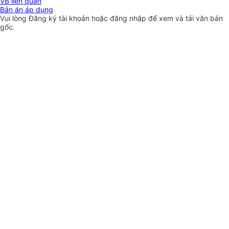
VB liên quan
Bản án áp dụng
Vui lòng
Đăng ký
tài khoản hoặc
đăng nhập
để xem và tải văn bản
gốc.