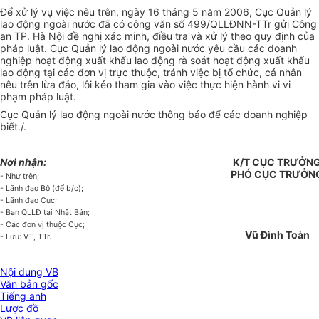
Để xử lý vụ việc nêu trên, ngày 16 tháng 5 năm 2006, Cục Quản lý
lao động ngoài nước đã có công văn số 499/QLLĐNN-TTr gửi Công
an TP. Hà Nội đề nghị xác minh, điều tra và xử lý theo quy định của
pháp luật. Cục Quản lý lao động ngoài nước yêu cầu các doanh
nghiệp hoạt động xuất khẩu lao động rà soát hoạt động xuất khẩu
lao động tại các đơn vị trực thuộc, tránh việc bị tổ chức, cá nhân
nêu trên lừa đảo, lôi kéo tham gia vào việc thực hiện hành vi vi
phạm pháp luật.
Cục Quản lý lao động ngoài nước thông báo để các doanh nghiệp
biết./.
Nơi nhận
:
K/T CỤC TRƯỞN
PHÓ CỤC TRƯỞN
- Như trên;
- Lãnh đạo Bộ (để b/c);
- Lãnh đạo Cục;
- Ban QLLĐ tại Nhật Bản;
- Các đơn vị thuộc Cục;
Vũ Đình Toàn
- Lưu: VT, TTr.
Nội dung VB
Văn bản gốc
Tiếng anh
Lược đồ