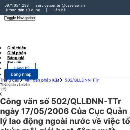
0971.654.238
service.center@caselaw.vn
Hướng dẫn sử dụng
|
Liên hệ
Toggle Navigation
Giới thiệu
Giải pháp
Bảng giá
Bài viết
Đăng ký
Đăng nhập
Trang chủ
Văn bản pháp luật
502/QLLĐNN-TTr
Thông tin văn bản
115
0
Công văn số 502/QLLĐNN-TTr
ngày 17/05/2006 Của Cục Quản
lý lao động ngoài nước về việc tổ