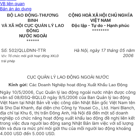
VB liên quan
Bản án áp dụng
CỘNG HOÀ XÃ HỘI CHỦ NGHĨA
BỘ LAO ĐỘNG-THƯƠNG
VIỆT NAM
BINH
Độc lập - Tự do - Hạnh phúc
VÀ XÃ HỘI CỤC QUẢN LÝ LAO
********
ĐỘNG
NƯỚC NGOÀI
******
Số: 502/QLLĐNN-TTR
Hà Nội, ngày 17 tháng 05 năm
2006
V/v: Tổ chức môi giới hoạt động XKLĐ
trái phép
CỤC QUẢN LÝ LAO ĐỘNG NGOÀI NƯỚC
Kính gửi:
Các Doanh Nghiệp hoạt động Xuất Khẩu Lao Động
Ngày 10/5/2006, Cục Quản lý lao động ngoài nước nhận được công
văn số 08/ĐSQ-BQLLĐ ngày 9/5/2006 của Ban Quản lý lao động
Việt Nam tại Nhật Bản về việc công dân Nhật Bản gốc Việt Nam tên
là Sho Dai Khanh, đại diện cho Công ty Yousei Co., Ltd. Hani Blanch,
địa chỉ tại Khu 6, thị trấn Đông Anh, Hà Nội đã đến một số doanh
nghiệp có chức năng hoạt động xuất khẩu lao động đề nghị liên kết
trong việc đưa người lao động sang Nhật Bản làm việc với số lượng
lớn và đưa ra mức phí môi giới thu của mỗi người lao động khoảng
4.000 USD đến 5.000 USD.