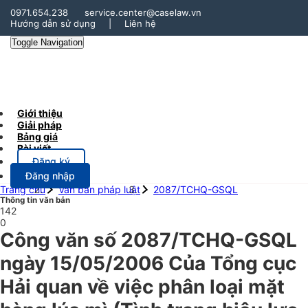
0971.654.238
service.center@caselaw.vn
Hướng dẫn sử dụng
|
Liên hệ
Toggle Navigation
Giới thiệu
Giải pháp
Bảng giá
Bài viết
Đăng ký
Đăng nhập
Trang chủ
Văn bản pháp luật
2087/TCHQ-GSQL
Thông tin văn bản
142
0
Công văn số 2087/TCHQ-GSQL
ngày 15/05/2006 Của Tổng cục
Hải quan về việc phân loại mặt