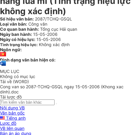
hàng lúa mì (Tình trạng hiệu lực
không xác định)
Số hiệu văn bản:
2087/TCHQ-GSQL
Loại văn bản:
Công văn
Cơ quan ban hành:
Tổng cục Hải quan
Ngày ban hành:
15-05-2006
Ngày có hiệu lực:
15-05-2006
Không xác định
Tình trạng hiệu lực:
Ngôn ngữ:
Định dạng văn bản hiện có:
MỤC LỤC
Không có mục lục
Tải về (WORD)
Cong van so 2087-TCHQ-GSQL ngay 15-05-2006 (Khong xac
dinh).doc
Tải lược đồ
Nội dung VB
Văn bản gốc
Tiếng anh
Lược đồ
VB liên quan
Bản án áp dụng