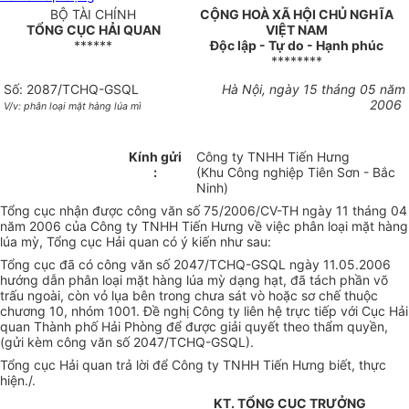
BỘ TÀI CHÍNH
CỘNG HOÀ XÃ HỘI CHỦ NGHĨA
TỔNG CỤC HẢI QUAN
VIỆT NAM
******
Độc lập - Tự do - Hạnh phúc
********
Số: 2087/TCHQ-GSQL
Hà Nội, ngày 15 tháng 05 năm
2006
V/v: phân loại mặt hàng lúa mì
Kính gửi
Công ty TNHH Tiến Hưng
:
(Khu Công nghiệp Tiên Sơn - Bắc
Ninh)
Tổng cục nhận được công văn số 75/2006/CV-TH ngày 11 tháng 04
năm 2006 của Công ty TNHH Tiến Hưng về việc phân loại mặt hàng
lúa mỳ, Tổng cục Hải quan có ý kiến như sau:
Tổng cục đã có công văn số 2047/TCHQ-GSQL ngày 11.05.2006
hướng dẫn phân loại mặt hàng lúa mỳ dạng hạt, đã tách phần võ
trấu ngoài, còn vỏ lụa bên trong chưa sát vò hoặc sơ chế thuộc
chương 10, nhóm 1001. Đề nghị Công ty liên hệ trực tiếp với Cục Hải
quan Thành phố Hải Phòng để được giải quyết theo thẩm quyền,
(gửi kèm công văn số 2047/TCHQ-GSQL).
Tổng cục Hải quan trả lời để Công ty TNHH Tiến Hưng biết, thực
hiện./.
KT. TỔNG CỤC TRƯỞNG