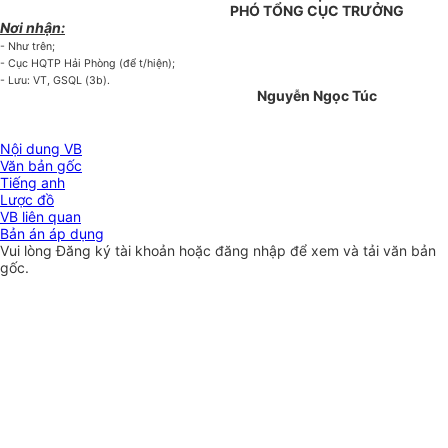
PHÓ TỔNG CỤC TRƯỞNG
Nơi nhận:
- Như trên;
- Cục HQTP Hải Phòng (để t/hiện);
- Lưu: VT, GSQL (3b).
Nguyễn Ngọc Túc
Nội dung VB
Văn bản gốc
Tiếng anh
Lược đồ
VB liên quan
Bản án áp dụng
Vui lòng
Đăng ký
tài khoản hoặc
đăng nhập
để xem và tải văn bản
gốc.