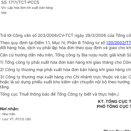
Số: 1711/TCT-PCCS
V/v: Lập hóa đơn khi xuất bán hàng
hóa
Trả lời Công văn số 203/2006/CV-TCT ngày 29/3/2006 của Tổng công
Theo quy định tại Điểm 1.1, Mục IV, Phần B Thông tư số
120/2002/T
đổi hàng hóa, dịch vụ phải lập hóa đơn theo quy định và giao cho k
Căn cứ hướng dẫn nêu trên, Tổng công ty Bia rượu nước giải khát Sà
1) Tổng công ty phải xuất hóa đơn bán hàng khi giao thàng cho Côn
2) Công ty thương mại phải xuất hóa đơn bán hàng khi giao hàng c
3) Công ty thương mại xuất hàng cho Chi nhánh trực thuộc và các C
hoặc là sử dụng phiếu xuất kho kiêm vận chuyển nội bộ theo hướng
tăng.
Tổng cục Thuế thông báo để Tổng Công ty biết và thực hiện./.
KT. TỔNG CỤC
PHÓ TỔNG CỤC
Nơi nhận:
- Như trên
- Lưu: VT, PCCS (2b)