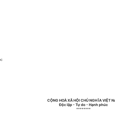
oc
CỘNG HOÀ XÃ HỘI CHỦ NGHĨA VIỆT 
Độc lập - Tự do - Hạnh phúc
********