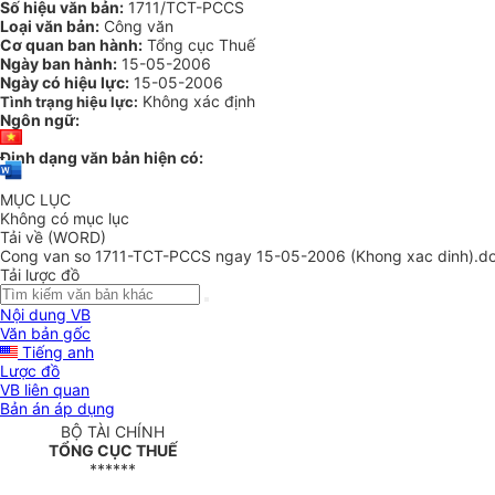
Số hiệu văn bản:
1711/TCT-PCCS
Loại văn bản:
Công văn
Cơ quan ban hành:
Tổng cục Thuế
Ngày ban hành:
15-05-2006
Ngày có hiệu lực:
15-05-2006
Không xác định
Tình trạng hiệu lực:
Ngôn ngữ:
Định dạng văn bản hiện có:
MỤC LỤC
Không có mục lục
Tải về (WORD)
Cong van so 1711-TCT-PCCS ngay 15-05-2006 (Khong xac dinh).d
Tải lược đồ
Nội dung VB
Văn bản gốc
Tiếng anh
Lược đồ
VB liên quan
Bản án áp dụng
BỘ TÀI CHÍNH
TỔNG CỤC THUẾ
******