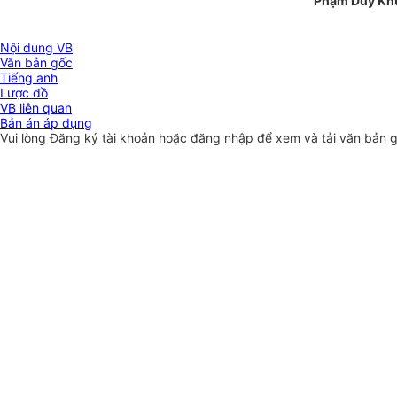
Phạm Duy Kh
Nội dung VB
Văn bản gốc
Tiếng anh
Lược đồ
VB liên quan
Bản án áp dụng
Vui lòng
Đăng ký
tài khoản hoặc
đăng nhập
để xem và tải văn bản 