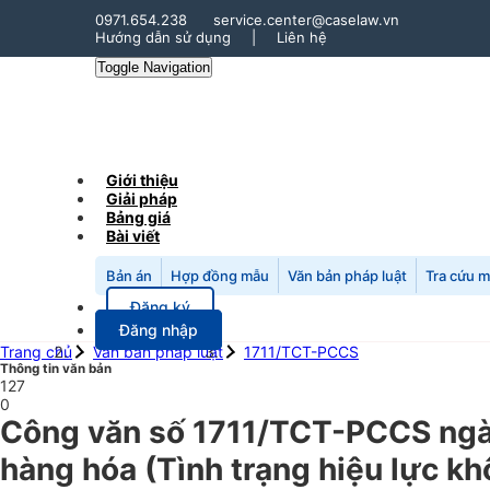
0971.654.238
service.center@caselaw.vn
Hướng dẫn sử dụng
|
Liên hệ
Toggle Navigation
Giới thiệu
Giải pháp
Bảng giá
Bài viết
Bản án
Hợp đồng mẫu
Văn bản pháp luật
Tra cứu 
Đăng ký
Đăng nhập
Trang chủ
Văn bản pháp luật
1711/TCT-PCCS
Thông tin văn bản
127
0
Công văn số 1711/TCT-PCCS ngày
hàng hóa (Tình trạng hiệu lực kh