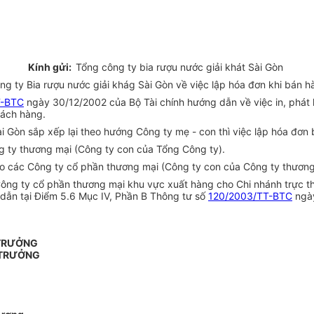
Kính gửi:
Tổng công ty bia rượu nước giải khát Sài Gòn
 ty Bia rượu nước giải khág Sài Gòn về việc lập hóa đơn khi bán h
T-BTC
ngày 30/12/2002 của Bộ Tài chính hướng dẫn về việc in, phát h
hách hàng.
i Gòn sắp xếp lại theo hướng Công ty mẹ - con thì việc lập hóa đơn
g ty thương mại (Công ty con của Tổng Công ty).
ho các Công ty cổ phần thương mại (Công ty con của Công ty thương
ông ty cổ phần thương mại khu vực xuất hàng cho Chi nhánh trực th
 dẫn tại Điểm 5.6 Mục IV, Phần B Thông tư số
120/2003/TT-BTC
ngày
 TRƯỞNG
 TRƯỞNG