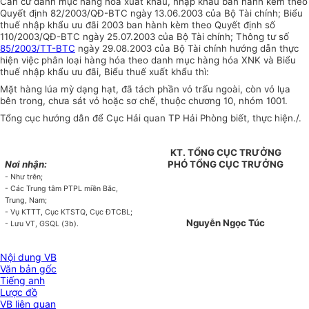
Căn cứ danh mục hàng hóa xuất khẩu, nhập khẩu ban hành kèm theo
Quyết định 82/2003/QĐ-BTC ngày 13.06.2003 của Bộ Tài chính; Biểu
thuế nhập khẩu ưu đãi 2003 ban hành kèm theo Quyết định số
110/2003/QĐ-BTC ngày 25.07.2003 của Bộ Tài chính; Thông tư số
85/2003/TT-BTC
ngày 29.08.2003 của Bộ Tài chính hướng dẫn thực
hiện việc phân loại hàng hóa theo danh mục hàng hóa XNK và Biểu
thuế nhập khẩu ưu đãi, Biểu thuế xuất khẩu thì:
Mặt hàng lúa mỳ dạng hạt, đã tách phần vỏ trấu ngoài, còn vỏ lụa
bên trong, chưa sát vỏ hoặc sơ chế, thuộc chương 10, nhóm 1001.
Tổng cục hướng dẫn để Cục Hải quan TP Hải Phòng biết, thực hiện./.
KT. TỔNG CỤC TRƯỞNG
Nơi nhận:
PHÓ TỔNG CỤC TRƯỞNG
- Như trên;
- Các Trung tâm PTPL miền Bắc,
Trung, Nam;
- Vụ KTTT, Cục KTSTQ, Cục ĐTCBL;
Nguyễn Ngọc Túc
- Lưu VT, GSQL (3b).
Nội dung VB
Văn bản gốc
Tiếng anh
Lược đồ
VB liên quan