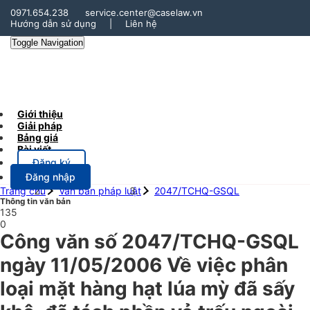
0971.654.238
service.center@caselaw.vn
Hướng dẫn sử dụng
|
Liên hệ
Toggle Navigation
Giới thiệu
Giải pháp
Bảng giá
Bài viết
Đăng ký
Đăng nhập
Trang chủ
Văn bản pháp luật
2047/TCHQ-GSQL
Thông tin văn bản
135
0
Công văn số 2047/TCHQ-GSQL
ngày 11/05/2006 Về việc phân
loại mặt hàng hạt lúa mỳ đã sấy