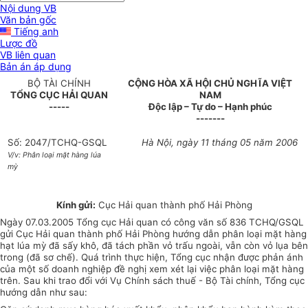
Nội dung VB
Văn bản gốc
Tiếng anh
Lược đồ
VB liên quan
Bản án áp dụng
BỘ TÀI CHÍNH
CỘNG HÒA XÃ HỘI CHỦ NGHĨA VIỆT
TỔNG CỤC HẢI QUAN
NAM
-----
Độc lập – Tự do – Hạnh phúc
-------
Số: 2047/TCHQ-GSQL
Hà Nội, ngày 11 tháng 05 năm 2006
V/v: Phân loại mặt hàng lúa
mỳ
Kính gửi:
Cục Hải quan thành phố Hải Phòng
Ngày 07.03.2005 Tổng cục Hải quan có công văn số 836 TCHQ/GSQL
gửi Cục Hải quan thành phố Hải Phòng hướng dẫn phân loại mặt hàng
hạt lúa mỳ đã sấy khô, đã tách phần vỏ trấu ngoài, vẫn còn vỏ lụa bên
trong (đã sơ chế). Quá trình thực hiện, Tổng cục nhận được phản ánh
của một số doanh nghiệp đề nghị xem xét lại việc phân loại mặt hàng
trên. Sau khi trao đổi với Vụ Chính sách thuế - Bộ Tài chính, Tổng cục
hướng dẫn như sau: