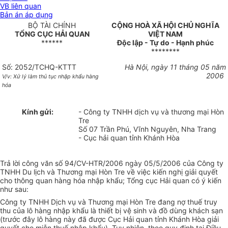
VB liên quan
Bản án áp dụng
BỘ TÀI CHÍNH
CỘNG HOÀ XÃ HỘI CHỦ NGHĨA
TỔNG CỤC HẢI QUAN
VIỆT NAM
******
Độc lập - Tự do - Hạnh phúc
********
Số: 2052/TCHQ-KTTT
Hà Nội, ngày 11 tháng 05 năm
2006
V/v: Xử lý làm thủ tục nhập khẩu hàng
hóa
Kính gửi:
- Công ty TNHH dịch vụ và thương mại Hòn
Tre
Số 07 Trần Phú, Vĩnh Nguyên, Nha Trang
- Cục hải quan tỉnh Khánh Hòa
Trả lời công văn số 94/CV-HTR/2006 ngày 05/5/2006 của Công ty
TNHH Du lịch và Thương mại Hòn Tre về việc kiến nghị giải quyết
cho thông quan hàng hóa nhập khẩu; Tổng cục Hải quan có ý kiến
như sau:
Công ty TNHH Dịch vụ và Thương mại Hòn Tre đang nợ thuế truy
thu của lô hàng nhập khẩu là thiết bị vệ sinh và đồ dùng khách sạn
(trước đây lô hàng này đã được Cục Hải quan tỉnh Khánh Hòa giải
quyết cho miễn thuế nhập khẩu). Tuy nhiên, theo quy định tại Điều