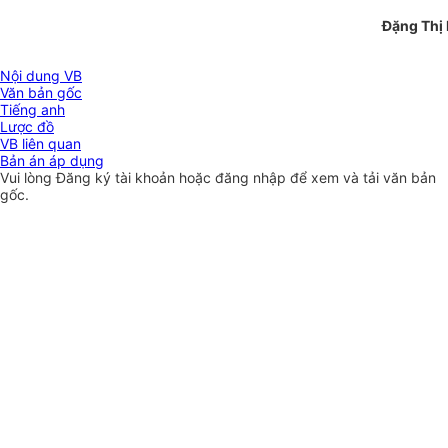
Đặng Thị 
Nội dung VB
Văn bản gốc
Tiếng anh
Lược đồ
VB liên quan
Bản án áp dụng
Vui lòng
Đăng ký
tài khoản hoặc
đăng nhập
để xem và tải văn bản
gốc.