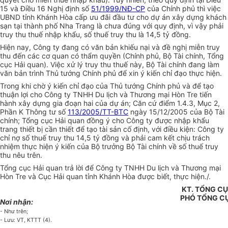
15 và Điều 16 Nghị định số
51/1999/NĐ-CP
của Chính phủ thì việc
UBND tỉnh Khánh Hòa cấp ưu đãi đầu tư cho dự án xây dựng khách
sạn tại thành phố Nha Trang là chưa đúng với quy định, vì vậy phải
truy thu thuế nhập khẩu, số thuế truy thu là 14,5 tỷ đồng.
Hiện nay, Công ty đang có văn bản khiếu nại và đề nghị miễn truy
thu đến các cơ quan có thẩm quyền (Chính phủ, Bộ Tài chính, Tổng
cục Hải quan). Việc xử lý truy thu thuế này, Bộ Tài chính đang làm
văn bản trình Thủ tướng Chính phủ để xin ý kiến chỉ đạo thực hiện.
Trong khi chờ ý kiến chỉ đạo của Thủ tướng Chính phủ và để tạo
thuận lợi cho Công ty TNHH Du lịch và Thương mại Hòn Tre tiến
hành xây dựng gia đoạn hai của dự án; Căn cứ điểm 1.4.3, Mục 2,
Phần K Thông tư số
113/2005/TT-BTC
ngày 15/12/2005 của Bộ Tài
chính; Tổng cục Hải quan đồng ý cho Công ty được nhập khẩu
trang thiết bị cần thiết để tạo tài sản cố định, với điều kiện: Công ty
chỉ nợ số thuế truy thu 14,5 tỷ đồng và phải cam kết chịu trách
nhiệm thực hiện ý kiến của Bộ trưởng Bộ Tài chính về số thuế truy
thu nêu trên.
Tổng cục Hải quan trả lời để Công ty TNHH Du lịch và Thương mại
Hòn Tre và Cục Hải quan tỉnh Khánh Hòa được biết, thực hiện./.
KT. TỔNG C
PHÓ TỔNG C
Nơi nhận:
- Như trên;
- Lưu: VT, KTTT (4).