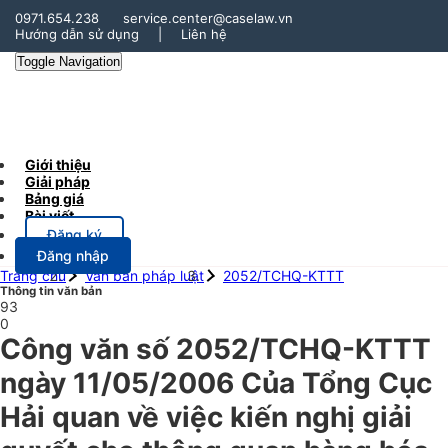
0971.654.238
service.center@caselaw.vn
Hướng dẫn sử dụng
|
Liên hệ
Toggle Navigation
Giới thiệu
Giải pháp
Bảng giá
Bài viết
Đăng ký
Đăng nhập
Trang chủ
Văn bản pháp luật
2052/TCHQ-KTTT
Thông tin văn bản
93
0
Công văn số 2052/TCHQ-KTTT
ngày 11/05/2006 Của Tổng Cục
Hải quan về việc kiến nghị giải