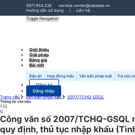
0971.654.238
service.center@caselaw.vn
Hướng dẫn sử dụng
|
Liên hệ
Toggle Navigation
Giới thiệu
Giải pháp
Bảng giá
Bài viết
Bản án
Hợp đồng mẫu
Văn bản pháp luật
Tra cứu 
Đăng ký
Đăng nhập
Trang chủ
Văn bản pháp luật
2007/TCHQ-GSQL
Thông tin văn bản
135
0
Công văn số 2007/TCHQ-GSQL ngà
quy định, thủ tục nhập khẩu (Tìn