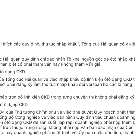
i thích các quy định, thủ tục nhập khẩu", Tổng cục Hải quan có ý ki
ải quan quy định chỉ xác nhận Tờ khai nguồn gốc xe ôtô nhập khẩ
hân biệt có phải tham vấn hay không tham vấn giá.
ôtô dạng CKD.
 Tổng cục Hải quan về việc nhập khẩu bộ linh kiện ôtô dạng CKD t
mới phải đăng ký làm thủ tục nhập khẩu đối với toàn bộ các lô hàng
ập trọn bộ linh kiện CKD trong từng chuyến thì không phải đăng ký 
n ôtô dạng CKD.
4 của Thủ tướng Chính phủ về việc phê duyệt Quy hoạch phát triể
ởng Bộ Công nghiệp về việc ban hành Quy định tiêu chuẩn doanh ngh
kiện ôtô dạng CKD để sản xuất, lắp ráp, doanh nghiệp phải nộp thêm
phố trực thuộc trung ương, không phải nộp văn bản xác nhận của Cục
tờ này doanh nghiệp phải xuất trình với Ủy ban nhân dân tỉnh, thành