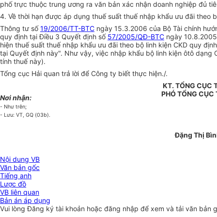
phố trực thuộc trung ương ra văn bản xác nhận doanh nghiệp đủ tiêu
4. Về thời hạn được áp dụng thuế suất thuế nhập khẩu ưu đãi theo 
Thông tư số
19/2006/TT-BTC
ngày 15.3.2006 của Bộ Tài chính hướng
quy định tại Điều 3 Quyết định số
57/2005/QĐ-BTC
ngày 10.8.2005 
hiện thuế suất thuế nhập khẩu ưu đãi theo bộ linh kiện CKD quy địn
tại Quyết định này". Như vậy, việc nhập khẩu bộ linh kiện ôtô dạ
tính thuế này).
Tổng cục Hải quan trả lời để Công ty biết thực hiện./.
KT. TỔNG CỤC
PHÓ TỔNG CỤC
Nơi nhận:
- Như trên;
- Lưu: VT, GQ (03b).
Đặng Thị Bì
Nội dung VB
Văn bản gốc
Tiếng anh
Lược đồ
VB liên quan
Bản án áp dụng
Vui lòng
Đăng ký
tài khoản hoặc
đăng nhập
để xem và tải văn bản 