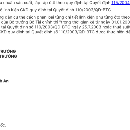
 chuẩn sản xuất, lắp ráp ôtô theo quy định tại Quyết định
115/200
bộ linh kiện CKD quy định tại Quyết định 110/2003/QĐ-BTC.
 dẫn cụ thể cách phân loại từng chi tiết linh kiện phụ tùng ôtô theo
của Bộ trưởng Bộ Tài chính thì "trong thời gian kể từ ngày 01.01.2
h tại Quyết định số 110/2003/QĐ-BTC ngày 25.7.2003 hoặc thuế suất 
ng CKD quy định tại Quyết định số 110/2003/QĐ-BTC được thực hiện 
 TRƯỞNG
 TRƯỞNG
nh An
gốc.