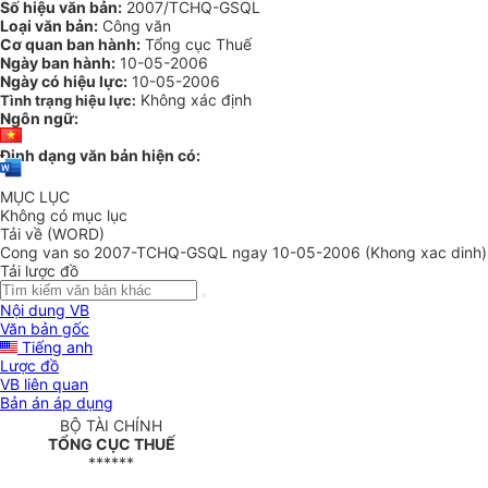
Số hiệu văn bản:
2007/TCHQ-GSQL
Loại văn bản:
Công văn
Cơ quan ban hành:
Tổng cục Thuế
Ngày ban hành:
10-05-2006
Ngày có hiệu lực:
10-05-2006
Không xác định
Tình trạng hiệu lực:
Ngôn ngữ:
Định dạng văn bản hiện có:
MỤC LỤC
Không có mục lục
Tải về (WORD)
Cong van so 2007-TCHQ-GSQL ngay 10-05-2006 (Khong xac dinh)
Tải lược đồ
Nội dung VB
Văn bản gốc
Tiếng anh
Lược đồ
VB liên quan
Bản án áp dụng
BỘ TÀI CHÍNH
TỔNG CỤC THUẾ
******