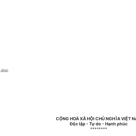
.doc
CỘNG HOÀ XÃ HỘI CHỦ NGHĨA VIỆT 
Độc lập - Tự do - Hạnh phúc
********