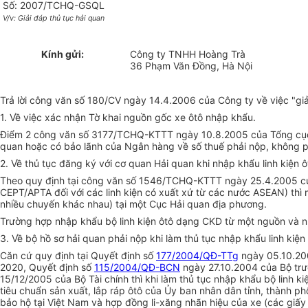
Số: 2007/TCHQ-GSQL
V/v: Giải đáp thủ tục hải quan
Kính gửi:
Công ty TNHH Hoàng Trà
36 Phạm Văn Đồng, Hà Nội
Trả lời công văn số 180/CV ngày 14.4.2006 của Công ty về việc "giả
1. Về việc xác nhận Tờ khai nguồn gốc xe ôtô nhập khẩu.
Điểm 2 công văn số 3177/TCHQ-KTTT ngày 10.8.2005 của Tổng cục H
quan hoặc có bảo lãnh của Ngân hàng về số thuế phải nộp, không p
2. Về thủ tục đăng ký với cơ quan Hải quan khi nhập khẩu linh kiện 
Theo quy định tại công văn số 1546/TCHQ-KTTT ngày 25.4.2005 của
CEPT/APTA đối với các linh kiện có xuất xứ từ các nước ASEAN) thì 
nhiều chuyến khác nhau) tại một Cục Hải quan địa phương.
Trường hợp nhập khẩu bộ linh kiện ôtô dạng CKD từ một nguồn và nh
3. Về bộ hồ sơ hải quan phải nộp khi làm thủ tục nhập khẩu linh kiệ
Căn cứ quy định tại Quyết định số
177/2004/QĐ-TTg
ngày 05.10.200
2020, Quyết định số
115/2004/QĐ-BCN
ngày 27.10.2004 của Bộ trư
15/12/2005 của Bộ Tài chính thì khi làm thủ tục nhập khẩu bộ linh 
tiêu chuẩn sản xuất, lắp ráp ôtô của Ủy ban nhân dân tỉnh, thành 
bảo hộ tại Việt Nam và hợp đồng li-xăng nhãn hiệu của xe (các giấy 