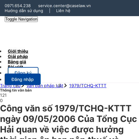
0971.654.238
service.center@caselaw.vn
Hướng dẫn sử dụng
|
Liên hệ
Toggle Navigation
Giới thiệu
Giải pháp
Bảng giá
Bài viết
Đăng ký
Đăng nhập
Trang chủ
Văn bản pháp luật
1979/TCHQ-KTTT
Thông tin văn bản
121
0
Công văn số 1979/TCHQ-KTTT
ngày 09/05/2006 Của Tổng Cục
Hải quan về việc được hưởng