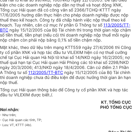
kiện cho các doanh nghiệp nộp dần nợ thuế và hoạt động XNK,
Tổng cục Hải quan đã có công văn số 2366/TCHQ-KTTT ngày
17/6/2005 hướng dẫn thực hiện cho phép doanh nghiệp được nộp
thuế theo kế hoạch. Công ty đã chấp hành việc nộp thuế theo kế
hoạch. Tuy nhiên, căn cứ mục IV phần G Thông tư số
113/2005/TT-
BTC
ngày 15/12/2005 của Bộ Tài chính thì trong thời gian nộp chậm
số tiền thuế, tiền phạt (nếu có) thì doanh nghiệp nộp thuế mỗi ngày
nộp chậm còn phải nộp bằng 0,1% số tiền chậm nộp.
Mặt khác, theo dữ liệu trên mạng KTT559 ngày 27/4/2006 thì Công
ty cổ phần XNK và hợp tác đầu tư VILEXIM hiện có nợ thuế cưỡng
chế tại Cục Hải quan Hà Nội tờ khai số 14/NKD ngày 16/2/2005; nợ
thuế quá hạn tại Cục Hải quan Hải Phòng các tờ khai số 2298/NKD
ngày 20/3/2006; 413/NKD ngày 18/4/2006. Căn cứ điểm 2.1 Phần
A Thông tư số
112/2005/TT-BTC
ngày 15/12/2005 của Bộ Tài chính
thì doanh nghiệp chưa đủ điều kiện để được hưởng thời gian ân hạn
nộp thuế.
Tổng cục Hải quan thông báo để Công ty cổ phần XNK và hợp tác
đầu tư VILEXIM được biết./.
KT. TỔNG CỤ
PHÓ TỔNG CỤ
Nơi nhận:
- Như trên;
- Cục Hải quan các tỉnh, TP;
- Lưu: VT, KTTT (4b).