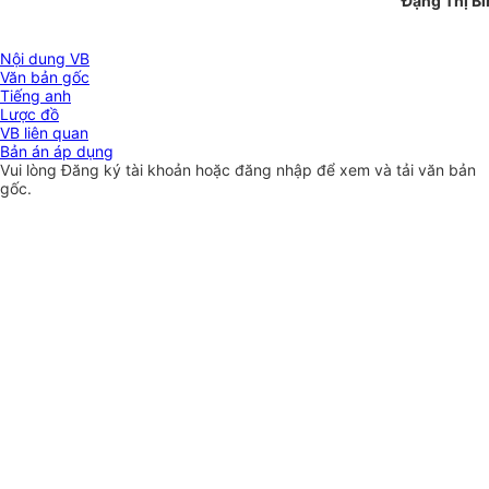
Đặng Thị B
Nội dung VB
Văn bản gốc
Tiếng anh
Lược đồ
VB liên quan
Bản án áp dụng
Vui lòng
Đăng ký
tài khoản hoặc
đăng nhập
để xem và tải văn bản
gốc.