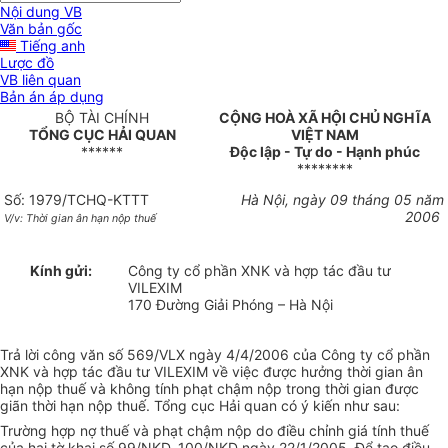
Nội dung VB
Văn bản gốc
Tiếng anh
Lược đồ
VB liên quan
Bản án áp dụng
BỘ TÀI CHÍNH
CỘNG HOÀ XÃ HỘI CHỦ NGHĨA
TỔNG CỤC HẢI QUAN
VIỆT NAM
******
Độc lập - Tự do - Hạnh phúc
********
Số: 1979/TCHQ-KTTT
Hà Nội, ngày 09 tháng 05 năm
2006
V/v: Thời gian ân hạn nộp thuế
Kính gửi:
Công ty cổ phần XNK và hợp tác đầu tư
VILEXIM
170 Đường Giải Phóng – Hà Nội
Trả lời công văn số 569/VLX ngày 4/4/2006 của Công ty cổ phần
XNK và hợp tác đầu tư VILEXIM về việc được hưởng thời gian ân
hạn nộp thuế và không tính phạt chậm nộp trong thời gian được
giãn thời hạn nộp thuế. Tổng cục Hải quan có ý kiến như sau:
Trường hợp nợ thuế và phạt chậm nộp do điều chỉnh giá tính thuế
của hai tờ khai số 99/NKD, 100/NKD ngày 22/1/2005. Để tạo điều