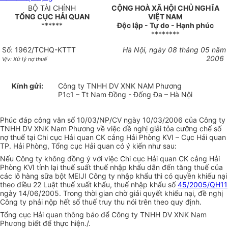
BỘ TÀI CHÍNH
CỘNG HOÀ XÃ HỘI CHỦ NGHĨA
TỔNG CỤC HẢI QUAN
VIỆT NAM
******
Độc lập - Tự do - Hạnh phúc
********
Số: 1962/TCHQ-KTTT
Hà Nội, ngày 08 tháng 05 năm
2006
V/v: Xử lý nợ thuế
Kính gửi:
Công ty TNHH DV XNK NAM Phương
P1c1 – Tt Nam Đồng - Đống Đa – Hà Nội
Phúc đáp công văn số 10/03/NP/CV ngày 10/03/2006 của Công ty
TNHH DV XNK Nam Phương về việc đề nghị giải tỏa cưỡng chế số
nợ thuế tại Chi cục Hải quan CK cảng Hải Phòng KVI – Cục Hải quan
TP. Hải Phòng, Tổng cục Hải quan có ý kiến như sau:
Nếu Công ty không đồng ý với việc Chi cục Hải quan CK cảng Hải
Phòng KVI tính lại thuế suất thuế nhập khẩu dẫn đến tăng thuế của
các lô hàng sữa bột MEIJI Công ty nhập khẩu thì có quyền khiếu nại
theo điều 22 Luật thuế xuất khẩu, thuế nhập khẩu số
45/2005/QH11
ngày 14/06/2005. Trong thời gian chờ giải quyết khiếu nại, đề nghị
Công ty phải nộp hết số thuế truy thu nói trên theo quy định.
Tổng cục Hải quan thông báo để Công ty TNHH DV XNK Nam
Phương biết để thực hiện./.