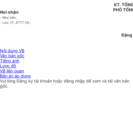
KT. TỔN
PHÓ TỔN
Nơi nhận:
- Như trên;
- Lưu: VT, KTTT (3).
Đặng 
Nội dung VB
Văn bản gốc
Tiếng anh
Lược đồ
VB liên quan
Bản án áp dụng
Vui lòng
Đăng ký
tài khoản hoặc
đăng nhập
để xem và tải văn bản
gốc.