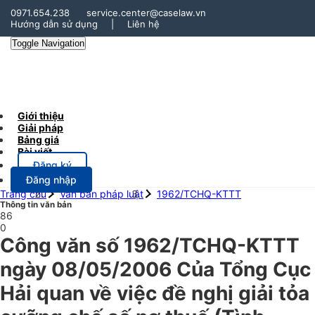
0971.654.238
service.center@caselaw.vn
Hướng dẫn sử dụng
|
Liên hệ
Toggle Navigation
Giới thiệu
Giải pháp
Bảng giá
Bài viết
Đăng ký
Đăng nhập
Trang chủ
Văn bản pháp luật
1962/TCHQ-KTTT
Thông tin văn bản
86
0
Công văn số 1962/TCHQ-KTTT
ngày 08/05/2006 Của Tổng Cục
Hải quan về việc đề nghị giải tỏa