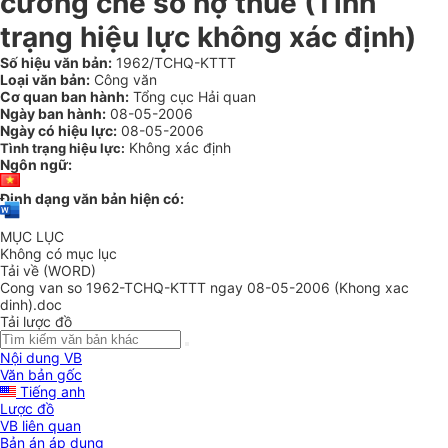
cưỡng chế số nợ thuế (Tình
trạng hiệu lực không xác định)
Số hiệu văn bản:
1962/TCHQ-KTTT
Loại văn bản:
Công văn
Cơ quan ban hành:
Tổng cục Hải quan
Ngày ban hành:
08-05-2006
Ngày có hiệu lực:
08-05-2006
Không xác định
Tình trạng hiệu lực:
Ngôn ngữ:
Định dạng văn bản hiện có:
MỤC LỤC
Không có mục lục
Tải về (WORD)
Cong van so 1962-TCHQ-KTTT ngay 08-05-2006 (Khong xac
dinh).doc
Tải lược đồ
Nội dung VB
Văn bản gốc
Tiếng anh
Lược đồ
VB liên quan
Bản án áp dụng