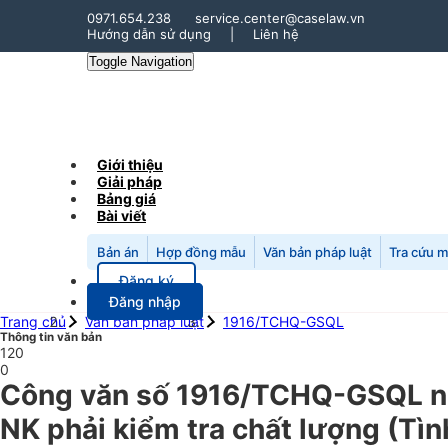
0971.654.238
service.center@caselaw.vn
Hướng dẫn sử dụng
|
Liên hệ
Toggle Navigation
Giới thiệu
Giải pháp
Bảng giá
Bài viết
Bản án
Hợp đồng mẫu
Văn bản pháp luật
Tra cứu 
Đăng ký
Đăng nhập
Trang chủ
Văn bản pháp luật
1916/TCHQ-GSQL
Thông tin văn bản
120
0
Công văn số 1916/TCHQ-GSQL ng
NK phải kiểm tra chất lượng (Tìn