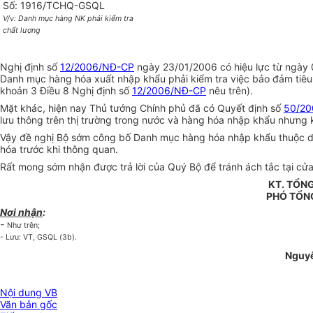
Số: 1916/TCHQ-GSQL
V/v: Danh mục hàng NK phải kiểm tra
chất lượng
Nghị định số
12/2006/NĐ-CP
ngày 23/01/2006 có hiệu lực từ ngày 
Danh mục hàng hóa xuất nhập khẩu phải kiểm tra việc bảo đảm tiêu 
khoản 3 Điều 8 Nghị định số
12/2006/NĐ-CP
nêu trên).
Mặt khác, hiện nay Thủ tướng Chính phủ đã có Quyết định số
50/20
lưu thông trên thị trường trong nước và hàng hóa nhập khẩu nhưng 
Vậy đề nghị Bộ sớm công bố Danh mục hàng hóa nhập khẩu thuộc diện
hóa trước khi thông quan.
Rất mong sớm nhận được trả lời của Quý Bộ để tránh ách tắc tại cửa
KT. TỔN
PHÓ TỔN
Nơi nhận
:
-
Như trên;
- Lưu: VT, GSQL (3b).
Nguyễ
Nội dung VB
Văn bản gốc