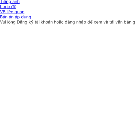
Tiếng anh
Lược đồ
VB liên quan
Bản án áp dụng
Vui lòng
Đăng ký
tài khoản hoặc
đăng nhập
để xem và tải văn bản 