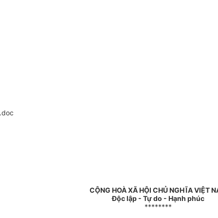
.doc
CỘNG HOÀ XÃ HỘI CHỦ NGHĨA VIỆT 
Độc lập - Tự do - Hạnh phúc
********