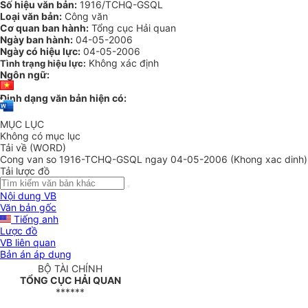
Số hiệu văn bản:
1916/TCHQ-GSQL
Loại văn bản:
Công văn
Cơ quan ban hành:
Tổng cục Hải quan
Ngày ban hành:
04-05-2006
Ngày có hiệu lực:
04-05-2006
Không xác định
Tình trạng hiệu lực:
Ngôn ngữ:
Định dạng văn bản hiện có:
MỤC LỤC
Không có mục lục
Tải về (WORD)
Cong van so 1916-TCHQ-GSQL ngay 04-05-2006 (Khong xac dinh)
Tải lược đồ
Nội dung VB
Văn bản gốc
Tiếng anh
Lược đồ
VB liên quan
Bản án áp dụng
BỘ TÀI CHÍNH
TỔNG CỤC HẢI QUAN
******