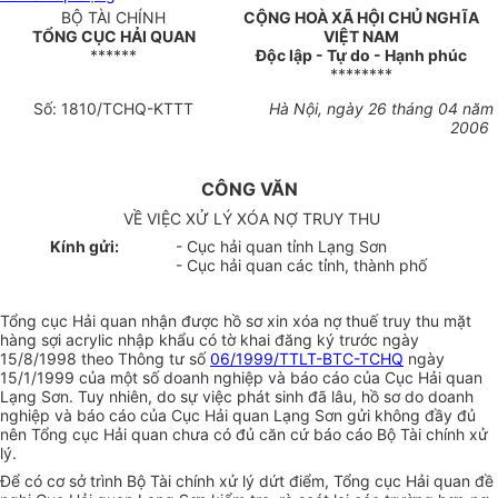
BỘ TÀI CHÍNH
CỘNG HOÀ XÃ HỘI CHỦ NGHĨA
TỔNG CỤC HẢI QUAN
VIỆT NAM
******
Độc lập - Tự do - Hạnh phúc
********
Số: 1810/TCHQ-KTTT
Hà Nội, ngày 26 tháng 04 năm
2006
CÔNG VĂN
VỀ VIỆC XỬ LÝ XÓA NỢ TRUY THU
Kính gửi:
- Cục hải quan tỉnh Lạng Sơn
- Cục hải quan các tỉnh, thành phố
Tổng cục Hải quan nhận được hồ sơ xin xóa nợ thuế truy thu mặt
hàng sợi acrylic nhập khẩu có tờ khai đăng ký trước ngày
15/8/1998 theo Thông tư số
06/1999/TTLT-BTC-TCHQ
ngày
15/1/1999 của một số doanh nghiệp và báo cáo của Cục Hải quan
Lạng Sơn. Tuy nhiên, do sự việc phát sinh đã lâu, hồ sơ do doanh
nghiệp và báo cáo của Cục Hải quan Lạng Sơn gửi không đầy đủ
nên Tổng cục Hải quan chưa có đủ căn cứ báo cáo Bộ Tài chính xử
lý.
Để có cơ sở trình Bộ Tài chính xử lý dứt điểm, Tổng cục Hải quan đề