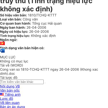
truy thu (Tình trạng hiệu lực
không xác định)
Số hiệu văn bản:
1810/TCHQ-KTTT
Loại văn bản:
Công văn
Cơ quan ban hành:
Tổng cục Hải quan
Ngày ban hành:
26-04-2006
Ngày có hiệu lực:
26-04-2006
Không xác định
Tình trạng hiệu lực:
Ngôn ngữ:
Định dạng văn bản hiện có:
MỤC LỤC
Không có mục lục
Tải về (WORD)
Cong van so 1810-TCHQ-KTTT ngay 26-04-2006 (Khong xac
dinh).doc
Tải lược đồ
Nội dung VB
Văn bản gốc
Tiếng anh
Lược đồ
VB liên quan
Bản án áp dụng