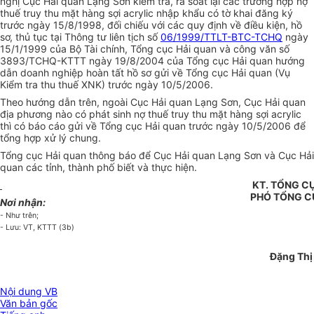
nghị Cục Hải quan Lạng Sơn kiểm tra, rà soát lại các trường hợp nợ
thuế truy thu mặt hàng sợi acrylic nhập khẩu có tờ khai đăng ký
trước ngày 15/8/1998, đối chiếu với các quy định về điều kiện, hồ
sơ, thủ tục tại Thông tư liên tịch số
06/1999/TTLT-BTC-TCHQ
ngày
15/1/1999 của Bộ Tài chính, Tổng cục Hải quan và công văn số
3893/TCHQ-KTTT ngày 19/8/2004 của Tổng cục Hải quan hướng
dẫn doanh nghiệp hoàn tất hồ sơ gửi về Tổng cục Hải quan (Vụ
Kiểm tra thu thuế XNK) trước ngày 10/5/2006.
Theo hướng dẫn trên, ngoài Cục Hải quan Lạng Sơn, Cục Hải quan
địa phương nào có phát sinh nợ thuế truy thu mặt hàng sợi acrylic
thì có báo cáo gửi về Tổng cục Hải quan trước ngày 10/5/2006 để
tổng hợp xử lý chung.
Tổng cục Hải quan thông báo để Cục Hải quan Lạng Sơn và Cục Hải
quan các tỉnh, thành phố biết và thực hiện.
KT. TỔNG C
PHÓ TỔNG 
Nơi nhận:
- Như trên;
- Lưu: VT, KTTT (3b)
Đặng Thị
Nội dung VB
Văn bản gốc