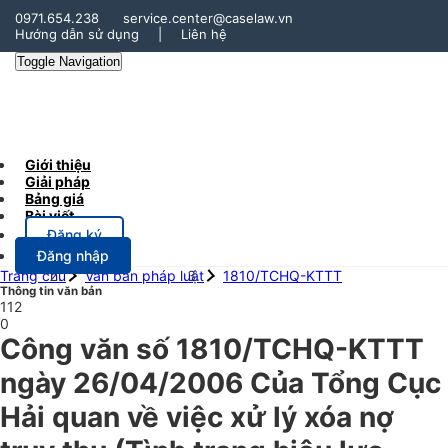
0971.654.238
service.center@caselaw.vn
Hướng dẫn sử dụng
|
Liên hệ
Toggle Navigation
Giới thiệu
Giải pháp
Bảng giá
Bài viết
Đăng ký
Đăng nhập
Trang chủ
Văn bản pháp luật
1810/TCHQ-KTTT
Thông tin văn bản
112
0
Công văn số 1810/TCHQ-KTTT
ngày 26/04/2006 Của Tổng Cục
Hải quan về việc xử lý xóa nợ