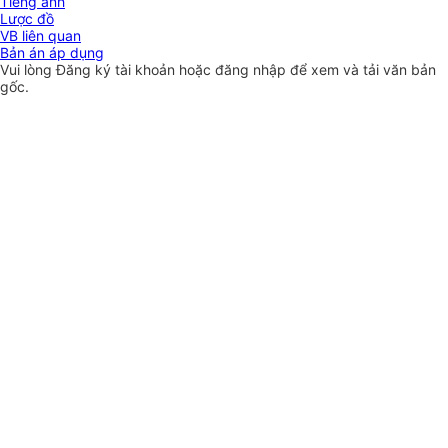
Tiếng anh
Lược đồ
VB liên quan
Bản án áp dụng
Vui lòng
Đăng ký
tài khoản hoặc
đăng nhập
để xem và tải văn bản
gốc.