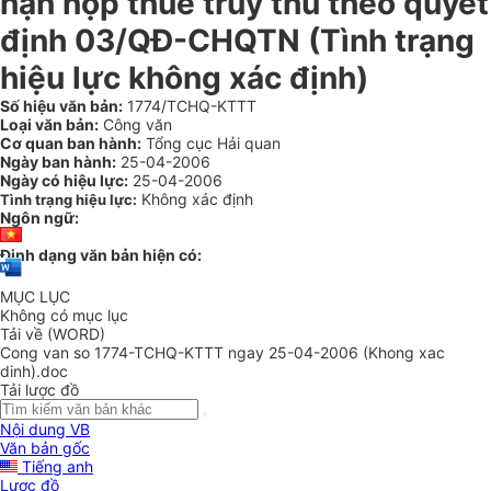
hạn nộp thuế truy thu theo quyết
định 03/QĐ-CHQTN (Tình trạng
hiệu lực không xác định)
Số hiệu văn bản:
1774/TCHQ-KTTT
Loại văn bản:
Công văn
Cơ quan ban hành:
Tổng cục Hải quan
Ngày ban hành:
25-04-2006
Ngày có hiệu lực:
25-04-2006
Không xác định
Tình trạng hiệu lực:
Ngôn ngữ:
Định dạng văn bản hiện có:
MỤC LỤC
Không có mục lục
Tải về (WORD)
Cong van so 1774-TCHQ-KTTT ngay 25-04-2006 (Khong xac
dinh).doc
Tải lược đồ
Nội dung VB
Văn bản gốc
Tiếng anh
Lược đồ