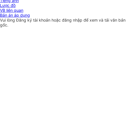
Tiếng anh
Lược đồ
VB liên quan
Bản án áp dụng
Vui lòng
Đăng ký
tài khoản hoặc
đăng nhập
để xem và tải văn bản
gốc.