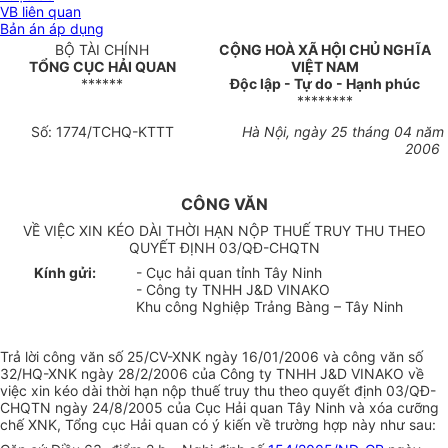
VB liên quan
Bản án áp dụng
BỘ TÀI CHÍNH
CỘNG HOÀ XÃ HỘI CHỦ NGHĨA
TỔNG CỤC HẢI QUAN
VIỆT NAM
******
Độc lập - Tự do - Hạnh phúc
********
Số: 1774/TCHQ-KTTT
Hà Nội, ngày 25 tháng 04 năm
2006
CÔNG VĂN
VỀ VIỆC XIN KÉO DÀI THỜI HẠN NỘP THUẾ TRUY THU THEO
QUYẾT ĐỊNH 03/QĐ-CHQTN
Kính gửi:
- Cục hải quan tỉnh Tây Ninh
- Công ty TNHH J&D VINAKO
Khu công Nghiệp Trảng Bàng – Tây Ninh
Trả lời công văn số 25/CV-XNK ngày 16/01/2006 và công văn số
32/HQ-XNK ngày 28/2/2006 của Công ty TNHH J&D VINAKO về
việc xin kéo dài thời hạn nộp thuế truy thu theo quyết định 03/QĐ-
CHQTN ngày 24/8/2005 của Cục Hải quan Tây Ninh và xóa cưỡng
chế XNK, Tổng cục Hải quan có ý kiến về trường hợp này như sau: