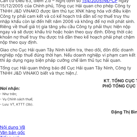
Căn cứ Điều 63, điểm 2.b – Nghị định số
154/2005/NĐ-CP
ngày
15/12/2005 của Chính phủ, Tổng cục Hải quan cho phép Công ty
TNHH J&D VINAKO được làm thủ tục XNK hàng hóa với điều kiện
Công ty phải cam kết và có kế hoạch trả dần số nợ thuế truy thu
nhập khẩu còn lại đến hết năm 2006 và không để nợ mới phát sinh.
Riêng về thuế giá trị gia tăng yêu cầu Công ty phải thực hiện nộp
ngay và sẽ được khấu trừ hoặc hoàn theo quy định. Đồng thời các
khoản nợ thuế truy thu được trả dần theo kế hoạch phải phạt chậm
nộp theo quy định.
Giao cho Cục Hải quan Tây Ninh kiểm tra, theo dõi, đôn đốc doanh
nghiệp nộp thuế đúng thời hạn. Nếu doanh nghiệp vi phạm cam kết
thì áp dụng ngay biện pháp cưỡng chế làm thủ tục hải quan.
Tổng cục Hải quan thông báo để Cục Hải quan Tây Ninh, Công ty
TNHH J&D VINAKO biết và thực hiện./.
KT. TỔNG CỤC
PHÓ TỔNG CỤC
Nơi nhận:
- Như trên;
- Vụ Chính sách thuế;
- Lưu: VT, KTTT (3b).
Đặng Thị Bì
Nội dung VB
Văn bản gốc