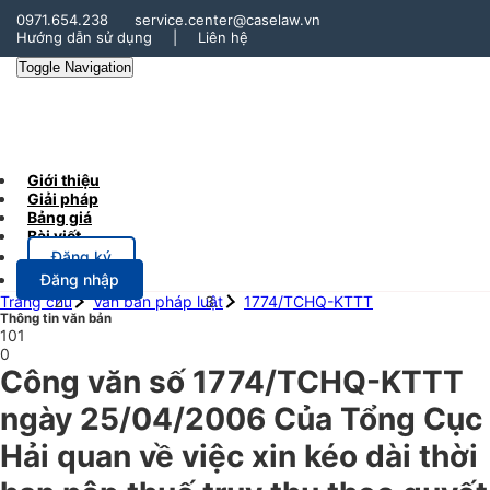
0971.654.238
service.center@caselaw.vn
Hướng dẫn sử dụng
|
Liên hệ
Toggle Navigation
Giới thiệu
Giải pháp
Bảng giá
Bài viết
Đăng ký
Đăng nhập
Trang chủ
Văn bản pháp luật
1774/TCHQ-KTTT
Thông tin văn bản
101
0
Công văn số 1774/TCHQ-KTTT
ngày 25/04/2006 Của Tổng Cục
Hải quan về việc xin kéo dài thời