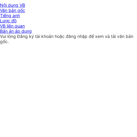
Nội dung VB
Văn bản gốc
Tiếng anh
Lược đồ
VB liên quan
Bản án áp dụng
Vui lòng
Đăng ký
tài khoản hoặc
đăng nhập
để xem và tải văn bản
gốc.