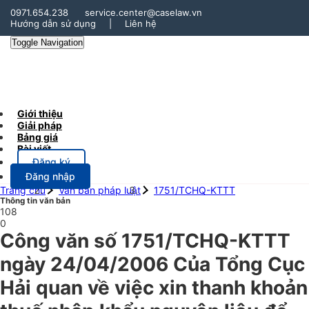
0971.654.238
service.center@caselaw.vn
Hướng dẫn sử dụng
|
Liên hệ
Toggle Navigation
Giới thiệu
Giải pháp
Bảng giá
Bài viết
Đăng ký
Đăng nhập
Trang chủ
Văn bản pháp luật
1751/TCHQ-KTTT
Thông tin văn bản
108
0
Công văn số 1751/TCHQ-KTTT
ngày 24/04/2006 Của Tổng Cục
Hải quan về việc xin thanh khoản