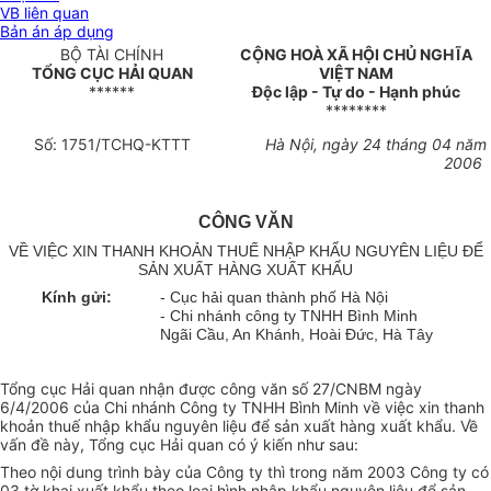
VB liên quan
Bản án áp dụng
BỘ TÀI CHÍNH
CỘNG HOÀ XÃ HỘI CHỦ NGHĨA
TỔNG CỤC HẢI QUAN
VIỆT NAM
******
Độc lập - Tự do - Hạnh phúc
********
Số: 1751/TCHQ-KTTT
Hà Nội, ngày 24 tháng 04 năm
2006
CÔNG VĂN
VỀ VIỆC XIN THANH KHOẢN THUẾ NHẬP KHẨU NGUYÊN LIỆU ĐỂ
SẢN XUẤT HÀNG XUẤT KHẨU
Kính gửi:
- Cục hải quan thành phố Hà Nội
- Chi nhánh công ty TNHH Bình Minh
Ngãi Cầu, An Khánh, Hoài Đức, Hà Tây
Tổng cục Hải quan nhận được công văn số 27/CNBM ngày
6/4/2006 của Chi nhánh Công ty TNHH Bình Minh về việc xin thanh
khoản thuế nhập khẩu nguyên liệu để sản xuất hàng xuất khẩu. Về
vấn đề này, Tổng cục Hải quan có ý kiến như sau:
Theo nội dung trình bày của Công ty thì trong năm 2003 Công ty có
03 tờ khai xuất khẩu theo loại hình nhập khẩu nguyên liệu để sản