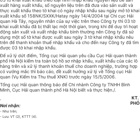
xuất hàng xuất khẩu, số nguyên liệu trên đã đưa vào sản xuất và
thực xuất khẩu theo tờ khai có ngày nhập khẩu sau ngày mở tờ khai
xuất khẩu số 158NK/SXXK/Hatay ngày 14/4/2004 tại Chi cục Hải
quan Hà Tây, nguyên nhân của sự việc trên theo Công ty thì 03 tờ
khai xuất khẩu đã bị thất lạc một thời gian, trong khi để duy trì hoạt
động sản xuất và xuất nhập khẩu bình thường nên Công ty đã sử
dụng một số tờ khai được xuất sau ngày 3 tờ khai nhập khẩu nêu
trên để thanh khoản thuế nhập khẩu và cho đến nay Công ty đã tìm
được 03 tờ khai nhập khẩu.
Để xử lý dứt điểm, Tổng cục Hải quan yêu cầu Cục Hải quan thành
phố Hà Nội kiểm tra toàn bộ hồ sơ nhập khẩu, xuất khẩu của các lô
hàng trên và xử lý thanh khoản thuế cho doanh nghiệp, trường hợp
có vướng mắc thì báo cáo, đề xuất hướng xử lý về Tổng cục Hải
quan (Vụ Kiểm tra Thu thuế XNK) trước ngày 15/5/2006.
Tổng cục Hải quan thông báo để Chi nhành Công ty TNHH Bình
Minh, Cục Hải quan thành phố Hà Nội biết và thực hiện./.
KT.
PHÓ
Nơi nhận:
- Như trên;
- Lưu: VT (2), KTTT (4).