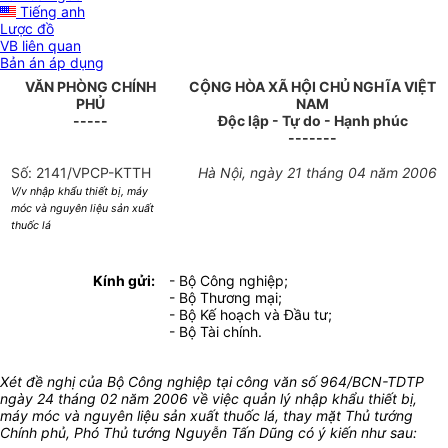
Tiếng anh
Lược đồ
VB liên quan
Bản án áp dụng
VĂN PHÒNG CHÍNH
CỘNG HÒA XÃ HỘI CHỦ NGHĨA VIỆT
PHỦ
NAM
-----
Độc lập - Tự do - Hạnh phúc
-------
Số: 2141/VPCP-KTTH
Hà Nội, ngày 21 tháng 04 năm 2006
V/v nhập khẩu thiết bị, máy
móc và nguyên liệu sản xuất
thuốc lá
Kính gửi:
- Bộ Công nghiệp;
- Bộ Thương mại;
- Bộ Kế hoạch và Đầu tư;
- Bộ Tài chính.
Xét đề nghị của Bộ Công nghiệp tại công văn số 964/BCN-TDTP
ngày 24 tháng 02 năm 2006 về việc quản lý nhập khẩu thiết bị,
máy móc và nguyên liệu sản xuất thuốc lá, thay mặt Thủ tướng
Chính phủ, Phó Thủ tướng Nguyễn Tấn Dũng có ý kiến như sau: