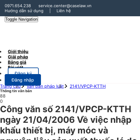
0971.654.238
service.center@caselaw.vn
Hướng dẫn sử dụng
|
Liên hệ
Toggle Navigation
Giới thiệu
Giải pháp
Bảng giá
Bài viết
Đăng ký
Đăng nhập
Trang chủ
Văn bản pháp luật
2141/VPCP-KTTH
Thông tin văn bản
88
0
Công văn số 2141/VPCP-KTTH
ngày 21/04/2006 Về việc nhập
khẩu thiết bị, máy móc và