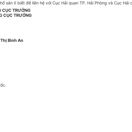
 sản II biết để liên hệ với Cục Hải quan TP. Hải Phòng và Cục Hải q
G CỤC TRƯỞNG
G CỤC TRƯỞNG
Thị Bình An
gốc.