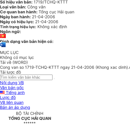
Số hiệu văn bản:
1719/TCHQ-KTTT
Loại văn bản:
Công văn
Cơ quan ban hành:
Tổng cục Hải quan
Ngày ban hành:
21-04-2006
Ngày có hiệu lực:
21-04-2006
Không xác định
Tình trạng hiệu lực:
Ngôn ngữ:
Định dạng văn bản hiện có:
MỤC LỤC
Không có mục lục
Tải về (WORD)
Cong van so 1719-TCHQ-KTTT ngay 21-04-2006 (Khong xac dinh).
Tải lược đồ
Nội dung VB
Văn bản gốc
Tiếng anh
Lược đồ
VB liên quan
Bản án áp dụng
BỘ TÀI CHÍNH
TỔNG CỤC HẢI QUAN
******