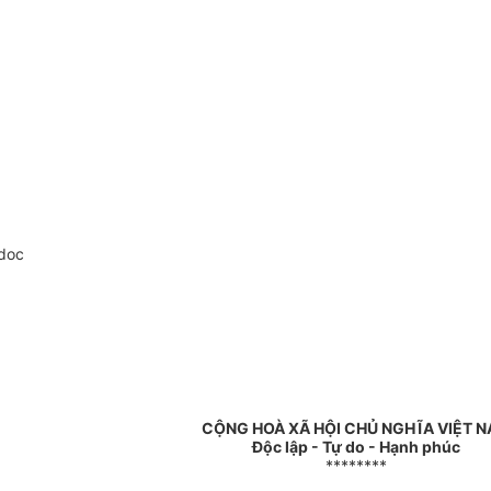
doc
CỘNG HOÀ XÃ HỘI CHỦ NGHĨA VIỆT 
Độc lập - Tự do - Hạnh phúc
********