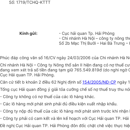
Số: 1719/TCHQ-KTTT
Kính gửi:
- Cục hải quan Tp. Hải Phòng
- Chi nhánh Hà Nội – công ty nông thổ
Số 2b Mạc Thị Bưởi – Hai Bà Trưng –
Phúc đáp công văn số 16/CV ngày 24/03/2006 của Chi nhánh Hà Nội –
Chi nhánh Hà Nội – Công ty Nông thổ sản II hiện đang có nợ thuế 
đang xem xét trả số tiền đang tạm giữ 765.549.819đ (do nghi ngờ 
Cục Hải quan TP. Hải Phòng.
Căn cứ tiết b khoản 2 điều 62 Nghị định số
154/2005/NĐ-CP
ngày 15
Tổng cục Hải quan đồng ý giải tỏa cưỡng chế số nợ thuế truy thu nó
- Công ty không có nợ thuế của các lô hàng khác.
- Các lô hàng mới phát sinh phải đủ điều kiện xuất nhập khẩu.
- Công ty nộp đủ thuế của các lô hàng mới phát sinh trước khi nhận
- Công ty phải có cam kết và lên kế hoạch với Cục Hải quan TP. Hải
Đề nghị Cục Hải quan TP. Hải Phòng đôn đốc chặt chẽ việc thực hiệ