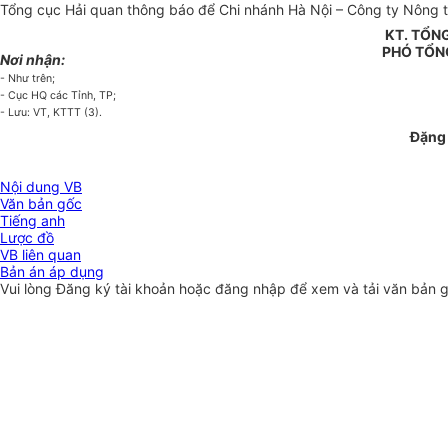
Tổng cục Hải quan thông báo để Chi nhánh Hà Nội – Công ty Nông thổ
KT. TỔN
PHÓ TỔN
Nơi nhận:
- Như trên;
- Cục HQ các Tỉnh, TP;
- Lưu: VT, KTTT (3).
Đặng 
Nội dung VB
Văn bản gốc
Tiếng anh
Lược đồ
VB liên quan
Bản án áp dụng
Vui lòng
Đăng ký
tài khoản hoặc
đăng nhập
để xem và tải văn bản 