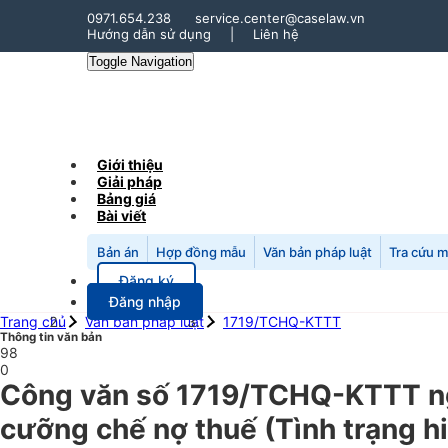
0971.654.238
service.center@caselaw.vn
Hướng dẫn sử dụng
|
Liên hệ
Toggle Navigation
Giới thiệu
Giải pháp
Bảng giá
Bài viết
Bản án
Hợp đồng mẫu
Văn bản pháp luật
Tra cứu 
Đăng ký
Đăng nhập
Trang chủ
Văn bản pháp luật
1719/TCHQ-KTTT
Thông tin văn bản
98
0
Công văn số 1719/TCHQ-KTTT ngà
cưỡng chế nợ thuế (Tình trạng h