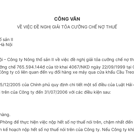
CÔNG VĂN
VỀ VIỆC ĐỀ NGHỊ GIẢI TỎA CƯỠNG CHẾ NỢ THUẾ
 sản II
 Hà Nội
 Công ty Nông thổ sản II về việc đề nghị giải tỏa cưỡng chế nợ th
cưỡng chế 765.594.144đ của tờ khai 4067/NKD ngày 22/09/1999 tại C
Công ty có liên quan đến vụ đổi hàng xe máy qua cửa khẩu Cầu Tre
/12/2005 của Chính phủ quy định chi tiết một số điều của Luật Hải q
i trên của Công ty đến 31/07/2006 với các điều kiện sau:
 hàng.
 Phòng để thực hiện việc nộp hết số nợ thuế nói trên, chậm nhất đế
n kế hoạch nộp hết số nợ thuế nói trên của Công ty. Nếu Công ty kh