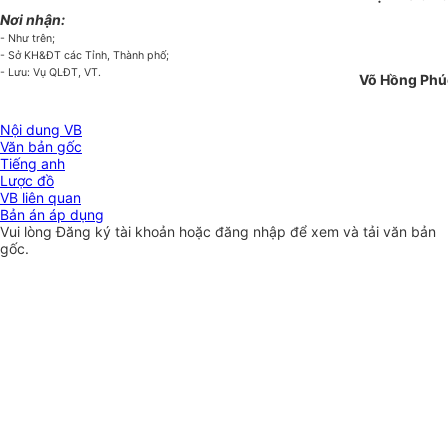
Nơi nhận:
- Như trên;
- Sở KH&ĐT các Tỉnh, Thành phố;
- Lưu: Vụ QLĐT, VT.
Võ Hồng Phú
Nội dung VB
Văn bản gốc
Tiếng anh
Lược đồ
VB liên quan
Bản án áp dụng
Vui lòng
Đăng ký
tài khoản hoặc
đăng nhập
để xem và tải văn bản
gốc.