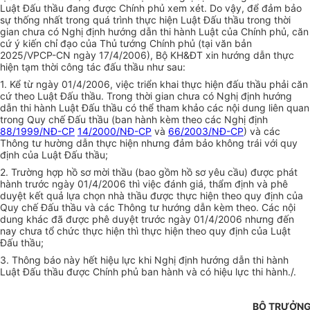
Luật Đấu thầu đang được Chính phủ xem xét. Do vậy, để đảm bảo
sự thống nhất trong quá trình thực hiện Luật Đấu thầu trong thời
gian chưa có Nghị định hướng dẫn thi hành Luật của Chính phủ, căn
cứ ý kiến chỉ đạo của Thủ tướng Chính phủ (tại văn bản
2025/VPCP-CN ngày 17/4/2006), Bộ KH&ĐT xin hướng dẫn thực
hiện tạm thời công tác đấu thầu như sau:
1. Kể từ ngày 01/4/2006, việc triển khai thực hiện đấu thầu phải căn
cứ theo Luật Đấu thầu. Trong thời gian chưa có Nghị định hướng
dẫn thi hành Luật Đấu thầu có thể tham khảo các nội dung liên quan
trong Quy chế Đấu thầu (ban hành kèm theo các Nghị định
88/1999/NĐ-CP
14/2000/NĐ-CP
và
66/2003/NĐ-CP
) và các
Thông tư hường dẫn thực hiện nhưng đảm bảo không trái với quy
định của Luật Đấu thầu;
2. Trường hợp hồ sơ mời thầu (bao gồm hồ sơ yêu cầu) được phát
hành trước ngày 01/4/2006 thì việc đánh giá, thẩm định và phê
duyệt kết quả lựa chọn nhà thầu được thực hiện theo quy định của
Quy chế Đấu thầu và các Thông tư hướng dẫn kèm theo. Các nội
dung khác đã được phê duyệt trước ngày 01/4/2006 nhưng đến
nay chưa tổ chức thực hiện thì thực hiện theo quy định của Luật
Đấu thầu;
3. Thông báo này hết hiệu lực khi Nghị định hướng dẫn thi hành
Luật Đấu thầu được Chính phủ ban hành và có hiệu lực thi hành./.
BỘ TRƯỞN