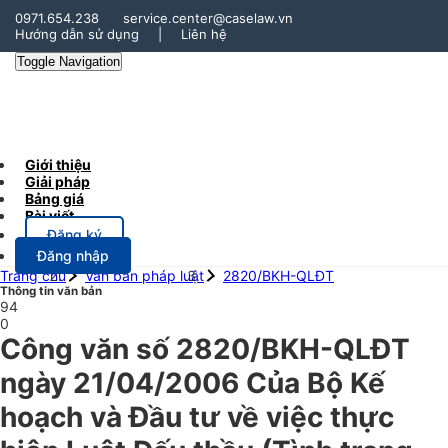
0971.654.238
service.center@caselaw.vn
Hướng dẫn sử dụng
|
Liên hệ
Toggle Navigation
Giới thiệu
Giải pháp
Bảng giá
Bài viết
Đăng ký
Đăng nhập
Trang chủ
Văn bản pháp luật
2820/BKH-QLĐT
Thông tin văn bản
94
0
Công văn số 2820/BKH-QLĐT
ngày 21/04/2006 Của Bộ Kế
hoạch và Đầu tư về việc thực