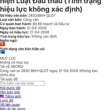
hiện Luật Đấu thầu (Tình trạng
hiệu lực không xác định)
Số hiệu văn bản:
2820/BKH-QLĐT
Loại văn bản:
Công văn
Cơ quan ban hành:
Bộ Kế hoạch và Đầu tư
Ngày ban hành:
21-04-2006
Ngày có hiệu lực:
21-04-2006
Không xác định
Tình trạng hiệu lực:
Ngôn ngữ:
Định dạng văn bản hiện có:
MỤC LỤC
Không có mục lục
Tải về (WORD)
Cong van so 2820-BKH-QLDT ngay 21-04-2006 (Khong xac
dinh).doc
Tải lược đồ
Nội dung VB
Văn bản gốc
Tiếng anh
Lược đồ
VB liên quan
Bản án áp dụng