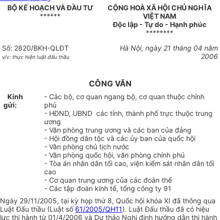
BỘ KẾ HOẠCH VÀ ĐẦU TƯ
CỘNG HOÀ XÃ HỘI CHỦ NGHĨA
******
VIỆT NAM
Độc lập - Tự do - Hạnh phúc
********
Số: 2820/BKH-QLĐT
Hà Nội, ngày 21 tháng 04 năm
2006
v/v: thực hiện luật đấu thầu
CÔNG VĂN
Kính
- Các bộ, cơ quan ngang bộ, cơ quan thuộc chính
gửi:
phủ
- HĐND, UBND các tỉnh, thành phố trực thuộc trung
ương
- Văn phòng trung ương và các ban của đảng
- Hội đồng dân tộc và các ủy ban của quốc hội
- Văn phòng chủ tịch nước
- Văn phòng quốc hội, văn phòng chính phủ
- Tòa án nhân dân tối cao, viện kiểm sát nhân dân tối
cao
- Cơ quan trung ương của các đoàn thể
- Các tập đoàn kinh tế, tổng công ty 91
Ngày 29/11/2005, tại kỳ họp thứ 8, Quốc hội khóa XI đã thông qua
Luật Đấu thầu (Luật số
61/2005/QH11
). Luật Đấu thầu đã có hiệu
lực thi hành từ 01/4/2006 và Dự thảo Nghị định hướng dẫn thi hành