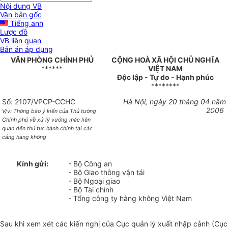
Nội dung VB
Văn bản gốc
Tiếng anh
Lược đồ
VB liên quan
Bản án áp dụng
VĂN PHÒNG CHÍNH PHỦ
CỘNG HOÀ XÃ HỘI CHỦ NGHĨA
******
VIỆT NAM
Độc lập - Tự do - Hạnh phúc
********
Số: 2107/VPCP-CCHC
Hà Nội, ngày 20 tháng 04 năm
2006
V/v: Thông báo ý kiến của Thủ tướng
Chính phủ về xử lý vướng mắc liên
quan đến thủ tục hành chính tại các
cảng hàng không
Kính gửi:
- Bộ Công an
- Bộ Giao thông vận tải
- Bộ Ngoại giao
- Bộ Tài chính
- Tổng công ty hàng không Việt Nam
Sau khi xem xét các kiến nghị của Cục quản lý xuất nhập cảnh (Cục