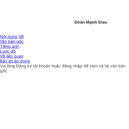
Đoàn Mạnh Giao
Nội dung VB
Văn bản gốc
Tiếng anh
Lược đồ
VB liên quan
Bản án áp dụng
Vui lòng
Đăng ký
tài khoản hoặc
đăng nhập
để xem và tải văn bản
gốc.