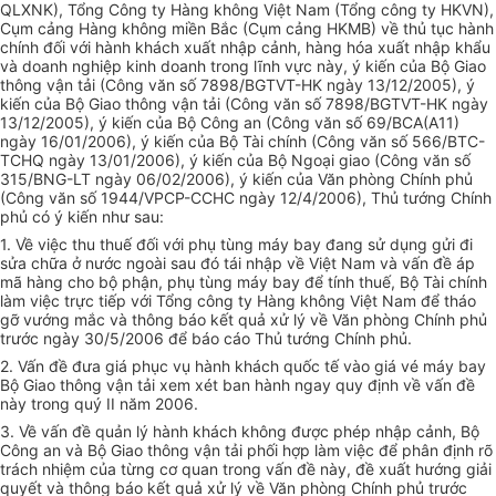
QLXNK), Tổng Công ty Hàng không Việt Nam (Tổng công ty HKVN),
Cụm cảng Hàng không miền Bắc (Cụm cảng HKMB) về thủ tục hành
chính đối với hành khách xuất nhập cảnh, hàng hóa xuất nhập khẩu
và doanh nghiệp kinh doanh trong lĩnh vực này, ý kiến của Bộ Giao
thông vận tải (Công văn số 7898/BGTVT-HK ngày 13/12/2005), ý
kiến của Bộ Giao thông vận tải (Công văn số 7898/BGTVT-HK ngày
13/12/2005), ý kiến của Bộ Công an (Công văn số 69/BCA(A11)
ngày 16/01/2006), ý kiến của Bộ Tài chính (Công văn số 566/BTC-
TCHQ ngày 13/01/2006), ý kiến của Bộ Ngoại giao (Công văn số
315/BNG-LT ngày 06/02/2006), ý kiến của Văn phòng Chính phủ
(Công văn số 1944/VPCP-CCHC ngày 12/4/2006), Thủ tướng Chính
phủ có ý kiến như sau:
1. Về việc thu thuế đối với phụ tùng máy bay đang sử dụng gửi đi
sửa chữa ở nước ngoài sau đó tái nhập về Việt Nam và vấn đề áp
mã hàng cho bộ phận, phụ tùng máy bay để tính thuế, Bộ Tài chính
làm việc trực tiếp với Tổng công ty Hàng không Việt Nam để tháo
gỡ vướng mắc và thông báo kết quả xử lý về Văn phòng Chính phủ
trước ngày 30/5/2006 để báo cáo Thủ tướng Chính phủ.
2. Vấn đề đưa giá phục vụ hành khách quốc tế vào giá vé máy bay
Bộ Giao thông vận tải xem xét ban hành ngay quy định về vấn đề
này trong quý II năm 2006.
3. Về vấn đề quản lý hành khách không được phép nhập cảnh, Bộ
Công an và Bộ Giao thông vận tải phối hợp làm việc để phân định rõ
trách nhiệm của từng cơ quan trong vấn đề này, đề xuất hướng giải
quyết và thông báo kết quả xử lý về Văn phòng Chính phủ trước