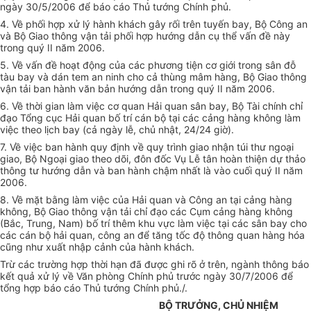
ngày 30/5/2006 để báo cáo Thủ tướng Chính phủ.
4. Về phối hợp xử lý hành khách gây rối trên tuyến bay, Bộ Công an
và Bộ Giao thông vận tải phối hợp hướng dẫn cụ thể vấn đề này
trong quý II năm 2006.
5. Về vấn đề hoạt động của các phương tiện cơ giới trong sân đỗ
tàu bay và dán tem an ninh cho cả thùng mâm hàng, Bộ Giao thông
vận tải ban hành văn bản hướng dẫn trong quý II năm 2006.
6. Về thời gian làm việc cơ quan Hải quan sân bay, Bộ Tài chính chỉ
đạo Tổng cục Hải quan bố trí cán bộ tại các cảng hàng không làm
việc theo lịch bay (cả ngày lễ, chủ nhật, 24/24 giờ).
7. Về việc ban hành quy định về quy trình giao nhận túi thư ngoại
giao, Bộ Ngoại giao theo dõi, đôn đốc Vụ Lễ tân hoàn thiện dự thảo
thông tư hướng dẫn và ban hành chậm nhất là vào cuối quý II năm
2006.
8. Về mặt bằng làm việc của Hải quan và Công an tại cảng hàng
không, Bộ Giao thông vận tải chỉ đạo các Cụm cảng hàng không
(Bắc, Trung, Nam) bố trí thêm khu vực làm việc tại các sân bay cho
các cán bộ hải quan, công an để tăng tốc độ thông quan hàng hóa
cũng như xuất nhập cảnh của hành khách.
Trừ các trường hợp thời hạn đã được ghi rõ ở trên, ngành thông báo
kết quả xử lý về Văn phòng Chính phủ trước ngày 30/7/2006 để
tổng hợp báo cáo Thủ tướng Chính phủ./.
BỘ TRƯỞNG, CHỦ NHIỆM