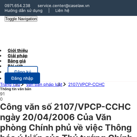
0971.654.238
service.center@caselaw.vn
Hướng dẫn sử dụng
|
Liên hệ
Toggle Navigation
Giới thiệu
Giải pháp
Bảng giá
Bài viết
Đăng ký
Đăng nhập
Trang chủ
Văn bản pháp luật
2107/VPCP-CCHC
Thông tin văn bản
91
0
Công văn số 2107/VPCP-CCHC
ngày 20/04/2006 Của Văn
phòng Chính phủ về việc Thông