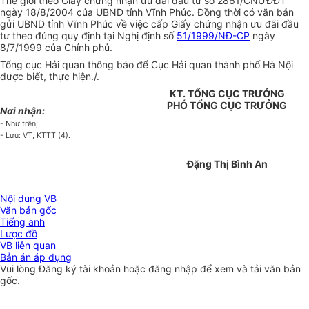
Thế giới theo Giấy chứng nhận ưu đãi đầu tư số 2861/CNƯĐĐT
ngày 18/8/2004 của UBND tỉnh Vĩnh Phúc. Đồng thời có văn bản
gửi UBND tỉnh Vĩnh Phúc về việc cấp Giấy chứng nhận ưu đãi đầu
tư theo đúng quy định tại Nghị định số
51/1999/NĐ-CP
ngày
8/7/1999 của Chính phủ.
Tổng cục Hải quan thông báo để Cục Hải quan thành phố Hà Nội
được biết, thực hiện./.
KT. TỔNG CỤC TRƯỞNG
PHÓ TỔNG CỤC TRƯỞNG
Nơi nhận:
- Như trên;
- Lưu: VT, KTTT (4).
Đặng Thị Bình An
Nội dung VB
Văn bản gốc
Tiếng anh
Lược đồ
VB liên quan
Bản án áp dụng
Vui lòng
Đăng ký
tài khoản hoặc
đăng nhập
để xem và tải văn bản
gốc.