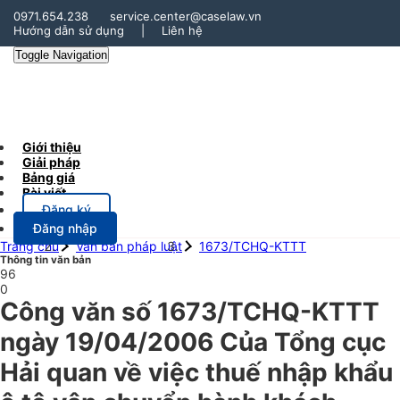
0971.654.238
service.center@caselaw.vn
Hướng dẫn sử dụng
|
Liên hệ
Toggle Navigation
Giới thiệu
Giải pháp
Bảng giá
Bài viết
Đăng ký
Đăng nhập
Trang chủ
Văn bản pháp luật
1673/TCHQ-KTTT
Thông tin văn bản
96
0
Công văn số 1673/TCHQ-KTTT
ngày 19/04/2006 Của Tổng cục
Hải quan về việc thuế nhập khẩu