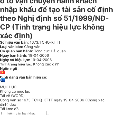
ô tô vận chuyển hành khách
nhập khẩu để tạo tài sản cố định
theo Nghị định số 51/1999/NĐ-
CP (Tình trạng hiệu lực không
xác định)
Số hiệu văn bản:
1673/TCHQ-KTTT
Loại văn bản:
Công văn
Cơ quan ban hành:
Tổng cục Hải quan
Ngày ban hành:
19-04-2006
Ngày có hiệu lực:
19-04-2006
Không xác định
Tình trạng hiệu lực:
Ngôn ngữ:
Định dạng văn bản hiện có:
MỤC LỤC
Không có mục lục
Tải về (WORD)
Cong van so 1673-TCHQ-KTTT ngay 19-04-2006 (Khong xac
dinh).doc
Tải lược đồ