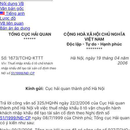
Nội dung VB
Văn bản gốc
Tiếng anh
Lược đồ
VB liên quan
Bản án áp dụng
TỔNG CỤC HẢI QUAN
CỘNG HOÀ XÃ HỘI CHỦ NGHĨA
******
VIỆT NAM
Độc lập - Tự do - Hạnh phúc
********
Số: 1673/TCHQ-KTTT
Hà Nội, ngày 19 tháng 04 năm
2006
V/v: Thuế nhập khẩu ô tô chở khách
nhập khẩu để tạo tài sản cố định theo
NĐ số
51/1999/NĐ-CP
Kính gửi:
Cục hải quan thành phố Hà Nội
Trả lời công văn số 325/HQHN ngày 22/2/2006 của Cục Hải quan
thành phố Hà Nội về việc thuế nhập khẩu ô tô vận chuyển hành
khách nhập khẩu để tạo tài sản cố định theo Nghị định số
51/1999/NĐ-CP
ngày 08/7/1999 của Chính phủ; Tổng cục Hải quan
có ý kiến như sau:
Ngày 09/3/2006, Tổng cục Hải quan đã có công văn số 927/TCHQ-