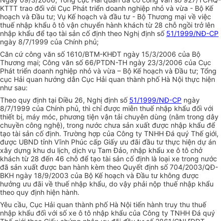
KTTT trao đổi với Cục Phát triển doanh nghiệp nhỏ và vừa - Bộ Kế
hoạch và Đầu tư; Vụ Kế hoạch và đầu tư - Bộ Thương mại về việc
thuế nhập khẩu ô tô vận chuyển hành khách từ 28 chỗ ngồi trở lên
nhập khẩu để tạo tài sản cố định theo Nghị định số
51/1999/NĐ-CP
ngày 8/7/1999 của Chính phủ;
Căn cứ công văn số 1610/BTM-KHĐT ngày 15/3/2006 của Bộ
Thương mại; Công văn số 66/PTDN-TH ngày 23/3/2006 của Cục
Phát triển doanh nghiệp nhỏ và vừa – Bộ Kế hoạch và Đầu tư; Tổng
cục Hải quan hướng dẫn Cục Hải quan thành phố Hà Nội thực hiện
như sau:
Theo quy định tại Điều 26, Nghị định số
51/1999/NĐ-CP
ngày
8/7/1999 của Chính phủ, thì chỉ được miễn thuế nhập khẩu đối với
thiết bị, máy móc, phương tiện vận tải chuyên dùng (nằm trong dây
chuyền công nghệ), trong nước chưa sản xuất được nhập khẩu để
tạo tài sản cố định. Trường hợp của Công ty TNHH Đá quý Thế giới,
được UBND tỉnh Vĩnh Phúc cấp Giấy ưu đãi đầu tư thực hiện dự án
xây dựng khu du lịch, dịch vụ Tam Đảo, nhập khẩu xe ô tô chở
khách từ 28 đến 46 chỗ để tạo tài sản cố định là loại xe trong nước
đã sản xuất được ban hành kèm theo Quyết định số 704/2003/QĐ-
BKH ngày 18/9/2003 của Bộ Kế hoạch và Đầu tư không được
hưởng ưu đãi về thuế nhập khẩu, do vậy phải nộp thuế nhập khẩu
theo quy định hiện hành.
Yêu cầu, Cục Hải quan thành phố Hà Nội tiến hành truy thu thuế
nhập khẩu đối với số xe ô tô nhập khẩu của Công ty TNHH Đá quý