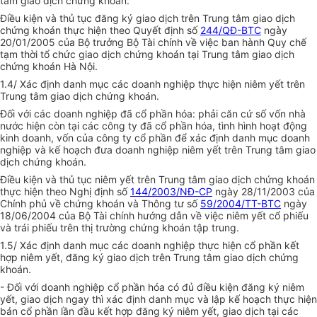
tâm giao dịch chứng khoán.
Điều kiện và thủ tục đăng ký giao dịch trên Trung tâm giao dịch
chứng khoán thực hiện theo Quyết định số
244/QĐ-BTC
ngày
20/01/2005 của Bộ trưởng Bộ Tài chính về việc ban hành Quy chế
tạm thời tổ chức giao dịch chứng khoán tại Trung tâm giao dịch
chứng khoán Hà Nội.
1.4/ Xác định danh mục các doanh nghiệp thực hiện niêm yết trên
Trung tâm giao dịch chứng khoán.
Đối với các doanh nghiệp đã cổ phần hóa: phải căn cứ số vốn nhà
nước hiện còn tại các công ty đã cổ phần hóa, tình hình hoạt động
kinh doanh, vốn của công ty cổ phần để xác định danh mục doanh
nghiệp và kế hoạch đưa doanh nghiệp niêm yết trên Trung tâm giao
dịch chứng khoán.
Điều kiện và thủ tục niêm yết trên Trung tâm giao dịch chứng khoán
thực hiện theo Nghị định số
144/2003/NĐ-CP
ngày 28/11/2003 của
Chính phủ về chứng khoán và Thông tư số
59/2004/TT-BTC
ngày
18/06/2004 của Bộ Tài chính hướng dẫn về việc niêm yết cổ phiếu
và trái phiếu trên thị trường chứng khoán tập trung.
1.5/ Xác định danh mục các doanh nghiệp thực hiện cổ phần kết
hợp niêm yết, đăng ký giao dịch trên Trung tâm giao dịch chứng
khoán.
- Đối với doanh nghiệp cổ phần hóa có đủ điều kiện đăng ký niêm
yết, giao dịch ngay thì xác định danh mục và lập kế hoạch thực hiện
bán cổ phần lần đầu kết hợp đăng ký niêm yết, giao dịch tại các