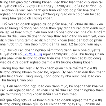
trung tâm giao dịch chứng khoán. Việc thực hiện theo quy định tại
Quyết định số 2592/QĐ-BTC ngày 04/08/2005 của Bộ trưởng Bộ
Tài chính về việc ban hành quy trình kết hợp cổ phần hóa doanh
nghiệp nhà nước với niêm yết/đăng ký giao dịch cổ phiếu tại các
Trung tâm giao dịch chứng khoán.
- Đối với các doanh nghiệp đã cổ phần hóa, nếu chưa đủ điều kiện
về số lượng cổ đông bên ngoài theo quy định thì xác định danh mục
và lập kế hoạch thực hiện bán bớt cổ phần cho các nhà đầu tư đảm
bảo đủ điều kiện để doanh nghiệp thực hiện đăng ký niêm yết, giao
dịch trên Trung tâm giao dịch chứng khoán (việc bán bớt cổ phần
nhà nước thực hiện theo hướng dẫn tại mục 1.2 tại công văn này).
1.6/ Đối với các doanh nghiệp nằm trong danh sách phê duyệt tại
Quyết định số
528/QĐ-TTg
ngày 14/06/2005 của Thủ tướng Chính
phủ phải khẩn trương tổ chức triển khai thực hiện các bước công
việc để đưa doanh nghiệp tham gia thị trường chứng khoán.
Trường hợp đặc biệt vì lý do khách quan chưa thể tham gia thị
trường chứng khoán thì các Bộ, ngành, Ủy ban nhân dân tỉnh, thành
phố trực thuộc Trung ương, Tổng công ty nhà nước phải báo cáo
Thủ tướng Chính phủ.
1.7/ Tiến hành tổng hợp, báo cáo danh mục, kế hoạch triển khai và
các kiến nghị có liên quan (nếu có) để đưa các doanh nghiệp tham
gia thị trường chứng khoán (Mẫu 1 và 2 kèm theo).
Kết quả tổng hợp và kế hoạch đưa các doanh nghiệp tham gia thị
trường chứng khoán gửi Bộ Tài chính trước ngày 02/05/2006 để