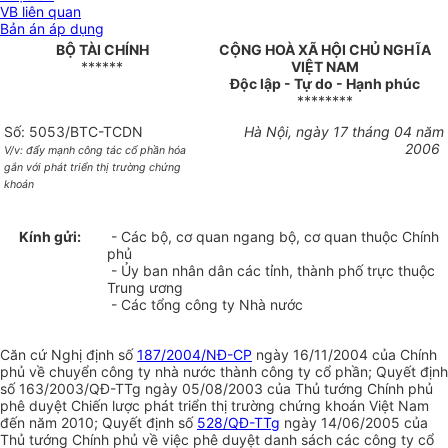
VB liên quan
Bản án áp dụng
BỘ TÀI CHÍNH
CỘNG HOÀ XÃ HỘI CHỦ NGHĨA
******
VIỆT NAM
Độc lập - Tự do - Hạnh phúc
********
Số: 5053/BTC-TCDN
Hà Nội, ngày 17 tháng 04 năm
2006
V/v: đẩy mạnh công tác cổ phần hóa
gắn với
phát triển thị trường chứng
khoán
Kính gửi:
- Các bộ, cơ quan ngang bộ, cơ quan thuộc Chính
phủ
- Ủy ban nhân dân các tỉnh, thành phố trực thuộc
Trung ương
- Các tổng công ty Nhà nước
Căn cứ Nghị định số
187/2004/NĐ-CP
ngày 16/11/2004 của Chính
phủ về chuyển công ty nhà nước thành công ty cổ phần; Quyết định
số 163/2003/QĐ-TTg ngày 05/08/2003 của Thủ tướng Chính phủ
phê duyệt Chiến lược phát triển thị trường chứng khoán Việt Nam
đến năm 2010; Quyết định số
528/QĐ-TTg
ngày 14/06/2005 của
Thủ tướng Chính phủ về việc phê duyệt danh sách các công ty cổ