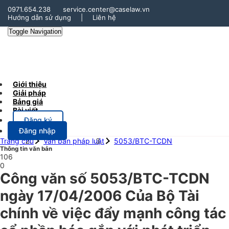
0971.654.238
service.center@caselaw.vn
Hướng dẫn sử dụng
|
Liên hệ
Toggle Navigation
Giới thiệu
Giải pháp
Bảng giá
Bài viết
Đăng ký
Đăng nhập
Trang chủ
Văn bản pháp luật
5053/BTC-TCDN
Thông tin văn bản
106
0
Công văn số 5053/BTC-TCDN
ngày 17/04/2006 Của Bộ Tài
chính về việc đẩy mạnh công tác