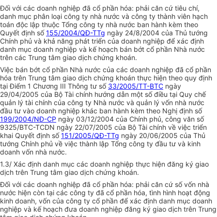
Đối với các doanh nghiệp đã cổ phần hóa: phải căn cứ tiêu chí,
danh mục phân loại công ty nhà nước và công ty thành viên hạch
toán độc lập thuộc Tổng công ty nhà nước ban hành kèm theo
Quyết định số
155/2004/QĐ-TTg
ngày 24/8/2004 của Thủ tướng
Chính phủ và khả năng phát triển của doanh nghiệp để xác định
danh mục doanh nghiệp và kế hoạch bán bớt cổ phần Nhà nước
trên các Trung tâm giao dịch chứng khoán.
Việc bán bớt cổ phần Nhà nước của các doanh nghiệp đã cổ phần
hóa trên Trung tâm giao dịch chứng khoán thực hiện theo quy định
tại Điểm 1 Chương III Thông tư số
33/2005/TT-BTC
ngày
29/04/2005 của Bộ Tài chính hướng dẫn một số điều tại Quy chế
quản lý tài chính của công ty Nhà nước và quản lý vốn nhà nước
đầu tư vào doanh nghiệp khác ban hành kèm theo Nghị định số
199/2004/NĐ-CP
ngày 03/12/2004 của Chính phủ, công văn số
9325/BTC-TCDN ngày 22/07/2005 của Bộ Tài chính về việc triển
khai Quyết định số
151/2005/QĐ-TTg
ngày 20/06/2005 của Thủ
tướng Chính phủ về việc thành lập Tổng công ty đầu tư và kinh
doanh vốn nhà nước.
1.3/ Xác định danh mục các doanh nghiệp thực hiện đăng ký giao
dịch trên Trung tâm giao dịch chứng khoán.
Đối với các doanh nghiệp đã cổ phần hóa: phải căn cứ số vốn nhà
nước hiện còn tại các công ty đã cổ phần hóa, tình hình hoạt động
kinh doanh, vốn của công ty cổ phần để xác định danh mục doanh
nghiệp và kế hoạch đưa doanh nghiệp đăng ký giao dịch trên Trung