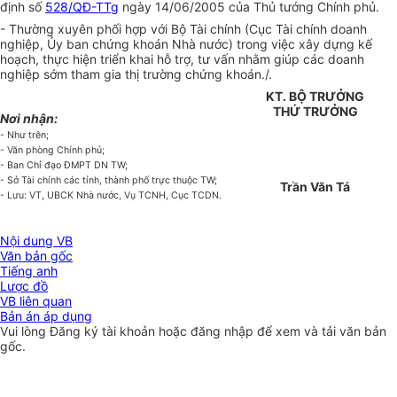
định số
528/QĐ-TTg
ngày 14/06/2005 của Thủ tướng Chính phủ.
- Thường xuyên phối hợp với Bộ Tài chính (Cục Tài chính doanh
nghiệp, Ủy ban chứng khoán Nhà nước) trong việc xây dựng kế
hoạch, thực hiện triển khai hỗ trợ, tư vấn nhằm giúp các doanh
nghiệp sớm tham gia thị trường chứng khoán./.
KT. BỘ TRƯỞNG
THỨ TRƯỞNG
Nơi nhận:
- Như trên;
- Văn phòng Chính phủ;
- Ban Chỉ đạo ĐMPT DN TW;
- Sở Tài chính các tỉnh, thành phố trực thuộc TW;
Trần Văn Tá
- Lưu: VT, UBCK Nhà nước, Vụ TCNH, Cục TCDN.
Nội dung VB
Văn bản gốc
Tiếng anh
Lược đồ
VB liên quan
Bản án áp dụng
Vui lòng
Đăng ký
tài khoản hoặc
đăng nhập
để xem và tải văn bản
gốc.