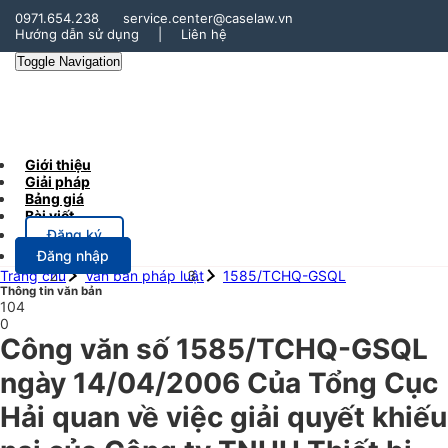
0971.654.238
service.center@caselaw.vn
Hướng dẫn sử dụng
|
Liên hệ
Toggle Navigation
Giới thiệu
Giải pháp
Bảng giá
Bài viết
Đăng ký
Đăng nhập
Trang chủ
Văn bản pháp luật
1585/TCHQ-GSQL
Thông tin văn bản
104
0
Công văn số 1585/TCHQ-GSQL
ngày 14/04/2006 Của Tổng Cục
Hải quan về việc giải quyết khiếu