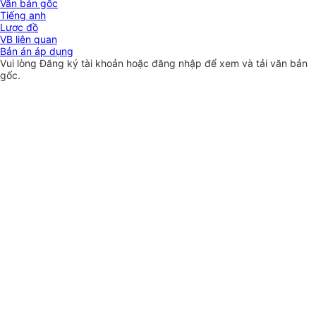
Văn bản gốc
Tiếng anh
Lược đồ
VB liên quan
Bản án áp dụng
Vui lòng
Đăng ký
tài khoản hoặc
đăng nhập
để xem và tải văn bản
gốc.