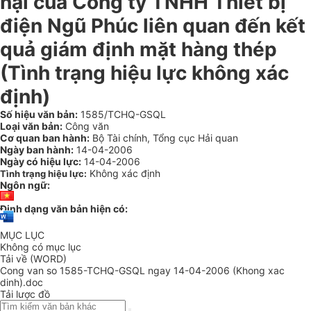
nại của Công ty TNHH Thiết bị
điện Ngũ Phúc liên quan đến kết
quả giám định mặt hàng thép
(Tình trạng hiệu lực không xác
định)
Số hiệu văn bản:
1585/TCHQ-GSQL
Loại văn bản:
Công văn
Cơ quan ban hành:
Bộ Tài chính, Tổng cục Hải quan
Ngày ban hành:
14-04-2006
Ngày có hiệu lực:
14-04-2006
Không xác định
Tình trạng hiệu lực:
Ngôn ngữ:
Định dạng văn bản hiện có:
MỤC LỤC
Không có mục lục
Tải về (WORD)
Cong van so 1585-TCHQ-GSQL ngay 14-04-2006 (Khong xac
dinh).doc
Tải lược đồ