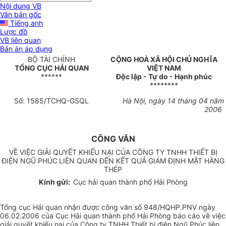
Nội dung VB
Văn bản gốc
Tiếng anh
Lược đồ
VB liên quan
Bản án áp dụng
BỘ TÀI CHÍNH
CỘNG HOÀ XÃ HỘI CHỦ NGHĨA
TỔNG CỤC HẢI QUAN
VIỆT NAM
******
Độc lập - Tự do - Hạnh phúc
********
Số: 1585/TCHQ-GSQL
Hà Nội, ngày 14 tháng 04 năm
2006
CÔNG VĂN
VỀ VIỆC GIẢI QUYẾT KHIẾU NẠI CỦA CÔNG TY TNHH THIẾT BỊ
ĐIỆN NGŨ PHÚC
LIÊN QUAN ĐẾN KẾT QUẢ GIÁM ĐỊNH MẶT HÀNG
THÉP
Kính gửi:
Cục hải quan thành phố Hải Phòng
Tổng cục Hải quan nhận được công văn số 948/HQHP.PNV ngày
06.02.2006 của Cục Hải quan thành phố Hải Phòng báo cáo về việc
giải quyết khiếu nại của Công ty TNHH Thiết bị điện Ngũ Phúc liên