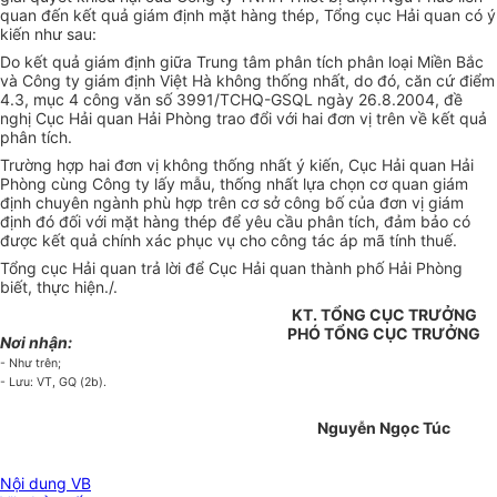
quan đến kết quả giám định mặt hàng thép, Tổng cục Hải quan có ý
kiến như sau:
Do kết quả giám định giữa Trung tâm phân tích phân loại Miền Bắc
và Công ty giám định Việt Hà không thống nhất, do đó, căn cứ điểm
4.3, mục 4 công văn số 3991/TCHQ-GSQL ngày 26.8.2004, đề
nghị Cục Hải quan Hải Phòng trao đổi với hai đơn vị trên về kết quả
phân tích.
Trường hợp hai đơn vị không thống nhất ý kiến, Cục Hải quan Hải
Phòng cùng Công ty lấy mẫu, thống nhất lựa chọn cơ quan giám
định chuyên ngành phù hợp trên cơ sở công bố của đơn vị giám
định đó đối với mặt hàng thép để yêu cầu phân tích, đảm bảo có
được kết quả chính xác phục vụ cho công tác áp mã tính thuế.
Tổng cục Hải quan trả lời để Cục Hải quan thành phố Hải Phòng
biết, thực hiện./.
KT. TỔNG CỤC TRƯỞNG
PHÓ TỔNG CỤC TRƯỞNG
Nơi nhận:
- Như trên;
- Lưu: VT, GQ (2b).
Nguyễn Ngọc Túc
Nội dung VB