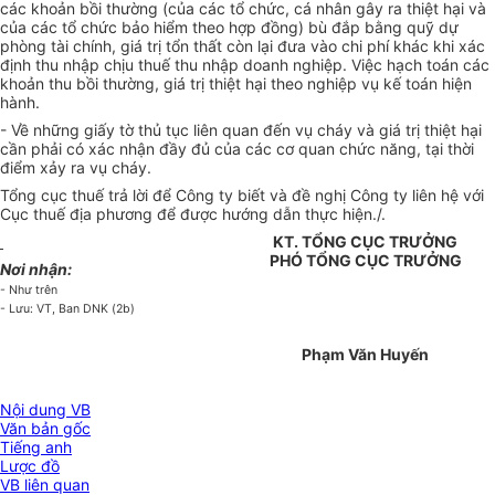
các khoản bồi thường (của các tổ chức, cá nhân gây ra thiệt hại và
của các tổ chức bảo hiểm theo hợp đồng) bù đắp bằng quỹ dự
phòng tài chính, giá trị tổn thất còn lại đưa vào chi phí khác khi xác
định thu nhập chịu thuế thu nhập doanh nghiệp. Việc hạch toán các
khoản thu bồi thường, giá trị thiệt hại theo nghiệp vụ kế toán hiện
hành.
- Về những giấy tờ thủ tục liên quan đến vụ cháy và giá trị thiệt hại
cần phải có xác nhận đầy đủ của các cơ quan chức năng, tại thời
điểm xảy ra vụ cháy.
Tổng cục thuế trả lời để Công ty biết và đề nghị Công ty liên hệ với
Cục thuế địa phương để được hướng dẫn thực hiện./.
KT. TỔNG CỤC TRƯỞNG
PHÓ TỔNG CỤC TRƯỞNG
Nơi nhận:
- Như trên
- Lưu: VT, Ban DNK (2b)
Phạm Văn Huyến
Nội dung VB
Văn bản gốc
Tiếng anh
Lược đồ
VB liên quan