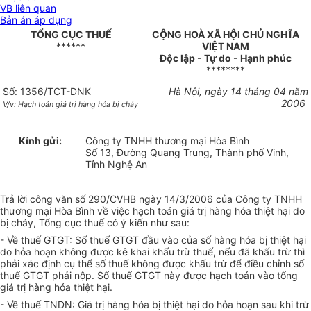
VB liên quan
Bản án áp dụng
TỔNG CỤC THUẾ
CỘNG HOÀ XÃ HỘI CHỦ NGHĨA
******
VIỆT NAM
Độc lập - Tự do - Hạnh phúc
********
Số: 1356/TCT-DNK
Hà Nội, ngày 14 tháng 04 năm
2006
V/v: Hạch toán giá trị hàng hóa bị cháy
Kính gửi:
Công ty TNHH thương mại Hòa Bình
Số 13, Đường Quang Trung, Thành phố Vinh,
Tỉnh Nghệ An
Trả lời công văn số 290/CVHB ngày 14/3/2006 của Công ty TNHH
thương mại Hòa Bình về việc hạch toán giá trị hàng hóa thiệt hại do
bị cháy, Tổng cục thuế có ý kiến như sau:
- Về thuế GTGT: Số thuế GTGT đầu vào của số hàng hóa bị thiệt hại
do hỏa hoạn không được kê khai khấu trừ thuế, nếu đã khấu trừ thì
phải xác định cụ thể số thuế không được khấu trừ để điều chỉnh số
thuế GTGT phải nộp. Số thuế GTGT này được hạch toán vào tổng
giá trị hàng hóa thiệt hại.
- Về thuế TNDN: Giá trị hàng hóa bị thiệt hại do hỏa hoạn sau khi trừ