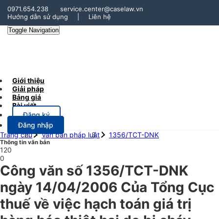
0971.654.238
service.center@caselaw.vn
Hướng dẫn sử dụng
|
Liên hệ
Toggle Navigation
Giới thiệu
Giải pháp
Bảng giá
Bài viết
Đăng ký
Đăng nhập
Trang chủ
Văn bản pháp luật
1356/TCT-DNK
Thông tin văn bản
120
0
Công văn số 1356/TCT-DNK
ngày 14/04/2006 Của Tổng Cục
thuế về việc hạch toán giá trị