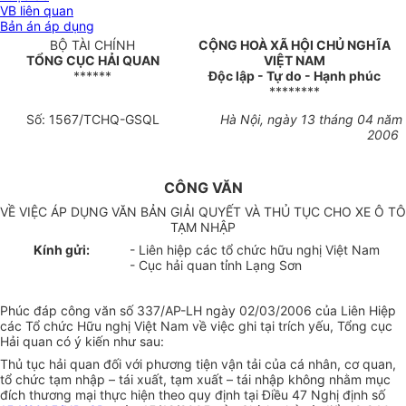
VB liên quan
Bản án áp dụng
BỘ TÀI CHÍNH
CỘNG HOÀ XÃ HỘI CHỦ NGHĨA
TỔNG CỤC HẢI QUAN
VIỆT NAM
******
Độc lập - Tự do - Hạnh phúc
********
Số: 1567/TCHQ-GSQL
Hà Nội, ngày 13 tháng 04 năm
2006
CÔNG VĂN
VỀ VIỆC ÁP DỤNG VĂN BẢN GIẢI QUYẾT VÀ THỦ TỤC CHO XE Ô TÔ
TẠM NHẬP
Kính gửi:
- Liên hiệp các tổ chức hữu nghị Việt Nam
- Cục hải quan tỉnh Lạng Sơn
Phúc đáp công văn số 337/AP-LH ngày 02/03/2006 của Liên Hiệp
các Tổ chức Hữu nghị Việt Nam về việc ghi tại trích yếu, Tổng cục
Hải quan có ý kiến như sau:
Thủ tục hải quan đối với phương tiện vận tải của cá nhân, cơ quan,
tổ chức tạm nhập – tái xuất, tạm xuất – tái nhập không nhằm mục
đích thương mại thực hiện theo quy định tại Điều 47 Nghị định số