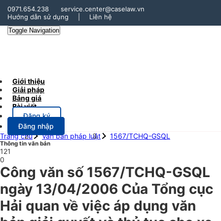
0971.654.238
service.center@caselaw.vn
Hướng dẫn sử dụng
|
Liên hệ
Toggle Navigation
Giới thiệu
Giải pháp
Bảng giá
Bài viết
Đăng ký
Đăng nhập
Trang chủ
Văn bản pháp luật
1567/TCHQ-GSQL
Thông tin văn bản
121
0
Công văn số 1567/TCHQ-GSQL
ngày 13/04/2006 Của Tổng cục
Hải quan về việc áp dụng văn