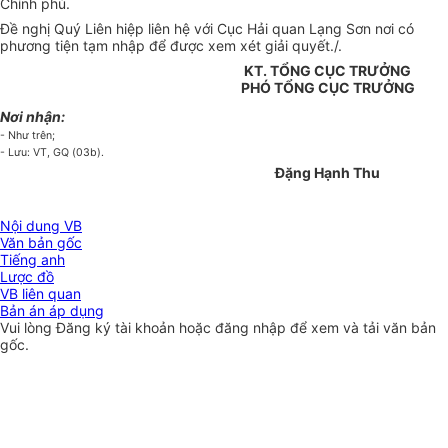
Chính phủ.
Đề nghị Quý Liên hiệp liên hệ với Cục Hải quan Lạng Sơn nơi có
phương tiện tạm nhập để được xem xét giải quyết./.
KT. TỔNG CỤC TRƯỞNG
PHÓ TỔNG CỤC TRƯỞNG
Nơi nhận:
- Như trên;
- Lưu: VT, GQ (03b).
Đặng Hạnh Thu
Nội dung VB
Văn bản gốc
Tiếng anh
Lược đồ
VB liên quan
Bản án áp dụng
Vui lòng
Đăng ký
tài khoản hoặc
đăng nhập
để xem và tải văn bản
gốc.