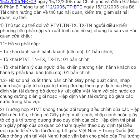
154/2005/NĐ-CP
ngày 15/12/2005 của Chính phủ và điểm 9.2 Mục
6 Phần B Thông tư số
112/2005/TT-BTC
ngày 15/12/2005 của Bộ
Tài chính hướng dẫn về thủ tục hải quan, kiểm tra, giám sát hải
quan, cụ thể:
1) Thủ tục cụ thể đối với PTVT.TN-TX, TX-TN người điều khiển
phương tiên phải nộp và xuất trình các hồ sơ, chứng từ sau với Hải
quan cửa khẩu:
1.1- Hồ sơ phải nộp:
- Tờ khai danh sách hành khách (nếu có): 01 bản chính;
- Tờ khai PTVT.TN-TX, TX-TN: 01 bản chính;
- Tờ khai hành lý của người điều khiển phương tiện, hành khách có
hành lý phải khai báo (nếu có): 01 bản chính.
1.2- Hồ sơ phải xuất trình: bản chính Giấy phép xuất cảnh, nhập
cảnh hoặc giấy tờ có giá trị tương đương theo quy định của Hiệp
định vận tải đường bộ được ký kết giữa Việt Nam với các nước có
chung đường biên giới hoặc Hiệp định vận tải đường bộ giữa các
nước trong khu vực.
2) Trường hợp PTVT không thuộc đối tượng điều chỉnh của các Hiệp
định nêu trên, không có Giấy phép xuất cảnh, nhập cảnh hoặc giấy
tờ có giá trị tương đương theo quy định của các Hiệp định thì phải
xin giấy phép của cơ quan có thẩm quyền theo quy định tại Điều
ước quốc tế về vận tải đường bộ giữa Việt Nam – Trung Quốc (Bộ
Giao thông vận tải Việt Nam) hoặc văn bản cho phép của Thủ tướng