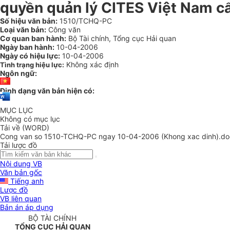
quyền quản lý CITES Việt Nam cấ
Số hiệu văn bản:
1510/TCHQ-PC
Loại văn bản:
Công văn
Cơ quan ban hành:
Bộ Tài chính, Tổng cục Hải quan
Ngày ban hành:
10-04-2006
Ngày có hiệu lực:
10-04-2006
Không xác định
Tình trạng hiệu lực:
Ngôn ngữ:
Định dạng văn bản hiện có:
MỤC LỤC
Không có mục lục
Tải về (WORD)
Cong van so 1510-TCHQ-PC ngay 10-04-2006 (Khong xac dinh).do
Tải lược đồ
Nội dung VB
Văn bản gốc
Tiếng anh
Lược đồ
VB liên quan
Bản án áp dụng
BỘ TÀI CHÍNH
TỔNG CỤC HẢI QUAN