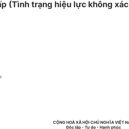
p (Tình trạng hiệu lực không xác
c
CỘNG HOÀ XÃ HỘI CHỦ NGHĨA VIỆT 
Độc lập - Tự do - Hạnh phúc