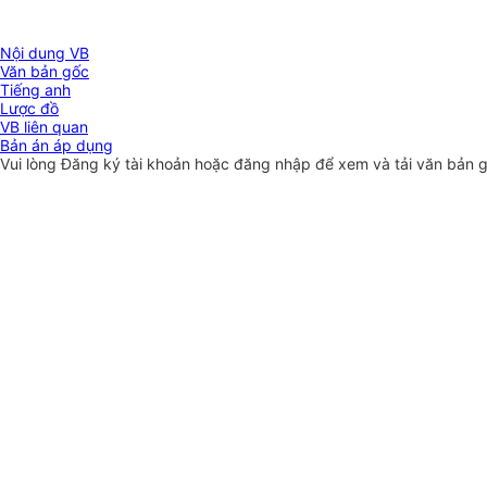
Nội dung VB
Văn bản gốc
Tiếng anh
Lược đồ
VB liên quan
Bản án áp dụng
Vui lòng
Đăng ký
tài khoản hoặc
đăng nhập
để xem và tải văn bản 