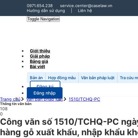
0971.654.238
service.center@caselaw.vn
Hướng dẫn sử dụng
|
Liên hệ
Toggle Navigation
Giới thiệu
Giải pháp
Bảng giá
Bài viết
Bản án
Hợp đồng mẫu
Văn bản pháp luật
Tra cứu 
Đăng ký
Đăng nhập
Trang chủ
Văn bản pháp luật
1510/TCHQ-PC
Thông tin văn bản
108
0
Công văn số 1510/TCHQ-PC ngày 
hàng gỗ xuất khẩu, nhập khẩu kh