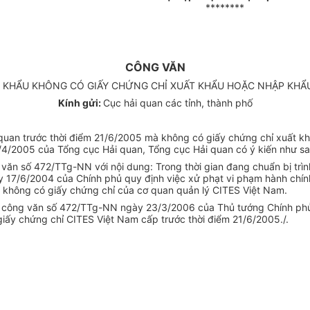
********
CÔNG VĂN
ẬP KHẨU KHÔNG CÓ GIẤY CHỨNG CHỈ XUẤT KHẨU HOẶC NHẬP KH
Kính gửi:
Cục hải quan các tỉnh, thành phố
g quan trước thời điểm 21/6/2005 mà không có giấy chứng chỉ xuất 
/2005 của Tổng cục Hải quan, Tổng cục Hải quan có ý kiến như sa
văn số 472/TTg-NN với nội dung: Trong thời gian đang chuẩn bị trì
 17/6/2004 của Chính phủ quy định việc xử phạt vi phạm hành chính 
à không có giấy chứng chỉ của cơ quan quản lý CITES Việt Nam.
 công văn số 472/TTg-NN ngày 23/3/2006 của Thủ tướng Chính phủ, h
iấy chứng chỉ CITES Việt Nam cấp trước thời điểm 21/6/2005./.