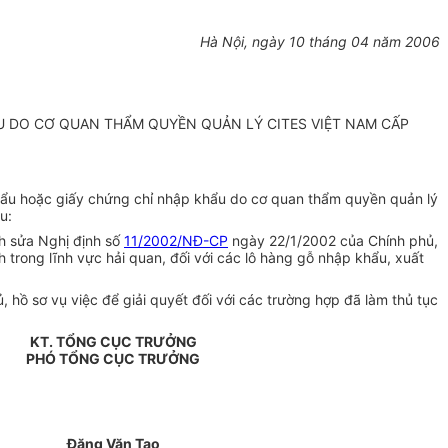
Hà Nội, ngày 10 tháng 04 năm 2006
ẨU DO CƠ QUAN THẨM QUYỀN QUẢN LÝ CITES VIỆT NAM CẤP
khẩu hoặc giấy chứng chỉ nhập khẩu do cơ quan thẩm quyền quản lý
u:
nh sửa Nghị định số
11/2002/NĐ-CP
ngày 22/1/2002 của Chính phủ,
trong lĩnh vực hải quan, đối với các lô hàng gỗ nhập khẩu, xuất
ồ sơ vụ việc để giải quyết đối với các trường hợp đã làm thủ tục
KT. TỔNG CỤC TRƯỞNG
PHÓ TỔNG CỤC TRƯỞNG
Đặng Văn Tạo