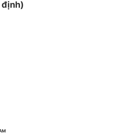
 định)
NAM