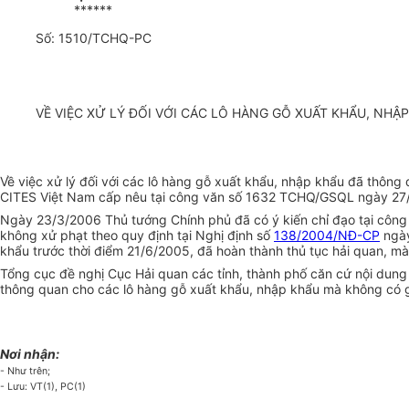
******
Số: 1510/TCHQ-PC
VỀ VIỆC XỬ LÝ ĐỐI VỚI CÁC LÔ HÀNG GỖ XUẤT KHẨU, NH
Về việc xử lý đối với các lô hàng gỗ xuất khẩu, nhập khẩu đã thôn
CITES Việt Nam cấp nêu tại công văn số 1632 TCHQ/GSQL ngày 27/4
Ngày 23/3/2006 Thủ tướng Chính phủ đã có ý kiến chỉ đạo tại công 
không xử phạt theo quy định tại Nghị định số
138/2004/NĐ-CP
ngày
khẩu trước thời điểm 21/6/2005, đã hoàn thành thủ tục hải quan, m
Tổng cục đề nghị Cục Hải quan các tỉnh, thành phố căn cứ nội dung
thông quan cho các lô hàng gỗ xuất khẩu, nhập khẩu mà không có g
Nơi nhận:
- Như trên;
- Lưu: VT(1), PC(1)