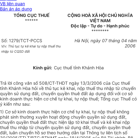
VB liên quan
Bản án áp dụng
TỔNG CỤC THUẾ
CỘNG HOÀ XÃ HỘI CHỦ NGHĨA
******
VIỆT NAM
Độc lập - Tự do - Hạnh phúc
********
Số: 1279/TCT-PCCS
Hà Nội, ngày 07 tháng 04 năm
2006
V/v: Thủ tục tự kê khai tự nộp thuế thu
nhập từ CQSD đất
Kính gửi:
Cục thuế tỉnh Khánh Hòa
Trả lời công văn số 508/CT-THDT ngày 13/3/2006 của Cục thuế
tỉnh Khánh Hòa hỏi về thủ tục kê khai, nộp thuế thu nhập từ chuyển
quyền sử dụng đất, chuyển quyền thuê đất áp dụng đối với cơ sở
kinh doanh thực hiện cơ chế tự khai, tự nộp thuế; Tổng cục Thuế có
ý kiến như sau:
1) Cơ sở kinh doanh thực hiện cơ chế tự khai, tự nộp thuế không
phát sinh thường xuyên hoạt động chuyển quyền sử dụng đất,
chuyển quyền thuê đất thực hiện lập tờ khai thuế và kê khai nộp
thuế thu nhập từ chuyển quyền sử dụng đất, chuyển quyền thuê
đất, luân chuyển hồ sơ theo hướng dẫn tại Thông tư liên tịch số
30/2005/TTLT/BTC-BTNMT ngày 18/4/2005 của Bộ Tài chính, Bộ