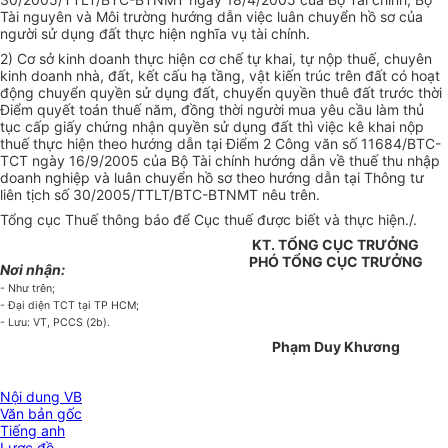
Tài nguyên và Môi trường hướng dẫn việc luân chuyển hồ sơ của
người sử dụng đất thực hiện nghĩa vụ tài chính.
2) Cơ sở kinh doanh thực hiện cơ chế tự khai, tự nộp thuế, chuyên
kinh doanh nhà, đất, kết cấu hạ tầng, vật kiến trúc trên đất có hoạt
động chuyển quyền sử dụng đất, chuyển quyền thuê đất trước thời
Điểm quyết toán thuế năm, đồng thời người mua yêu cầu làm thủ
tục cấp giấy chứng nhận quyền sử dụng đất thì việc kê khai nộp
thuế thực hiện theo hướng dẫn tại Điểm 2 Công văn số 11684/BTC-
TCT ngày 16/9/2005 của Bộ Tài chính hướng dẫn về thuế thu nhập
doanh nghiệp và luân chuyển hồ sơ theo hướng dẫn tại Thông tư
liên tịch số 30/2005/TTLT/BTC-BTNMT nêu trên.
Tổng cục Thuế thông báo để Cục thuế được biết và thực hiện./.
KT. TỔNG CỤC TRƯỞNG
PHÓ TỔNG CỤC TRƯỞNG
Nơi nhận:
- Như trên;
- Đại diện TCT tại TP HCM;
- Lưu: VT, PCCS (2b).
Phạm Duy Khương
Nội dung VB
Văn bản gốc
Tiếng anh
Lược đồ