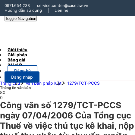
0971.654.238
service.center@caselaw.vn
Hướng dẫn sử dụng
|
Liên hệ
Toggle Navigation
Giới thiệu
Giải pháp
Bảng giá
Bài viết
Đăng ký
Đăng nhập
Trang chủ
Văn bản pháp luật
1279/TCT-PCCS
Thông tin văn bản
80
0
Công văn số 1279/TCT-PCCS
ngày 07/04/2006 Của Tổng cục
Thuế về việc thủ tục kê khai, nộp