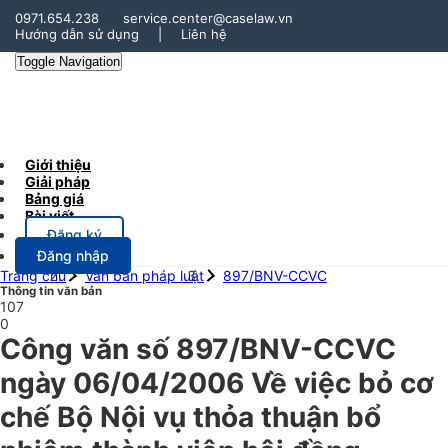
0971.654.238
service.center@caselaw.vn
Hướng dẫn sử dụng
|
Liên hệ
Toggle Navigation
Giới thiệu
Giải pháp
Bảng giá
Bài viết
Đăng ký
Đăng nhập
Trang chủ
Văn bản pháp luật
897/BNV-CCVC
Thông tin văn bản
107
0
Công văn số 897/BNV-CCVC
ngày 06/04/2006 Về việc bỏ cơ
chế Bộ Nội vụ thỏa thuận bổ