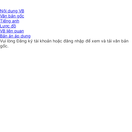
Nội dung VB
Văn bản gốc
Tiếng anh
Lược đồ
VB liên quan
Bản án áp dụng
Vui lòng
Đăng ký
tài khoản hoặc
đăng nhập
để xem và tải văn bản
gốc.