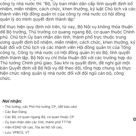
công ty nhà nước thì: “Bộ, Ủy ban nhân dân cấp tỉnh quyết định bổ
nhiệm, miễn nhiệm, cách chức, khen thưởng, kỷ luật Chủ tịch và các
thành viên Hội đồng quản trị của công ty nhà nước có hội đồng
quản lý do mình quyết định thành lập”
Để thực hiện quy định nói trên, từ nay, Bộ Nội vụ không thỏa thuận
để Bộ trưởng, Thủ trưởng cơ quang ngang Bộ, cơ quan thuộc Chính
phủ. Chủ tịch Ủy ban nhân dân tỉnh, thành phố trực thuộc trung
ương quyết định bổ nhiệm, miễn nhiệm, cách chức, khen thưởng, kỷ
luật đối với Chủ tịch và các thành viên Hội đồng quản trị của Tổng
công ty, Công ty nhà nước có Hội đồng quản trị do Bộ, tỉnh quyết
định thành lập. Bộ Nội vụ chỉ thỏa thuận đối với các trường hợp do
Thủ tướng Chính phủ giao. Sau khi ra quyết định, đề nghị gửi một
bản Quyết định về Bộ Nội vụ để theo dõi, tổng hợp chung và thực
hiện chức năng quản lý nhà nước đối với đội ngũ cán bộ, công
chức.
Nơi nhận:
- Thủ tướng, các Phó thủ tướng CP, (để báo cáo)
- Các Ban Đảng
- Các Bộ, cơ quan ngang Bộ, cơ quan thuộc CP
Đ
- Ủy ban nhân dân các tỉnh, thành phố TTTW
- Viện KSND tối cao, Tòa án ND tối cao,
- Lưu: VPBCS, VT