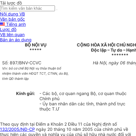
Tải lược đồ
Nội dung VB
Văn bản gốc
Tiếng anh
Lược đồ
VB liên quan
Bản án áp dụng
BỘ NỘI VỤ
CỘNG HÒA XÃ HỘI CHỦ NGH
*****
Độc lập – Tự do – Hạn
*******
Số: 897/BNV-CCVC
Hà Nội, ngày 06 thá
V/v: bỏ cơ chế Bộ Nội vụ thỏa thuận bổ
nhiệm thành viên HĐQT TCT, CTNN, do Bộ,
tỉnh QĐ thành lập
Kính gửi:
- Các bộ, cơ quan ngang Bộ, cơ quan thuộc
Chính phủ
- Ủy ban nhân dân các tỉnh, thành phố trực
thuộc T.Ư
Theo quy định tại Điểm a Khoản 2 Điều 11 của Nghị định số
132/2005/NĐ-CP
ngày 20 tháng 10 năm 2005 của chính phủ về
thực hiện các quyền và nghĩa vụ của chủ sở hữu nhà nước đối với