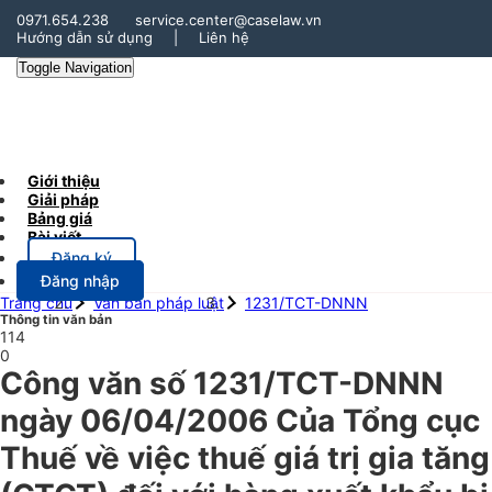
0971.654.238
service.center@caselaw.vn
Hướng dẫn sử dụng
|
Liên hệ
Toggle Navigation
Giới thiệu
Giải pháp
Bảng giá
Bài viết
Đăng ký
Đăng nhập
Trang chủ
Văn bản pháp luật
1231/TCT-DNNN
Thông tin văn bản
114
0
Công văn số 1231/TCT-DNNN
ngày 06/04/2006 Của Tổng cục
Thuế về việc thuế giá trị gia tăng