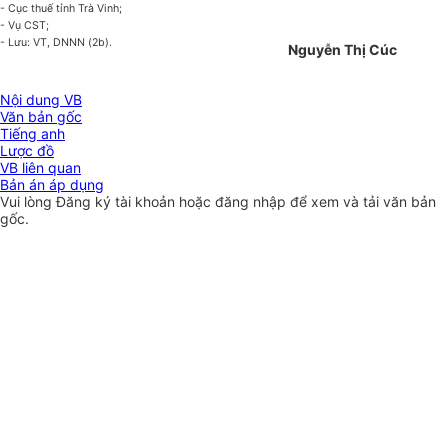
- Cục thuế tỉnh Trà Vinh;
- Vụ CST;
- Lưu: VT, DNNN (2b).
Nguyễn Thị Cúc
Nội dung VB
Văn bản gốc
Tiếng anh
Lược đồ
VB liên quan
Bản án áp dụng
Vui lòng
Đăng ký
tài khoản hoặc
đăng nhập
để xem và tải văn bản
gốc.