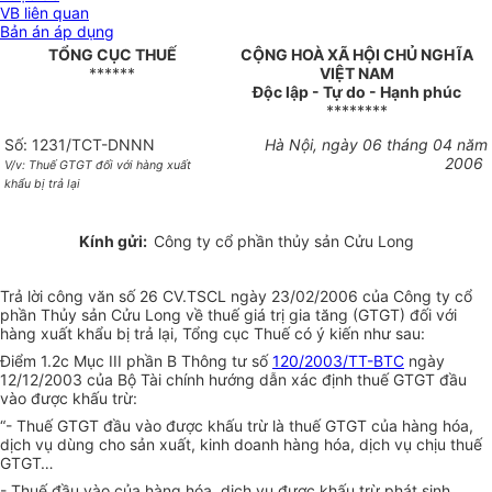
VB liên quan
Bản án áp dụng
TỔNG CỤC THUẾ
CỘNG HOÀ XÃ HỘI CHỦ NGHĨA
******
VIỆT NAM
Độc lập - Tự do - Hạnh phúc
********
Số: 1231/TCT-DNNN
Hà Nội, ngày 06 tháng 04 năm
2006
V/v: Thuế GTGT đối với hàng xuất
khẩu bị trả lại
Kính gửi:
Công ty cổ phần thủy sản Cửu Long
Trả lời công văn số 26 CV.TSCL ngày 23/02/2006 của Công ty cổ
phần Thủy sản Cửu Long về thuế giá trị gia tăng (GTGT) đối với
hàng xuất khẩu bị trả lại, Tổng cục Thuế có ý kiến như sau:
Điểm 1.2c Mục III phần B Thông tư số
120/2003/TT-BTC
ngày
12/12/2003 của Bộ Tài chính hướng dẫn xác định thuế GTGT đầu
vào được khấu trừ:
“- Thuế GTGT đầu vào được khấu trừ là thuế GTGT của hàng hóa,
dịch vụ dùng cho sản xuất, kinh doanh hàng hóa, dịch vụ chịu thuế
GTGT…
- Thuế đầu vào của hàng hóa, dịch vụ được khấu trừ phát sinh