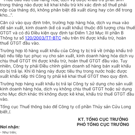
trong tháng nào được kê khai khấu trừ khi xác định số thuế phải
nộp của tháng đó, không phân biệt đã xuất dùng hay còn để trong
kho…”.
Căn cứ vào quy định trên, trường hợp hàng hóa, dịch vụ mua vào
để sản xuất, kinh doanh (kể cả xuất khẩu) thuộc đối tượng chịu thuế
GTGT và có đủ Điều kiện quy định tại Điểm 1.2d Mục III phần B
Thông tư số
120/2003/TT-BTC
nêu trên thì được khấu trừ, hoàn
thuế GTGT đầu vào.
Trường hợp lô hàng xuất khẩu của Công ty bị trả về (nhập khẩu trở
lại) nếu tiếp tục phục vụ cho sản xuất, kinh doanh hàng hóa dịch vụ
chịu thuế GTGT thì được khấu trừ, hoàn thuế GTGT đầu vào. Tuy
nhiên, Công ty phải Điều chỉnh giảm doanh số hàng bán xuất khẩu
do bị trả lại. Khi lô hàng này được tiêu thụ trong nước hoặc được
xuất khẩu tiếp thì Công ty phải kê khai thuế GTGT theo quy định.
Trường hợp hàng xuất khẩu bị trả lại Công ty sử dụng cho sản xuất
kinh doanh hàng hóa, dịch vụ không chịu thuế GTGT hoặc sử dụng
cho Mục đích khác thì không được kê khai, khấu trừ thuế GTGT đầu
vào.
Tổng cục Thuế thông báo để Công ty cổ phần Thủy sản Cửu Long
biết./.
KT. TỔNG CỤC TRƯỞNG
PHÓ TỔNG CỤC TRƯỞNG
Nơi nhận:
- Như trên;