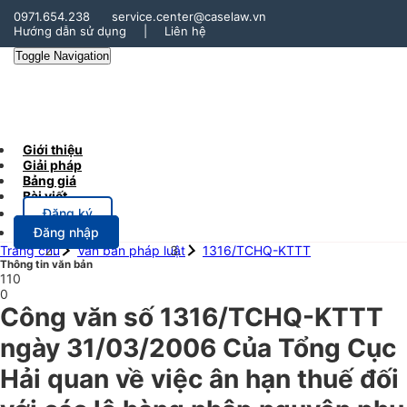
0971.654.238
service.center@caselaw.vn
Hướng dẫn sử dụng
|
Liên hệ
Toggle Navigation
Giới thiệu
Giải pháp
Bảng giá
Bài viết
Đăng ký
Đăng nhập
Trang chủ
Văn bản pháp luật
1316/TCHQ-KTTT
Thông tin văn bản
110
0
Công văn số 1316/TCHQ-KTTT
ngày 31/03/2006 Của Tổng Cục
Hải quan về việc ân hạn thuế đối