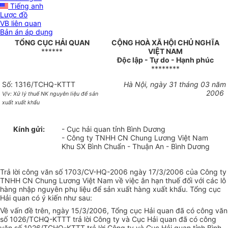
Tiếng anh
Lược đồ
VB liên quan
Bản án áp dụng
TỔNG CỤC HẢI QUAN
CỘNG HOÀ XÃ HỘI CHỦ NGHĨA
******
VIỆT NAM
Độc lập - Tự do - Hạnh phúc
********
Số: 1316/TCHQ-KTTT
Hà Nội, ngày 31 tháng 03 năm
2006
V/v: Xử lý thuế NK nguyên liệu để sản
xuất xuất khẩu
Kính gửi:
- Cục hải quan tỉnh Bình Dương
- Công ty TNHH CN Chung Lương Việt Nam
Khu SX Bình Chuẩn - Thuận An - Bình Dương
Trả lời công văn số 1703/CV-HQ-2006 ngày 17/3/2006 của Công ty
TNHH CN Chung Lương Việt Nam về việc ân hạn thuế đối với các lô
hàng nhập nguyên phụ liệu để sản xuất hàng xuất khẩu. Tổng cục
Hải quan có ý kiến như sau:
Về vấn đề trên, ngày 15/3/2006, Tổng cục Hải quan đã có công văn
số 1026/TCHQ-KTTT trả lời Công ty và Cục Hải quan đã có công
văn số 1026/TCHQ-KTTT trả lời Công ty và Cục Hải quan tỉnh Bình