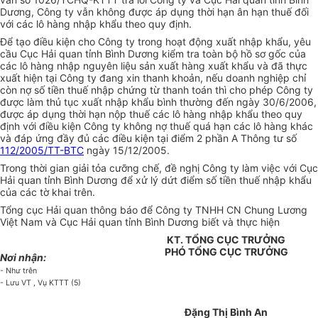
Dương, Công ty vẫn không được áp dụng thời hạn ân hạn thuế đối
với các lô hàng nhập khẩu theo quy định.
Để tạo điều kiện cho Công ty trong hoạt động xuất nhập khẩu, yêu
cầu Cục Hải quan tỉnh Bình Dương kiểm tra toàn bộ hồ sơ gốc của
các lô hàng nhập nguyên liệu sản xuất hàng xuất khẩu và đã thực
xuất hiện tại Công ty đang xin thanh khoản, nếu doanh nghiệp chỉ
còn nợ số tiền thuế nhập chứng từ thanh toán thì cho phép Công ty
được làm thủ tục xuất nhập khẩu bình thường đến ngày 30/6/2006,
được áp dụng thời hạn nộp thuế các lô hàng nhập khẩu theo quy
định với điều kiện Công ty không nợ thuế quá hạn các lô hàng khác
và đáp ứng đầy đủ các điều kiện tại điểm 2 phần A Thông tư số
112/2005/TT-BTC
ngày 15/12/2005.
Trong thời gian giải tỏa cưỡng chế, đề nghị Công ty làm việc với Cục
Hải quan tỉnh Bình Dương để xử lý dứt điểm số tiền thuế nhập khẩu
của các tờ khai trên.
Tổng cục Hải quan thông báo để Công ty TNHH CN Chung Lương
Việt Nam và Cục Hải quan tỉnh Bình Dương biết và thực hiện
KT. TỔNG CỤC TRƯỞNG
PHÓ TỔNG CỤC TRƯỞNG
Nơi nhận:
- Như trên
- Lưu VT , Vụ KTTT (5)
Đặng Thị Bình An