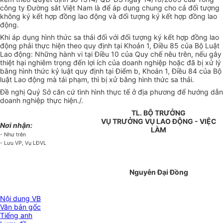
công ty Đường sắt Việt Nam là để áp dụng chung cho cả đối tượng
không ký kết hợp đồng lao động và đối tượng ký kết hợp đồng lao
động.
Khi áp dụng hình thức sa thải đối với đối tượng ký kết hợp đồng lao
động phải thực hiện theo quy định tại Khoản 1, Điều 85 của Bộ Luật
Lao động: Những hành vi tại Điều 10 của Quy chế nêu trên, nếu gây
thiệt hại nghiêm trọng đến lợi ích của doanh nghiệp hoặc đã bị xử lý
bằng hình thức kỷ luật quy định tại Điểm b, Khoản 1, Điều 84 của Bộ
luật Lao động mà tái phạm, thì bị xử bằng hình thức sa thải.
Đề nghị Quý Sở căn cứ tình hình thực tế ở địa phương để hướng dẫn
doanh nghiệp thực hiện./.
TL. BỘ TRƯỞNG
VỤ TRƯỞNG VỤ LAO ĐỘNG - VIỆC
Nơi nhận:
LÀM
- Như trên
- Lưu VP, Vụ LĐVL
Nguyễn Đại Đồng
Nội dung VB
Văn bản gốc
Tiếng anh