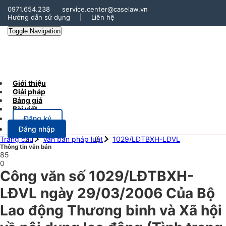
0971.654.238
service.center@caselaw.vn
Hướng dẫn sử dụng
|
Liên hệ
Toggle Navigation
Giới thiệu
Giải pháp
Bảng giá
Bài viết
Đăng ký
Đăng nhập
Trang chủ
Văn bản pháp luật
1029/LĐTBXH-LĐVL
Thông tin văn bản
85
0
Công văn số 1029/LĐTBXH-
LĐVL ngày 29/03/2006 Của Bộ
Lao động Thương binh và Xã hội