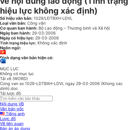
về nội dung lao động (Tình trạng
hiệu lực không xác định)
Số hiệu văn bản:
1029/LĐTBXH-LĐVL
Loại văn bản:
Công văn
Cơ quan ban hành:
Bộ Lao động – Thương binh và Xã hội
Ngày ban hành:
29-03-2006
Ngày có hiệu lực:
29-03-2006
Không xác định
Tình trạng hiệu lực:
Ngôn ngữ:
Định dạng văn bản hiện có:
MỤC LỤC
Không có mục lục
Tải về (WORD)
Cong van so 1029-LDTBXH-LDVL ngay 29-03-2006 (Khong xac
dinh).doc
Tải lược đồ
Nội dung VB
Văn bản gốc
Tiếng anh
Lược đồ
VB liên quan
Bản án áp dụng