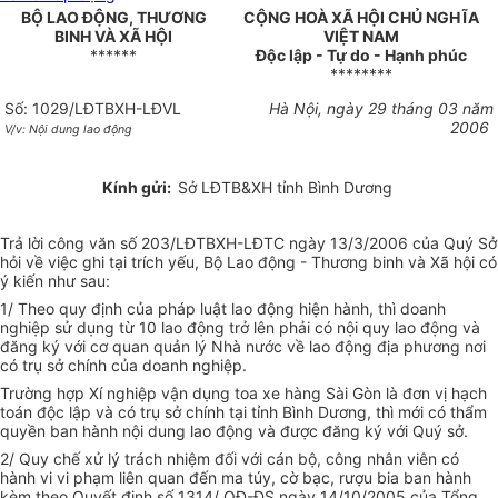
BỘ LAO ĐỘNG, THƯƠNG
CỘNG HOÀ XÃ HỘI CHỦ NGHĨA
BINH VÀ XÃ HỘI
VIỆT NAM
******
Độc lập - Tự do - Hạnh phúc
********
Số: 1029/LĐTBXH-LĐVL
Hà Nội, ngày 29 tháng 03 năm
2006
V/v: Nội dung lao động
Kính gửi:
Sở LĐTB&XH tỉnh Bình Dương
Trả lời công văn số 203/LĐTBXH-LĐTC ngày 13/3/2006 của Quý Sở
hỏi về việc ghi tại trích yếu, Bộ Lao động - Thương binh và Xã hội có
ý kiến như sau:
1/ Theo quy định của pháp luật lao động hiện hành, thì doanh
nghiệp sử dụng từ 10 lao động trở lên phải có nội quy lao động và
đăng ký với cơ quan quản lý Nhà nước về lao động địa phương nơi
có trụ sở chính của doanh nghiệp.
Trường hợp Xí nghiệp vận dụng toa xe hàng Sài Gòn là đơn vị hạch
toán độc lập và có trụ sở chính tại tỉnh Bình Dương, thì mới có thẩm
quyền ban hành nội dung lao động và được đăng ký với Quý sở.
2/ Quy chế xử lý trách nhiệm đối với cán bộ, công nhân viên có
hành vi vi phạm liên quan đến ma túy, cờ bạc, rượu bia ban hành
kèm theo Quyết định số 1314/ QĐ-ĐS ngày 14/10/2005 của Tổng