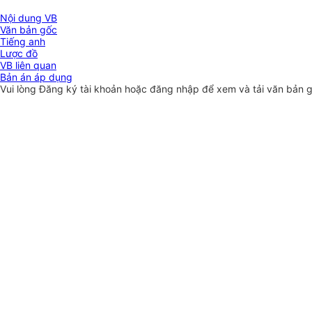
Nội dung VB
Văn bản gốc
Tiếng anh
Lược đồ
VB liên quan
Bản án áp dụng
Vui lòng
Đăng ký
tài khoản hoặc
đăng nhập
để xem và tải văn bản 