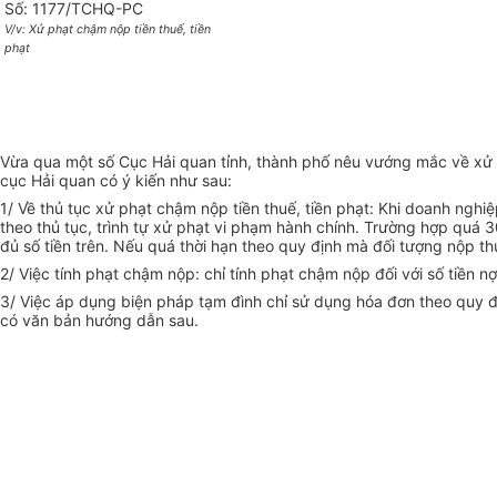
Số: 1177/TCHQ-PC
V/v: Xử phạt chậm nộp tiền thuế, tiền
phạt
Vừa qua một số Cục Hải quan tỉnh, thành phố nêu vướng mắc về xử p
cục Hải quan có ý kiến như sau:
1/ Về thủ tục xử phạt chậm nộp tiền thuế, tiền phạt: Khi doanh nghi
theo thủ tục, trình tự xử phạt vi phạm hành chính. Trường hợp quá 
đủ số tiền trên. Nếu quá thời hạn theo quy định mà đối tượng nộp t
2/ Việc tính phạt chậm nộp: chỉ tính phạt chậm nộp đối với số tiền 
3/ Việc áp dụng biện pháp tạm đình chỉ sử dụng hóa đơn theo quy đ
có văn bản hướng dẫn sau.