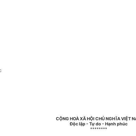
c
CỘNG HOÀ XÃ HỘI CHỦ NGHĨA VIỆT 
Độc lập - Tự do - Hạnh phúc
********