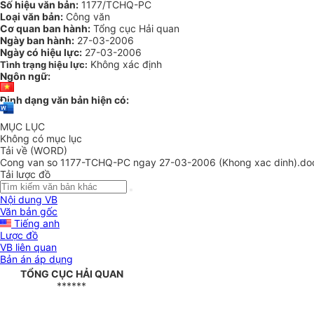
Số hiệu văn bản:
1177/TCHQ-PC
Loại văn bản:
Công văn
Cơ quan ban hành:
Tổng cục Hải quan
Ngày ban hành:
27-03-2006
Ngày có hiệu lực:
27-03-2006
Không xác định
Tình trạng hiệu lực:
Ngôn ngữ:
Định dạng văn bản hiện có:
MỤC LỤC
Không có mục lục
Tải về (WORD)
Cong van so 1177-TCHQ-PC ngay 27-03-2006 (Khong xac dinh).do
Tải lược đồ
Nội dung VB
Văn bản gốc
Tiếng anh
Lược đồ
VB liên quan
Bản án áp dụng
TỔNG CỤC HẢI QUAN
******