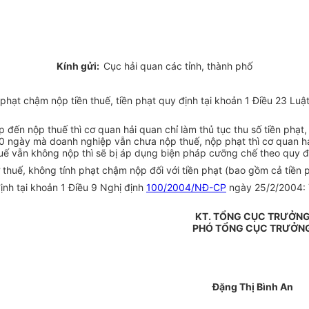
Kính gửi:
Cục hải quan các tỉnh, thành phố
hạt chậm nộp tiền thuế, tiền phạt quy định tại khoản 1 Điều 23 Luậ
ệp đến nộp thuế thì cơ quan hải quan chỉ làm thủ tục thu số tiền ph
30 ngày mà doanh nghiệp vẫn chưa nộp thuế, nộp phạt thì cơ quan hải
huế vẫn không nộp thì sẽ bị áp dụng biện pháp cưỡng chế theo quy đ
nợ thuế, không tính phạt chậm nộp đối với tiền phạt (bao gồm cả tiền
ịnh tại khoản 1 Điều 9 Nghị định
100/2004/NĐ-CP
ngày 25/2/2004: T
KT. TỔNG CỤC TRƯỞN
PHÓ TỔNG CỤC TRƯỞN
Đặng Thị Bình An