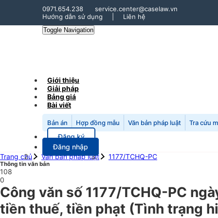
0971.654.238
service.center@caselaw.vn
Hướng dẫn sử dụng
|
Liên hệ
Toggle Navigation
Giới thiệu
Giải pháp
Bảng giá
Bài viết
Bản án
Hợp đồng mẫu
Văn bản pháp luật
Tra cứu 
Đăng ký
Đăng nhập
Trang chủ
Văn bản pháp luật
1177/TCHQ-PC
Thông tin văn bản
108
0
Công văn số 1177/TCHQ-PC ngày
tiền thuế, tiền phạt (Tình trạng 