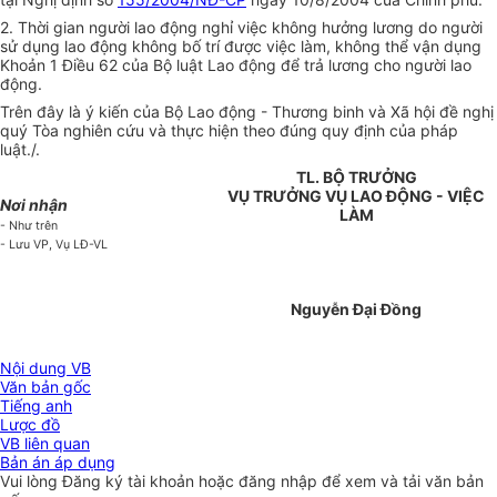
2. Thời gian người lao động nghỉ việc không hưởng lương do người
sử dụng lao động không bố trí được việc làm, không thể vận dụng
Khoản 1 Điều 62 của Bộ luật Lao động để trả lương cho người lao
động.
Trên đây là ý kiến của Bộ Lao động - Thương binh và Xã hội đề nghị
quý Tòa nghiên cứu và thực hiện theo đúng quy định của pháp
luật./.
TL. BỘ TRƯỞNG
VỤ TRƯỞNG VỤ LAO ĐỘNG - VIỆC
Nơi nhận
LÀM
- Như trên
- Lưu VP, Vụ LĐ-VL
Nguyễn Đại Đồng
Nội dung VB
Văn bản gốc
Tiếng anh
Lược đồ
VB liên quan
Bản án áp dụng
Vui lòng
Đăng ký
tài khoản hoặc
đăng nhập
để xem và tải văn bản