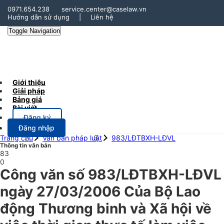
0971.654.238
service.center@caselaw.vn
Hướng dẫn sử dụng
|
Liên hệ
Toggle Navigation
Giới thiệu
Giải pháp
Bảng giá
Bài viết
Đăng ký
Đăng nhập
Trang chủ
Văn bản pháp luật
983/LĐTBXH-LĐVL
Thông tin văn bản
83
0
Công văn số 983/LĐTBXH-LĐVL
ngày 27/03/2006 Của Bộ Lao
động Thương binh và Xã hội về