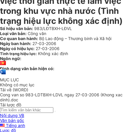
việc thời gian thực tế làm việc
trong khu vực nhà nước (Tình
trạng hiệu lực không xác định)
Số hiệu văn bản:
983/LĐTBXH-LĐVL
Loại văn bản:
Công văn
Cơ quan ban hành:
Bộ Lao động – Thương binh và Xã hội
Ngày ban hành:
27-03-2006
Ngày có hiệu lực:
27-03-2006
Không xác định
Tình trạng hiệu lực:
Ngôn ngữ:
Định dạng văn bản hiện có:
MỤC LỤC
Không có mục lục
Tải về (WORD)
Cong van so 983-LDTBXH-LDVL ngay 27-03-2006 (Khong xac
dinh).doc
Tải lược đồ
Nội dung VB
Văn bản gốc
Tiếng anh
Lược đồ