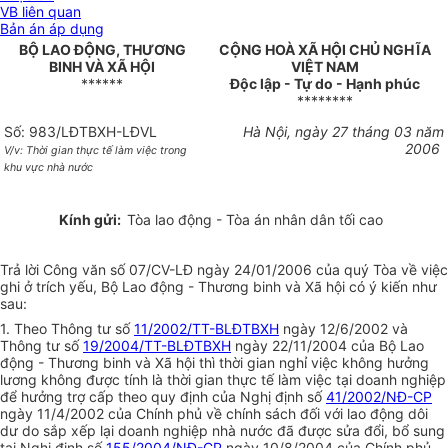
VB liên quan
Bản án áp dụng
BỘ LAO ĐỘNG, THƯƠNG
CỘNG HOÀ XÃ HỘI CHỦ NGHĨA
BINH VÀ XÃ HỘI
VIỆT NAM
******
Độc lập - Tự do - Hạnh phúc
********
Số: 983/LĐTBXH-LĐVL
Hà Nội, ngày 27 tháng 03 năm
2006
V/v: Thời gian thực tế làm việc trong
khu vực nhà nước
Kính gửi:
Tòa lao động - Tòa án nhân dân tối cao
Trả lời Công văn số 07/CV-LĐ ngày 24/01/2006 của quý Tòa về việc
ghi ở trích yếu, Bộ Lao động - Thương binh và Xã hội có ý kiến như
sau:
1. Theo Thông tư số
11/2002/TT-BLĐTBXH
ngày 12/6/2002 và
Thông tư số
19/2004/TT-BLĐTBXH
ngày 22/11/2004 của Bộ Lao
động - Thương binh và Xã hội thì thời gian nghỉ việc không hưởng
lương không được tính là thời gian thực tế làm việc tại doanh nghiệp
để hưởng trợ cấp theo quy định của Nghị định số
41/2002/NĐ-CP
ngày 11/4/2002 của Chính phủ về chính sách đối với lao động dôi
dư do sắp xếp lại doanh nghiệp nhà nước đã được sửa đổi, bổ sung
tại Nghị định số
155/2004/NĐ-CP
ngày 10/8/2004 của Chính phủ.