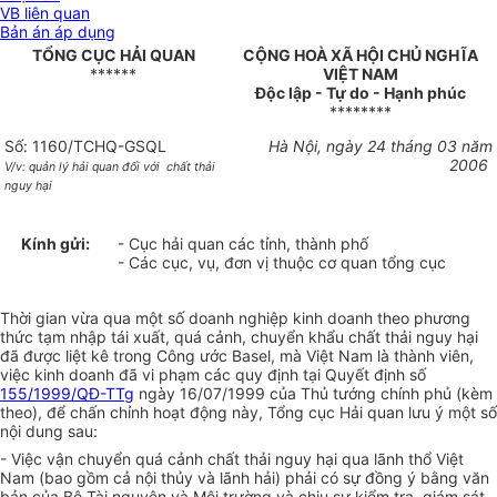
VB liên quan
Bản án áp dụng
TỔNG CỤC HẢI QUAN
CỘNG HOÀ XÃ HỘI CHỦ NGHĨA
******
VIỆT NAM
Độc lập - Tự do - Hạnh phúc
********
Số: 1160/TCHQ-GSQL
Hà Nội, ngày 24 tháng 03 năm
2006
V/v: quản lý hải quan đối với
chất thải
nguy hại
Kính gửi:
- Cục hải quan các tỉnh, thành phố
- Các cục, vụ, đơn vị thuộc cơ quan tổng cục
Thời gian vừa qua một số doanh nghiệp kinh doanh theo phương
thức tạm nhập tái xuất, quá cảnh, chuyển khẩu chất thải nguy hại
đã được liệt kê trong Công ước Basel, mà Việt Nam là thành viên,
việc kinh doanh đã vi phạm các quy định tại Quyết định số
155/1999/QĐ-TTg
ngày 16/07/1999 của Thủ tướng chính phủ (kèm
theo), để chấn chỉnh hoạt động này, Tổng cục Hải quan lưu ý một số
nội dung sau:
- Việc vận chuyển quá cảnh chất thải nguy hại qua lãnh thổ Việt
Nam (bao gồm cả nội thủy và lãnh hải) phải có sự đồng ý bằng văn
bản của Bộ Tài nguyên và Môi trường và chịu sự kiểm tra, giám sát