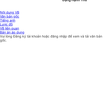
Nội dung VB
Văn bản gốc
Tiếng anh
Lược đồ
VB liên quan
Bản án áp dụng
Vui lòng
Đăng ký
tài khoản hoặc
đăng nhập
để xem và tải văn bản
gốc.