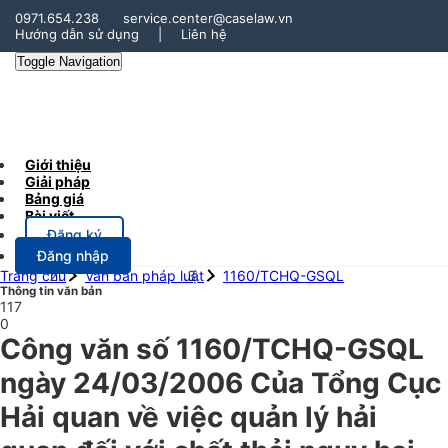
0971.654.238
service.center@caselaw.vn
Hướng dẫn sử dụng
|
Liên hệ
Toggle Navigation
Giới thiệu
Giải pháp
Bảng giá
Bài viết
Đăng ký
Đăng nhập
Trang chủ
Văn bản pháp luật
1160/TCHQ-GSQL
Thông tin văn bản
117
0
Công văn số 1160/TCHQ-GSQL
ngày 24/03/2006 Của Tổng Cục
Hải quan về việc quản lý hải