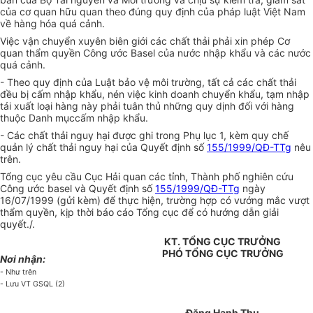
của cơ quan hữu quan theo đúng quy định của pháp luật Việt Nam
về hàng hóa quá cảnh.
Việc vận chuyển xuyên biên giới các chất thải phải xin phép Cơ
quan thẩm quyền Công ước Basel của nước nhập khẩu và các nước
quá cảnh.
- Theo quy định của Luật bảo vệ môi trường, tất cả các chất thải
đều bị cấm nhập khẩu, nén việc kinh doanh chuyển khẩu, tạm nhập
tái xuất loại hàng này phải tuân thủ những quy dịnh đối với hàng
thuộc Danh mụccấm nhập khẩu.
- Các chất thải nguy hại được ghi trong Phụ lục 1, kèm quy chế
quản lý chất thải nguy hại của Quyết định số
155/1999/QĐ-TTg
nêu
trên.
Tổng cục yêu cầu Cục Hải quan các tỉnh, Thành phố nghiên cứu
Công ước basel và Quyết định số
155/1999/QĐ-TTg
ngày
16/07/1999 (gửi kèm) để thực hiện, trường hợp có vướng mắc vượt
thẩm quyền, kịp thời báo cáo Tổng cục để có hướng dẫn giải
quyết./.
KT. TỔNG CỤC TRƯỞNG
PHÓ TỔNG CỤC TRƯỞNG
Nơi nhận:
- Như trên
- Lưu VT GSQL (2)
Đặng Hạnh Thu