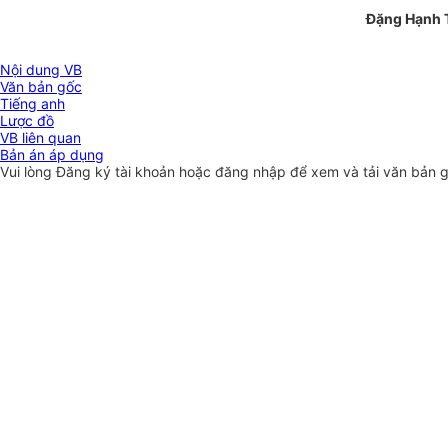
Đặng Hạnh 
Nội dung VB
Văn bản gốc
Tiếng anh
Lược đồ
VB liên quan
Bản án áp dụng
Vui lòng
Đăng ký
tài khoản hoặc
đăng nhập
để xem và tải văn bản 