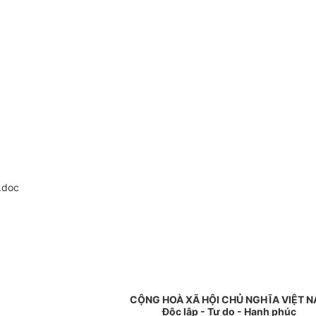
.doc
CỘNG HOÀ XÃ HỘI CHỦ NGHĨA VIỆT 
Độc lập - Tự do - Hạnh phúc