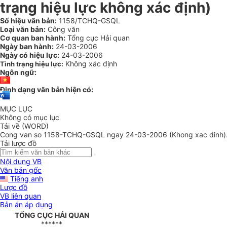
trạng hiệu lực không xác định)
Số hiệu văn bản:
1158/TCHQ-GSQL
Loại văn bản:
Công văn
Cơ quan ban hành:
Tổng cục Hải quan
Ngày ban hành:
24-03-2006
Ngày có hiệu lực:
24-03-2006
Không xác định
Tình trạng hiệu lực:
Ngôn ngữ:
Định dạng văn bản hiện có:
MỤC LỤC
Không có mục lục
Tải về (WORD)
Cong van so 1158-TCHQ-GSQL ngay 24-03-2006 (Khong xac dinh)
Tải lược đồ
Nội dung VB
Văn bản gốc
Tiếng anh
Lược đồ
VB liên quan
Bản án áp dụng
TỔNG CỤC HẢI QUAN
******