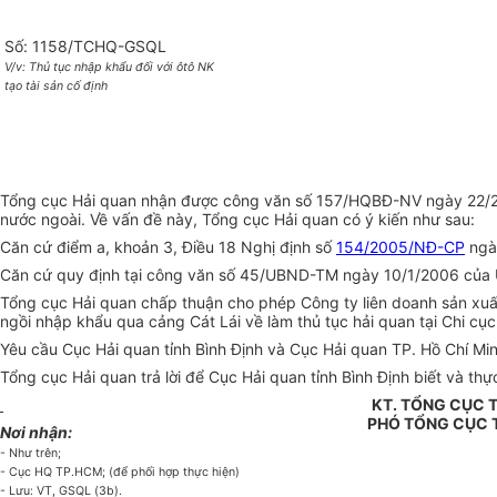
Số: 1158/TCHQ-GSQL
V/v: Thủ tục nhập khẩu đối với ôtô NK
tạo tài sản cố định
Tổng cục Hải quan nhận được công văn số 157/HQBĐ-NV ngày 22/2/20
nước ngoài. Về vấn đề này, Tổng cục Hải quan có ý kiến như sau:
Căn cứ điểm a, khoản 3, Điều 18 Nghị định số
154/2005/NĐ-CP
ngà
Căn cứ quy định tại công văn số 45/UBND-TM ngày 10/1/2006 của Ủy
Tổng cục Hải quan chấp thuận cho phép Công ty liên doanh sản xuất 
ngồi nhập khẩu qua cảng Cát Lái về làm thủ tục hải quan tại Chi cục
Yêu cầu Cục Hải quan tỉnh Bình Định và Cục Hải quan TP. Hồ Chí Minh
Tổng cục Hải quan trả lời để Cục Hải quan tỉnh Bình Định biết và thực
KT. TỔNG CỤC
PHÓ TỔNG CỤC
Nơi nhận:
- Như trên;
- Cục HQ TP.HCM; (để phối hợp thực hiện)
- Lưu: VT, GSQL (3b).