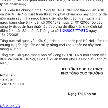
(phạt chậm nộp).
Qua kiểm tra chứng từ mà Công ty TNHH NN một thành viên XNK
và Đầu tư Hà Nội xuất trình thì số nợ phạt chậm nộp này công ty đã
nộp ngân sách nhà nước bằng giấy nộp tiền vào ngân sách nhà
nước bằng chuyển khoản số 0004678 ngày 24/01/2006. Do vậy,
công ty được ân hạn thuế nếu đáp ứng đủ điều kiện quy định tại
điểm 2 khoản 2.1 phần A Thông tư số
112/2005/TT-BTC
ngày
15/12/2005.
Tổng cục Hải quan yêu cầu Cục Hải quan thành phố Hà Nội kiểm tra
chứng từ gốc nộp tiền để xử lý đồng thời xóa khoản nợ này trên
mạng KT559.
Tổng cục Hải quan thông báo để Công ty TNHH NN một thành viên
XNK và Đầu tư Hà Nội, Cục Hải quan thành phố Hà Nội biết và thực
hiện./.
KT. TỔNG CỤC TRƯỞNG
PHÓ TỔNG CỤC TRƯỞNG
Nơi nhận:
- Như trên;
- Lưu: VT, KTTT (3b).
Đặng Thị Bình An
Nội dung VB