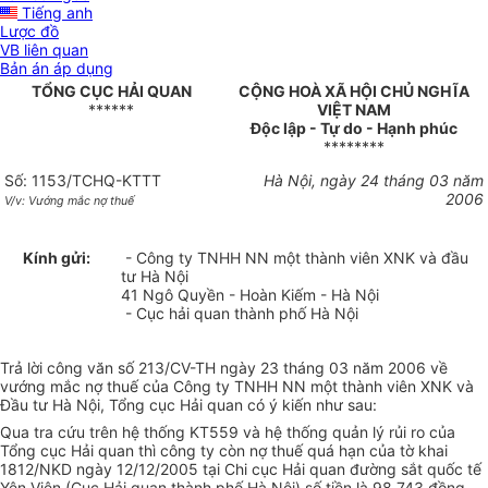
Tiếng anh
Lược đồ
VB liên quan
Bản án áp dụng
TỔNG CỤC HẢI QUAN
CỘNG HOÀ XÃ HỘI CHỦ NGHĨA
******
VIỆT NAM
Độc lập - Tự do - Hạnh phúc
********
Số: 1153/TCHQ-KTTT
Hà Nội, ngày 24 tháng 03 năm
2006
V/v: Vướng mắc nợ thuế
Kính gửi:
- Công ty TNHH NN một thành viên XNK và đầu
tư Hà Nội
41 Ngô Quyền - Hoàn Kiếm - Hà Nội
- Cục hải quan thành phố Hà Nội
Trả lời công văn số 213/CV-TH ngày 23 tháng 03 năm 2006 về
vướng mắc nợ thuế của Công ty TNHH NN một thành viên XNK và
Đầu tư Hà Nội, Tổng cục Hải quan có ý kiến như sau:
Qua tra cứu trên hệ thống KT559 và hệ thống quản lý rủi ro của
Tổng cục Hải quan thì công ty còn nợ thuế quá hạn của tờ khai
1812/NKD ngày 12/12/2005 tại Chi cục Hải quan đường sắt quốc tế
Yên Viên (Cục Hải quan thành phố Hà Nội) số tiền là 98.743 đồng