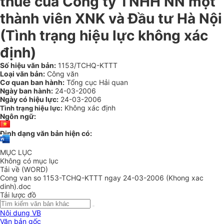
thuế của Công ty TNHH NN một
thành viên XNK và Đầu tư Hà Nội
(Tình trạng hiệu lực không xác
định)
Số hiệu văn bản:
1153/TCHQ-KTTT
Loại văn bản:
Công văn
Cơ quan ban hành:
Tổng cục Hải quan
Ngày ban hành:
24-03-2006
Ngày có hiệu lực:
24-03-2006
Không xác định
Tình trạng hiệu lực:
Ngôn ngữ:
Định dạng văn bản hiện có:
MỤC LỤC
Không có mục lục
Tải về (WORD)
Cong van so 1153-TCHQ-KTTT ngay 24-03-2006 (Khong xac
dinh).doc
Tải lược đồ
Nội dung VB
Văn bản gốc