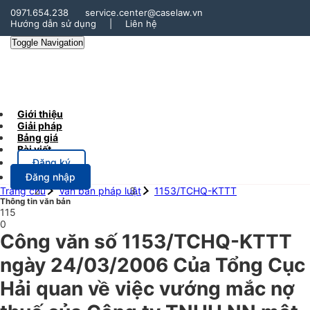
0971.654.238
service.center@caselaw.vn
Hướng dẫn sử dụng
|
Liên hệ
Toggle Navigation
Giới thiệu
Giải pháp
Bảng giá
Bài viết
Đăng ký
Đăng nhập
Trang chủ
Văn bản pháp luật
1153/TCHQ-KTTT
Thông tin văn bản
115
0
Công văn số 1153/TCHQ-KTTT
ngày 24/03/2006 Của Tổng Cục
Hải quan về việc vướng mắc nợ