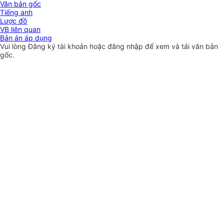
Văn bản gốc
Tiếng anh
Lược đồ
VB liên quan
Bản án áp dụng
Vui lòng
Đăng ký
tài khoản hoặc
đăng nhập
để xem và tải văn bản
gốc.