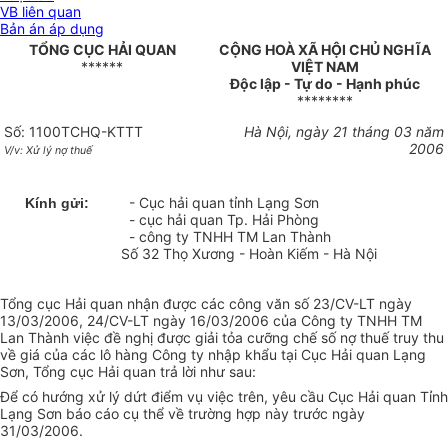
VB liên quan
Bản án áp dụng
TỔNG CỤC HẢI QUAN
CỘNG HOÀ XÃ HỘI CHỦ NGHĨA
******
VIỆT NAM
Độc lập - Tự do - Hạnh phúc
********
Số: 1100TCHQ-KTTT
Hà Nội, ngày 21 tháng 03 năm
2006
V/v: Xử lý nợ thuế
- Cục hải quan tỉnh Lạng Sơn
Kính gửi:
- cục hải quan Tp. Hải Phòng
- công ty TNHH TM Lan Thành
Số 32 Thọ Xương - Hoàn Kiếm - Hà Nội
Tổng cục Hải quan nhận được các công văn số 23/CV-LT ngày
13/03/2006, 24/CV-LT ngày 16/03/2006 của Công ty TNHH TM
Lan Thành việc đề nghị được giải tỏa cưỡng chế số nợ thuế truy thu
về giá của các lô hàng Công ty nhập khẩu tại Cục Hải quan Lạng
Sơn, Tổng cục Hải quan trả lời như sau:
Để có hướng xử lý dứt điểm vụ việc trên, yêu cầu Cục Hải quan Tỉnh
Lạng Sơn báo cáo cụ thể về trường hợp này trước ngày
31/03/2006.