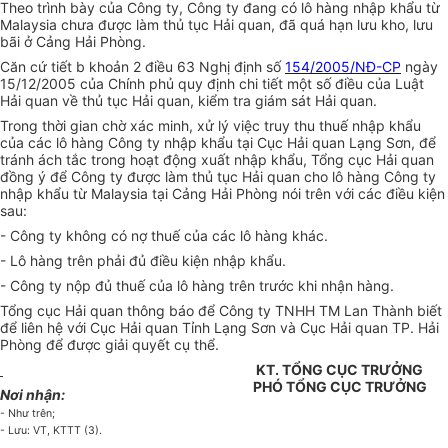
Theo trình bày của Công ty, Công ty đang có lô hàng nhập khẩu từ
Malaysia chưa được làm thủ tục Hải quan, đã quá hạn lưu kho, lưu
bãi ở Cảng Hải Phòng.
Căn cứ tiết b khoản 2 điều 63 Nghị định số
154/2005/NĐ-CP
ngày
15/12/2005 của Chính phủ quy định chi tiết một số điều của Luật
Hải quan về thủ tục Hải quan, kiểm tra giám sát Hải quan.
Trong thời gian chờ xác minh, xử lý việc truy thu thuế nhập khẩu
của các lô hàng Công ty nhập khẩu tại Cục Hải quan Lạng Sơn, để
tránh ách tắc trong hoạt động xuất nhập khẩu, Tổng cục Hải quan
đồng ý để Công ty được làm thủ tục Hải quan cho lô hàng Công ty
nhập khẩu từ Malaysia tại Cảng Hải Phòng nói trên với các điều kiện
sau:
- Công ty không có nợ thuế của các lô hàng khác.
- Lô hàng trên phải đủ điều kiện nhập khẩu.
- Công ty nộp đủ thuế của lô hàng trên trước khi nhận hàng.
Tổng cục Hải quan thông báo để Công ty TNHH TM Lan Thành biết
để liên hệ với Cục Hải quan Tỉnh Lạng Sơn và Cục Hải quan TP. Hải
Phòng để được giải quyết cụ thể.
KT. TỔNG CỤC TRƯỞNG
PHÓ TỔNG CỤC TRƯỞNG
Nơi nhận:
- Như trên;
- Lưu: VT, KTTT (3).