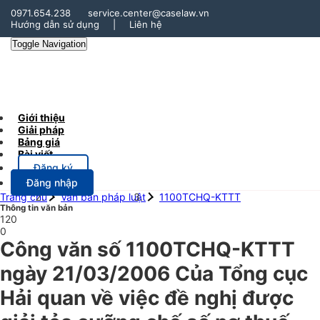
0971.654.238
service.center@caselaw.vn
Hướng dẫn sử dụng
|
Liên hệ
Toggle Navigation
Giới thiệu
Giải pháp
Bảng giá
Bài viết
Đăng ký
Đăng nhập
Trang chủ
Văn bản pháp luật
1100TCHQ-KTTT
Thông tin văn bản
120
0
Công văn số 1100TCHQ-KTTT
ngày 21/03/2006 Của Tổng cục
Hải quan về việc đề nghị được