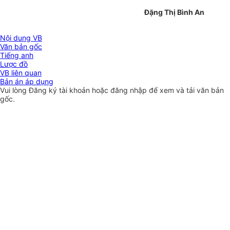
Đặng Thị Bình An
Nội dung VB
Văn bản gốc
Tiếng anh
Lược đồ
VB liên quan
Bản án áp dụng
Vui lòng
Đăng ký
tài khoản hoặc
đăng nhập
để xem và tải văn bản
gốc.