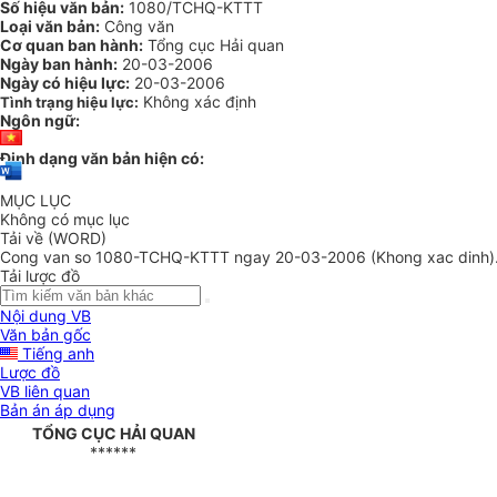
Số hiệu văn bản:
1080/TCHQ-KTTT
Loại văn bản:
Công văn
Cơ quan ban hành:
Tổng cục Hải quan
Ngày ban hành:
20-03-2006
Ngày có hiệu lực:
20-03-2006
Không xác định
Tình trạng hiệu lực:
Ngôn ngữ:
Định dạng văn bản hiện có:
MỤC LỤC
Không có mục lục
Tải về (WORD)
Cong van so 1080-TCHQ-KTTT ngay 20-03-2006 (Khong xac dinh)
Tải lược đồ
Nội dung VB
Văn bản gốc
Tiếng anh
Lược đồ
VB liên quan
Bản án áp dụng
TỔNG CỤC HẢI QUAN
******