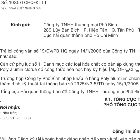
Số: 1080/TCHQ-KTTT
V/v: Thuế suất thuế GTGT
Kính gửi:
Công ty TNHH thương mại Phố Bình
289 Lũy Bán Bích - P. Hiệp Tân - Q. Tân Phú - 
Cục hải quan thành phố Hồ Chí Minh
Trả lời công văn số 19/CV/PB-HQ ngày 14/1/2006 của Công ty TNHH T
như sau:
Căn cứ phụ lục số 1- Danh mục các loại hóa chất cơ bản áp dụng 
Poly alumin clorua có công thức hóa học hay ký hiệu [Al
(OH)
CL
n
m­
3n
Trường hợp Công ty Phố Bình nhập khẩu lô hàng Poly alumium chlor
thẩm định kỹ thuật tại thông báo số 2925/N3.5/TĐ ngày 15/9/200
Tổng cục Hải quan thông báo để Công ty TNHH Thương mại Phố Bình bi
KT. TỔNG CỤC
PHÓ TỔNG CỤC
Nơi nhận:
‘
- Như trên;
- Lưu: VT, KTTT (3)
Đặng Thị Bìn
Vui lòng
Đăng ký
tài khoản hoặc
đăng nhập
để xem và tải văn bản 