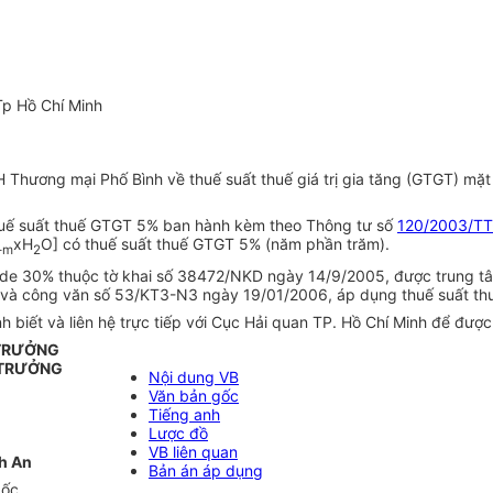
Tp Hồ Chí Minh
hương mại Phố Bình về thuế suất thuế giá trị gia tăng (GTGT) mặt 
thuế suất thuế GTGT 5% ban hành kèm theo Thông tư số
120/2003/T
xH
O] có thuế suất thuế GTGT 5% (năm phần trăm).
-m
2
ide 30% thuộc tờ khai số 38472/NKD ngày 14/9/2005, được trung tâm
5 và công văn số 53/KT3-N3 ngày 19/01/2006, áp dụng thuế suất t
ết và liên hệ trực tiếp với Cục Hải quan TP. Hồ Chí Minh để được x
 TRƯỞNG
 TRƯỞNG
Nội dung VB
Văn bản gốc
Tiếng anh
Lược đồ
VB liên quan
h An
Bản án áp dụng
gốc.