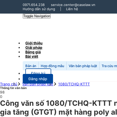
0971.654.238
service.center@caselaw.vn
Hướng dẫn sử dụng
|
Liên hệ
Toggle Navigation
Giới thiệu
Giải pháp
Bảng giá
Bài viết
Bản án
Hợp đồng mẫu
Văn bản pháp luật
Tra cứu 
Đăng ký
Đăng nhập
Trang chủ
Văn bản pháp luật
1080/TCHQ-KTTT
Thông tin văn bản
98
0
Công văn số 1080/TCHQ-KTTT ngà
gia tăng (GTGT) mặt hàng poly a