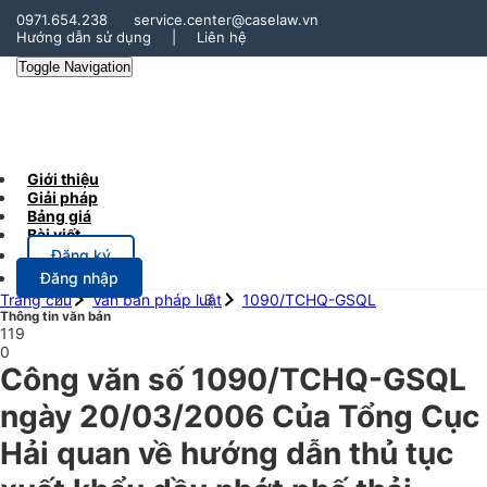
0971.654.238
service.center@caselaw.vn
Hướng dẫn sử dụng
|
Liên hệ
Toggle Navigation
Giới thiệu
Giải pháp
Bảng giá
Bài viết
Đăng ký
Đăng nhập
Trang chủ
Văn bản pháp luật
1090/TCHQ-GSQL
Thông tin văn bản
119
0
Công văn số 1090/TCHQ-GSQL
ngày 20/03/2006 Của Tổng Cục
Hải quan về hướng dẫn thủ tục