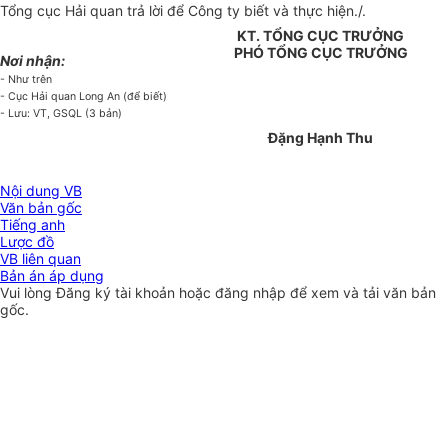
Tổng cục Hải quan trả lời để Công ty biết và thực hiện./.
KT. TỔNG CỤC TRƯỞNG
PHÓ TỔNG CỤC TRƯỞNG
Nơi nhận:
- Như trên
- Cục Hải quan Long An (để biết)
- Lưu: VT, GSQL (3 bản)
Đặng Hạnh Thu
Nội dung VB
Văn bản gốc
Tiếng anh
Lược đồ
VB liên quan
Bản án áp dụng
Vui lòng
Đăng ký
tài khoản hoặc
đăng nhập
để xem và tải văn bản
gốc.