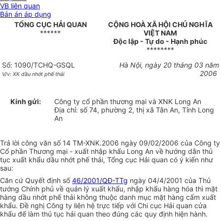
VB liên quan
Bản án áp dụng
TỔNG CỤC HẢI QUAN
CỘNG HOÀ XÃ HỘI CHỦ NGHĨA
******
VIỆT NAM
Độc lập - Tự do - Hạnh phúc
********
Số: 1090/TCHQ-GSQL
Hà Nội, ngày 20 tháng 03 năm
2006
V/v: XK dầu nhớt phế thải
Kính gửi:
Công ty cổ phần thương mại và XNK Long An
Địa chỉ: số 74, phường 2, thị xã Tân An, Tỉnh Long
An
Trả lời công văn số 14 TM-XNK.2006 ngày 09/02/2006 của Công ty
Cổ phần Thương mại - xuất nhập khẩu Long An về hướng dẫn thủ
tục xuất khẩu dầu nhớt phế thải, Tổng cục Hải quan có ý kiến như
sau:
Căn cứ Quyết định số
46/2001/QĐ-TTg
ngày 04/4/2001 của Thủ
tướng Chính phủ về quản lý xuất khẩu, nhập khẩu hàng hóa thì mặt
hàng dầu nhớt phế thải không thuộc danh mục mặt hàng cấm xuất
khẩu. Đề nghị Công ty liên hệ trực tiếp với Chi cục Hải quan cửa
khẩu để làm thủ tục hải quan theo đúng các quy định hiện hành.