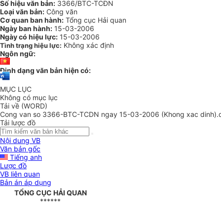
Số hiệu văn bản:
3366/BTC-TCĐN
Loại văn bản:
Công văn
Cơ quan ban hành:
Tổng cục Hải quan
Ngày ban hành:
15-03-2006
Ngày có hiệu lực:
15-03-2006
Không xác định
Tình trạng hiệu lực:
Ngôn ngữ:
Định dạng văn bản hiện có:
MỤC LỤC
Không có mục lục
Tải về (WORD)
Cong van so 3366-BTC-TCDN ngay 15-03-2006 (Khong xac dinh).
Tải lược đồ
Nội dung VB
Văn bản gốc
Tiếng anh
Lược đồ
VB liên quan
Bản án áp dụng
TỔNG CỤC HẢI QUAN
******