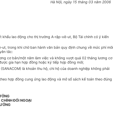
Hà Nội, ngày 15 tháng 03 năm 2006
hẩu lao động cho thị trường A-rập-xê-ut, Bộ Tài chính có ý kiến
ê-ut, trong khi chờ ban hành văn bản quy định chung về mức phí môi
yên tắc:
g lương cơ bản/một năm làm việc và không vượt quá 02 tháng lương cơ
 được gia hạn hợp đồng hoặc ký tiếp hợp đồng mới;
ut (SANACOM) là khoản thu hộ, chi hộ của doanh nghiệp không phải
OM theo hợp đồng cung ứng lao động và mở sổ sách kế toán theo đúng
RƯỞNG
 CHÍNH ĐỐI NGOẠI
RƯỞNG