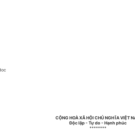
doc
CỘNG HOÀ XÃ HỘI CHỦ NGHĨA VIỆT 
Độc lập - Tự do - Hạnh phúc
********