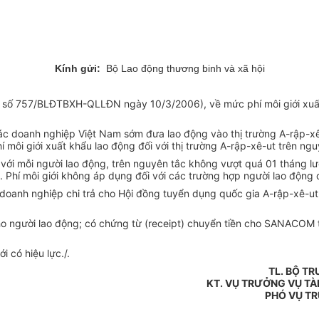
Kính gửi:
Bộ Lao động thương binh và xã hội
 số 757/BLĐTBXH-QLLĐN ngày 10/3/2006), về mức phí môi giới xuất k
các doanh nghiệp Việt Nam sớm đưa lao động vào thị trường A-rập-x
í môi giới xuất khẩu lao động đối với thị trường A-rập-xê-ut trên ngu
đối với mỗi người lao động, trên nguyên tắc không vượt quá 01 thán
. Phí môi giới không áp dụng đối với các trường hợp người lao động
o doanh nghiệp chi trả cho Hội đồng tuyển dụng quốc gia A-rập-xê-
i) cho người lao động; có chứng từ (receipt) chuyển tiền cho SANAC
i có hiệu lực./.
TL. BỘ T
KT. VỤ TRƯỞNG VỤ TÀI
PHÓ VỤ T