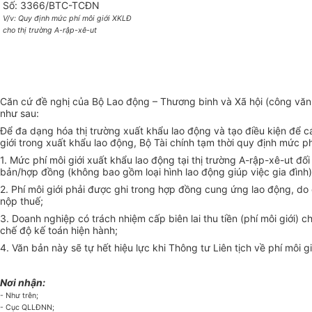
Số: 3366/BTC-TCĐN
V/v: Quy định mức phí môi giới XKLĐ
cho thị trường A-rập-xê-ut
Căn cứ đề nghị của Bộ Lao động – Thương binh và Xã hội (công văn
như sau:
Để đa dạng hóa thị trường xuất khẩu lao động và tạo điều kiện để 
giới trong xuất khẩu lao động, Bộ Tài chính tạm thời quy định mức ph
1. Mức phí môi giới xuất khẩu lao động tại thị trường A-rập-xê-ut 
bản/hợp đồng (không bao gồm loại hình lao động giúp việc gia đình)
2. Phí môi giới phải được ghi trong hợp đồng cung ứng lao động, d
nộp thuế;
3. Doanh nghiệp có trách nhiệm cấp biên lai thu tiền (phí môi giớ
chế độ kế toán hiện hành;
4. Văn bản này sẽ tự hết hiệu lực khi Thông tư Liên tịch về phí môi giớ
Nơi nhận:
- Như trên;
- Cục QLLĐNN;