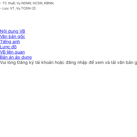
- TC thuế; Vụ NSNN; HCSN; KBNN;
- Lưu: VT, Vụ TCĐN (2)
Nội dung VB
Văn bản gốc
Tiếng anh
Lược đồ
VB liên quan
Bản án áp dụng
Vui lòng
Đăng ký
tài khoản hoặc
đăng nhập
để xem và tải văn bản 