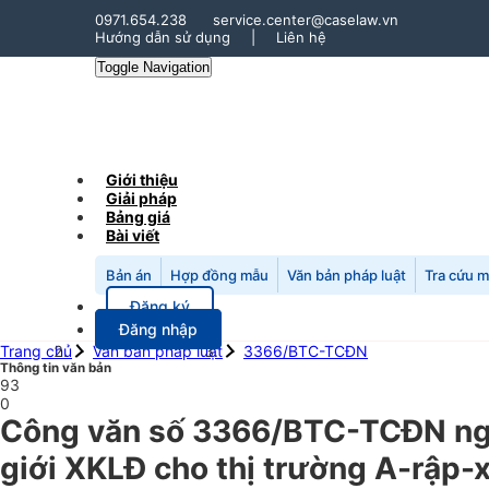
0971.654.238
service.center@caselaw.vn
Hướng dẫn sử dụng
|
Liên hệ
Toggle Navigation
Giới thiệu
Giải pháp
Bảng giá
Bài viết
Bản án
Hợp đồng mẫu
Văn bản pháp luật
Tra cứu 
Đăng ký
Đăng nhập
Trang chủ
Văn bản pháp luật
3366/BTC-TCĐN
Thông tin văn bản
93
0
Công văn số 3366/BTC-TCĐN ngày
giới XKLĐ cho thị trường A-rập-x