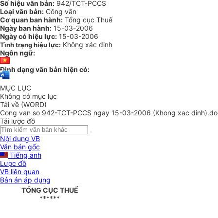
Số hiệu văn bản:
942/TCT-PCCS
Loại văn bản:
Công văn
Cơ quan ban hành:
Tổng cục Thuế
Ngày ban hành:
15-03-2006
Ngày có hiệu lực:
15-03-2006
Không xác định
Tình trạng hiệu lực:
Ngôn ngữ:
Định dạng văn bản hiện có:
MỤC LỤC
Không có mục lục
Tải về (WORD)
Cong van so 942-TCT-PCCS ngay 15-03-2006 (Khong xac dinh).do
Tải lược đồ
Nội dung VB
Văn bản gốc
Tiếng anh
Lược đồ
VB liên quan
Bản án áp dụng
TỔNG CỤC THUẾ
******