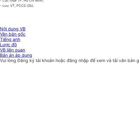
- Cục thuế TP. Hồ Chí Minh;
- Lưu: VT, PCCS (2b).
Nội dung VB
Văn bản gốc
Tiếng anh
Lược đồ
VB liên quan
Bản án áp dụng
Vui lòng
Đăng ký
tài khoản hoặc
đăng nhập
để xem và tải văn bản 