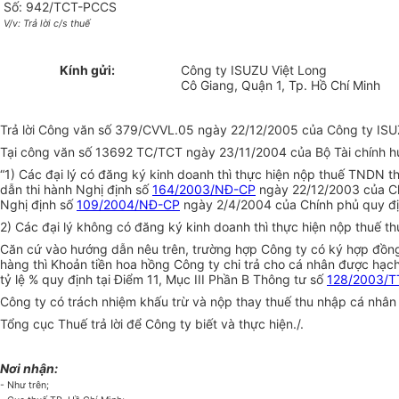
Số: 942/TCT-PCCS
V/v: Trả lời c/s thuế
Kính gửi:
Công ty ISUZU Việt Long
Cô Giang, Quận 1, Tp. Hồ Chí Minh
Trả lời Công văn số 379/CVVL.05 ngày 22/12/2005 của Công ty ISUZU
Tại công văn số 13692 TC/TCT ngày 23/11/2004 của Bộ Tài chính hư
“1) Các đại lý có đăng ký kinh doanh thì thực hiện nộp thuế TNDN t
dẫn thi hành Nghị định số
164/2003/NĐ-CP
ngày 22/12/2003 của Chí
Nghị định số
109/2004/NĐ-CP
ngày 2/4/2004 của Chính phủ quy địn
2) Các đại lý không có đăng ký kinh doanh thì thực hiện nộp thuế th
Căn cứ vào hướng dẫn nêu trên, trường hợp Công ty có ký hợp đồng 
hàng thì Khoản tiền hoa hồng Công ty chi trả cho cá nhân được hạch 
tỷ lệ % quy định tại Điểm 11, Mục III Phần B Thông tư số
128/2003/T
Công ty có trách nhiệm khấu trừ và nộp thay thuế thu nhập cá nhân
Tổng cục Thuế trả lời để Công ty biết và thực hiện./.
Nơi nhận:
- Như trên;