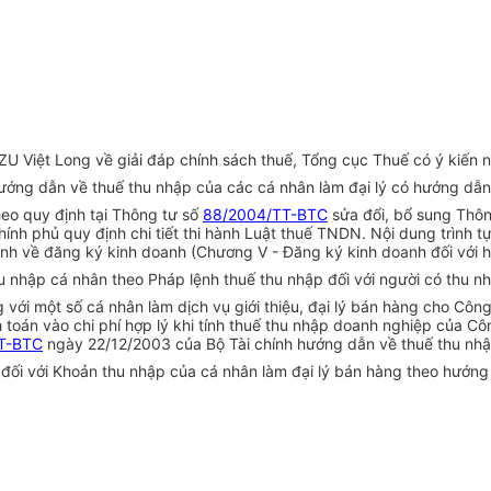
 Việt Long về giải đáp chính sách thuế, Tổng cục Thuế có ý kiến n
ớng dẫn về thuế thu nhập của các cá nhân làm đại lý có hướng dẫn
heo quy định tại Thông tư số
88/2004/TT-BTC
sửa đổi, bổ sung Thô
nh phủ quy định chi tiết thi hành Luật thuế TNDN. Nội dung trình t
h về đăng ký kinh doanh (Chương V - Đăng ký kinh doanh đối với hộ
u nhập cá nhân theo Pháp lệnh thuế thu nhập đối với người có thu nh
với một số cá nhân làm dịch vụ giới thiệu, đại lý bán hàng cho Côn
toán vào chi phí hợp lý khi tính thuế thu nhập doanh nghiệp của Côn
T-BTC
ngày 22/12/2003 của Bộ Tài chính hướng dẫn về thuế thu nh
 đối với Khoản thu nhập của cá nhân làm đại lý bán hàng theo hướng