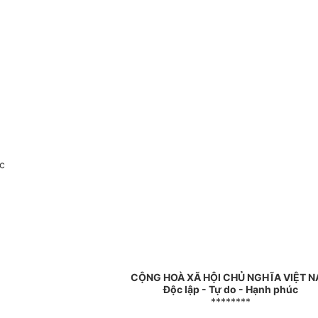
c
CỘNG HOÀ XÃ HỘI CHỦ NGHĨA VIỆT 
Độc lập - Tự do - Hạnh phúc
********