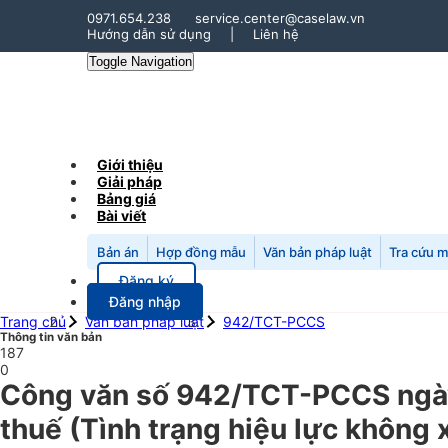
0971.654.238
service.center@caselaw.vn
Hướng dẫn sử dụng
|
Liên hệ
Toggle Navigation
Giới thiệu
Giải pháp
Bảng giá
Bài viết
Bản án
Hợp đồng mẫu
Văn bản pháp luật
Tra cứu 
Đăng ký
Đăng nhập
Trang chủ
Văn bản pháp luật
942/TCT-PCCS
Thông tin văn bản
187
0
Công văn số 942/TCT-PCCS ngày 
thuế (Tình trạng hiệu lực không 