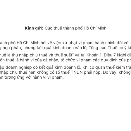
Kính gửi:
Cục thuế thành phố Hồ Chí Minh
 phố Hồ Chí Minh hỏi về việc xử phạt vi phạm hành chính đối với cơ 
g hợp pháp, nhưng kết quả kinh doanh vẫn lỗ; Tổng cục Thuế có ý k
uế là thu nhập chịu thuế và thuế suất” và tại Khoản 1, Điều 7 Nghị đ
rốn thuế là hành vi của cá nhân, tổ chức vi phạm các quy định của p
ập doanh nghiệp có kết quả kinh doanh lỗ. Khi cơ quan thuế kiểm tra 
nhập chịu thuế nên không có số thuế TNDN phải nộp. Do vậy, không 
an tương ứng với hành vi vi phạm.