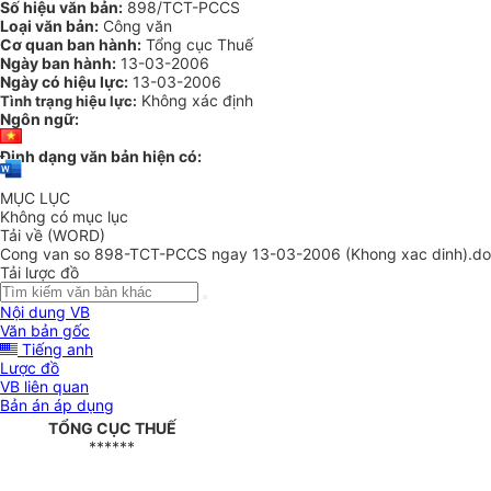
Số hiệu văn bản:
898/TCT-PCCS
Loại văn bản:
Công văn
Cơ quan ban hành:
Tổng cục Thuế
Ngày ban hành:
13-03-2006
Ngày có hiệu lực:
13-03-2006
Không xác định
Tình trạng hiệu lực:
Ngôn ngữ:
Định dạng văn bản hiện có:
MỤC LỤC
Không có mục lục
Tải về (WORD)
Cong van so 898-TCT-PCCS ngay 13-03-2006 (Khong xac dinh).d
Tải lược đồ
Nội dung VB
Văn bản gốc
Tiếng anh
Lược đồ
VB liên quan
Bản án áp dụng
TỔNG CỤC THUẾ
******