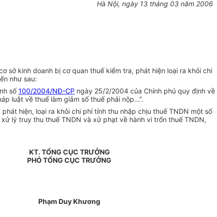
Hà Nội, ngày 13 tháng 03 năm 2006
sở kinh doanh bị cơ quan thuế kiểm tra, phát hiện loại ra khỏi chi
iến như sau:
ịnh số
100/2004/NĐ-CP
ngày 25/2/2004 của Chính phủ quy định về
háp luật về thuế làm giảm số thuế phải nộp…”.
phát hiện, loại ra khỏi chi phí tính thu nhập chịu thuế TNDN một số
xử lý truy thu thuế TNDN và xử phạt về hành vi trốn thuế TNDN,
KT. TỔNG CỤC TRƯỞNG
PHÓ TỔNG CỤC TRƯỞNG
Phạm Duy Khương