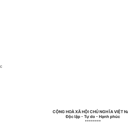
oc
CỘNG HOÀ XÃ HỘI CHỦ NGHĨA VIỆT 
Độc lập - Tự do - Hạnh phúc
********