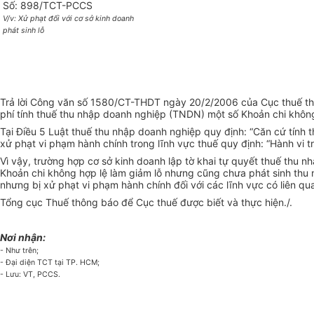
Số: 898/TCT-PCCS
V/v: Xử phạt đối với cơ sở kinh doanh
phát sinh lỗ
Trả lời Công văn số 1580/CT-THDT ngày 20/2/2006 của Cục thuế thành
phí tính thuế thu nhập doanh nghiệp (TNDN) một số Khoản chi khôn
Tại Điều 5 Luật thuế thu nhập doanh nghiệp quy định: “Căn cứ tính th
xử phạt vi phạm hành chính trong lĩnh vực thuế quy định: “Hành vi t
Vì vậy, trường hợp cơ sở kinh doanh lập tờ khai tự quyết thuế thu nh
Khoản chi không hợp lệ làm giảm lỗ nhưng cũng chưa phát sinh thu 
nhưng bị xử phạt vi phạm hành chính đối với các lĩnh vực có liên qu
Tổng cục Thuế thông báo để Cục thuế được biết và thực hiện./.
Nơi nhận:
- Như trên;
- Đại diện TCT tại TP. HCM;
- Lưu: VT, PCCS.