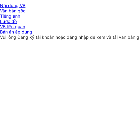
Nội dung VB
Văn bản gốc
Tiếng anh
Lược đồ
VB liên quan
Bản án áp dụng
Vui lòng
Đăng ký
tài khoản hoặc
đăng nhập
để xem và tải văn bản 