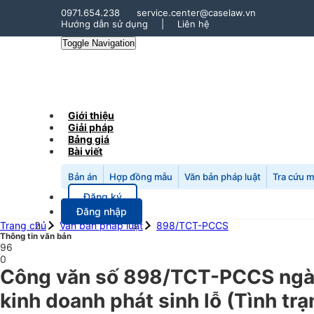
0971.654.238
service.center@caselaw.vn
Hướng dẫn sử dụng
|
Liên hệ
Toggle Navigation
Giới thiệu
Giải pháp
Bảng giá
Bài viết
Bản án
Hợp đồng mẫu
Văn bản pháp luật
Tra cứu 
Đăng ký
Đăng nhập
Trang chủ
Văn bản pháp luật
898/TCT-PCCS
Thông tin văn bản
96
0
Công văn số 898/TCT-PCCS ngày 
kinh doanh phát sinh lỗ (Tình tr