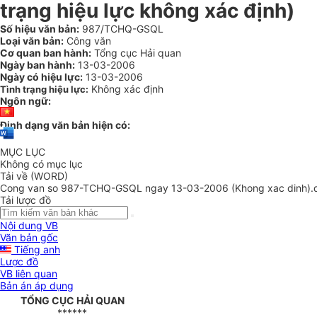
trạng hiệu lực không xác định)
Số hiệu văn bản:
987/TCHQ-GSQL
Loại văn bản:
Công văn
Cơ quan ban hành:
Tổng cục Hải quan
Ngày ban hành:
13-03-2006
Ngày có hiệu lực:
13-03-2006
Không xác định
Tình trạng hiệu lực:
Ngôn ngữ:
Định dạng văn bản hiện có:
MỤC LỤC
Không có mục lục
Tải về (WORD)
Cong van so 987-TCHQ-GSQL ngay 13-03-2006 (Khong xac dinh).
Tải lược đồ
Nội dung VB
Văn bản gốc
Tiếng anh
Lược đồ
VB liên quan
Bản án áp dụng
TỔNG CỤC HẢI QUAN
******