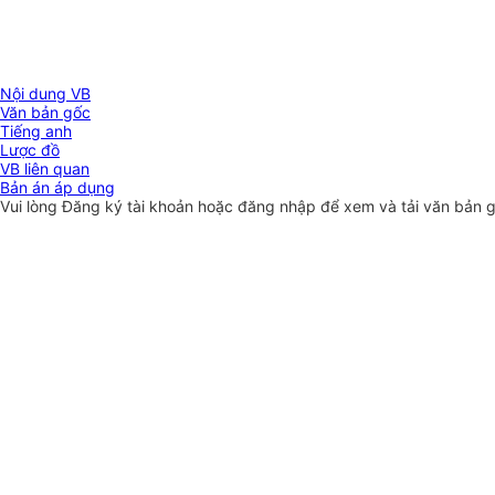
Nội dung VB
Văn bản gốc
Tiếng anh
Lược đồ
VB liên quan
Bản án áp dụng
Vui lòng
Đăng ký
tài khoản hoặc
đăng nhập
để xem và tải văn bản 