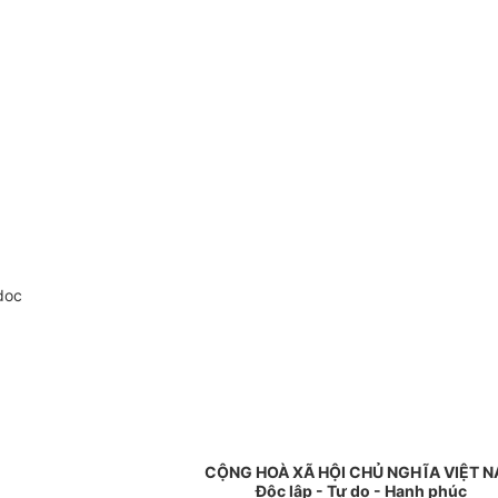
doc
CỘNG HOÀ XÃ HỘI CHỦ NGHĨA VIỆT 
Độc lập - Tự do - Hạnh phúc