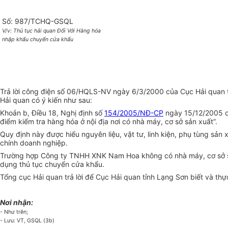
Số: 987/TCHQ-GSQL
V/v: Thủ tục hải quan Đối Với Hàng hóa
nhập khẩu chuyển cửa khẩu
Trả lời công điện số 06/HQLS-NV ngày 6/3/2000 của Cục Hải quan t
Hải quan có ý kiến như sau:
Khoản b, Điều 18, Nghị định số
154/2005/NĐ-CP
ngày 15/12/2005 củ
điểm kiểm tra hàng hóa ở nội địa nơi có nhà máy, cơ sở sản xuất”.
Quy định này được hiểu nguyên liệu, vật tư, linh kiện, phụ tùng sản
chính doanh nghiệp.
Trường hợp Công ty TNHH XNK Nam Hoa không có nhà máy, cơ sở sản 
dụng thủ tục chuyển cửa khẩu.
Tổng cục Hải quan trả lời để Cục Hải quan tỉnh Lạng Sơn biết và thực
Nơi nhận:
- Như trên;
- Lưu: VT, GSQL (3b)