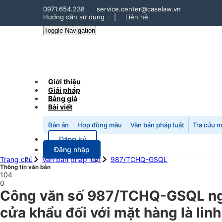
0971.654.238
service.center@caselaw.vn
Hướng dẫn sử dụng
|
Liên hệ
Toggle Navigation
Giới thiệu
Giải pháp
Bảng giá
Bài viết
Bản án
Hợp đồng mẫu
Văn bản pháp luật
Tra cứu 
Đăng ký
Đăng nhập
Trang chủ
Văn bản pháp luật
987/TCHQ-GSQL
Thông tin văn bản
104
0
Công văn số 987/TCHQ-GSQL ngà
cửa khẩu đối với mặt hàng là li