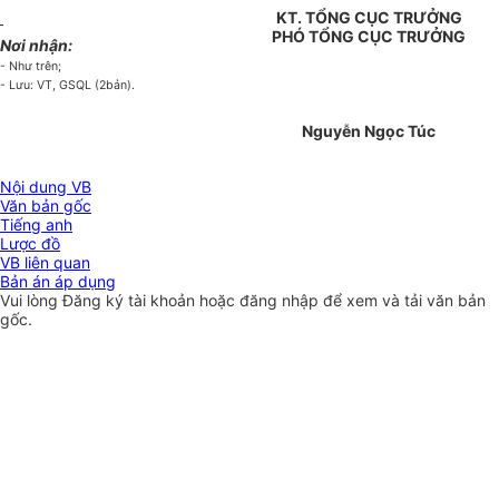
KT. TỔNG CỤC TRƯỞNG
PHÓ TỔNG CỤC TRƯỞNG
Nơi nhận:
- Như trên;
- Lưu: VT, GSQL (2bản).
Nguyễn Ngọc Túc
Nội dung VB
Văn bản gốc
Tiếng anh
Lược đồ
VB liên quan
Bản án áp dụng
Vui lòng
Đăng ký
tài khoản hoặc
đăng nhập
để xem và tải văn bản
gốc.