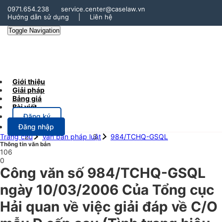
0971.654.238
service.center@caselaw.vn
Hướng dẫn sử dụng
|
Liên hệ
Toggle Navigation
Giới thiệu
Giải pháp
Bảng giá
Bài viết
Đăng ký
Đăng nhập
Trang chủ
Văn bản pháp luật
984/TCHQ-GSQL
Thông tin văn bản
106
0
Công văn số 984/TCHQ-GSQL
ngày 10/03/2006 Của Tổng cục
Hải quan về việc giải đáp về C/O