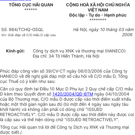
TỔNG CỤC HẢI QUAN
CỘNG HOÀ XÃ HỘI CHỦ NGHĨA
******
VIỆT NAM
Độc lập - Tự do - Hạnh phúc
********
Số: 984/TCHQ-GSQL
Hà Nội, ngày 10 tháng 03 năm
2006
V/v: Giải đáp về C/O mẫu D cấp sau
Kính gửi:
Công ty dịch vụ XNK và thương mại (HANECO)
Địa chỉ: 34 Tô Hiến Thành, Hà Nội
Phúc đáp công văn số 39/CV-CT ngày 06/03/2006 của Công ty
HANECO về đề nghị giải đáp một số câu hỏi về C/O mẫu D, Tổng
cục Thuế có ý kiến như sau:
Căn cứ quy định tại Điều 10 Mục D Phụ lục 2 Quy chế cấp C/O mẫu
D kèm theo Quyết định số
1420/2004/QĐ-BTM
ngày 04/10/2004
của Bộ Thương mại, C/O mẫu D được cấp vào thời điểm xuất khẩu
hoặc một thời gian ngắn sau đó (từ một đến 4 ngày sau ngày tàu
khởi hành) và không cần phải có dòng chữ "ISSUED
RETROACTIVELY". C/O mẫu D được cấp sau thời điểm này được coi
là cấp sau và thể hiện dòng chữ "ISSUED RETROACTIVELY".
Tổng cục Hải quan trả lời để Công ty Dịch vụ XNK và Thương mại
được biết./.