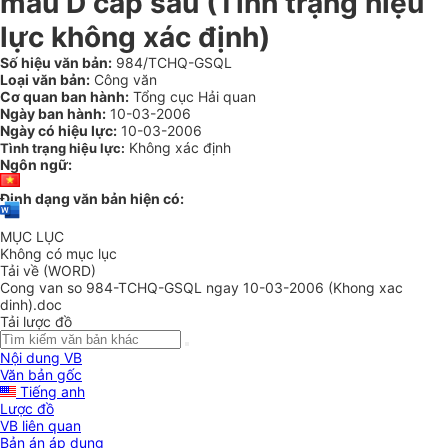
mẫu D cấp sau (Tình trạng hiệu
lực không xác định)
Số hiệu văn bản:
984/TCHQ-GSQL
Loại văn bản:
Công văn
Cơ quan ban hành:
Tổng cục Hải quan
Ngày ban hành:
10-03-2006
Ngày có hiệu lực:
10-03-2006
Không xác định
Tình trạng hiệu lực:
Ngôn ngữ:
Định dạng văn bản hiện có:
MỤC LỤC
Không có mục lục
Tải về (WORD)
Cong van so 984-TCHQ-GSQL ngay 10-03-2006 (Khong xac
dinh).doc
Tải lược đồ
Nội dung VB
Văn bản gốc
Tiếng anh
Lược đồ
VB liên quan
Bản án áp dụng