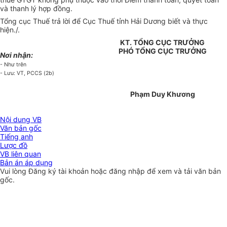
và thanh lý hợp đồng.
Tổng cục Thuế trả lời để Cục Thuế tỉnh Hải Dương biết và thực
hiện./.
KT. TỔNG CỤC TRƯỞNG
PHÓ TỔNG CỤC TRƯỞNG
Nơi nhận:
- Như trên
- Lưu: VT, PCCS (2b)
Phạm Duy Khương
Nội dung VB
Văn bản gốc
Tiếng anh
Lược đồ
VB liên quan
Bản án áp dụng
Vui lòng
Đăng ký
tài khoản hoặc
đăng nhập
để xem và tải văn bản
gốc.