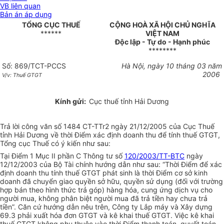
VB liên quan
Bản án áp dụng
TỔNG CỤC THUẾ
CỘNG HOÀ XÃ HỘI CHỦ NGHĨA
******
VIỆT NAM
Độc lập - Tự do - Hạnh phúc
********
Số: 869/TCT-PCCS
Hà Nội, ngày 10 tháng 03 năm
2006
V/v: Thuế GTGT
Kính gửi:
Cục thuế tỉnh Hải Dương
Trả lời công văn số 1484 CT-TTr2 ngày 21/12/2005 của Cục Thuế
tỉnh Hải Dương về thời Điểm xác định doanh thu để tính thuế GTGT,
Tổng cục Thuế có ý kiến như sau:
Tại Điểm 1 Mục II phần C Thông tư số
120/2003/TT-BTC
ngày
12/12/2003 của Bộ Tài chính hướng dẫn như sau: “Thời Điểm để xác
định doanh thu tính thuế GTGT phát sinh là thời Điểm cơ sở kinh
doanh đã chuyển giao quyền sở hữu, quyền sử dụng (đối với trường
hợp bán theo hình thức trả góp) hàng hóa, cung ứng dịch vụ cho
người mua, không phân biệt người mua đã trả tiền hay chưa trả
tiền”. Căn cứ hướng dẫn nêu trên, Công ty Lắp máy và Xây dựng
69.3 phải xuất hóa đơn GTGT và kê khai thuế GTGT. Việc kê khai
thuế GTGT không phụ thuộc vào thời Điểm thanh toán, quyết toán