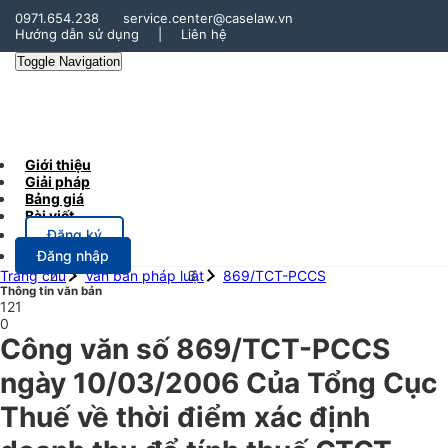
0971.654.238
service.center@caselaw.vn
Hướng dẫn sử dụng
|
Liên hệ
Toggle Navigation
Giới thiệu
Giải pháp
Bảng giá
Bài viết
Đăng ký
Đăng nhập
Trang chủ
Văn bản pháp luật
869/TCT-PCCS
Thông tin văn bản
121
0
Công văn số 869/TCT-PCCS
ngày 10/03/2006 Của Tổng Cục
Thuế về thời điểm xác định