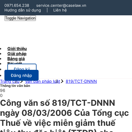
0971.654.238
service.center@caselaw.vn
Hướng dẫn sử dụng
|
Liên hệ
Toggle Navigation
Giới thiệu
Giải pháp
Bảng giá
Bài viết
Đăng ký
Đăng nhập
Trang chủ
Văn bản pháp luật
819/TCT-DNNN
Thông tin văn bản
96
0
Công văn số 819/TCT-DNNN
ngày 08/03/2006 Của Tổng cục
Thuế về việc miễn giảm thuế