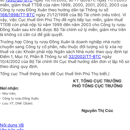
miễn, giảm thuế TTĐB của năm 1999, 2000, 2001, 2002, 2003 của
Công ty rượu Đồng Xuân theo hướng dẫn tại Thông tư số
168/1998/TT-BTC
ngày 21/12/1998 của Bộ Tài chính (nêu trên). Vì
vậy, việc Cục thuế tỉnh Phú Thọ đề nghị tiếp tục miễn, giảm thuế
TTĐB còn phải nộp từ năm 1999 đến năm 2003 cho Công ty rượu
Đồng Xuân sau khi đã được Bộ Tài chính xử lý miễn, giảm như trên
là không có căn cứ để giải quyết.
Trường hợp Công ty rượu Đồng Xuân là doanh nghiệp nhà nước
chuyển sang Công ty cổ phần, nếu thuộc đối tượng xử lý xóa nợ
thuế và các Khoản phải nộp Ngân sách Nhà nước theo quy định tại
Điểm 1, Mục IV, Phần B Thông tư số
32/2002/TT-BTC
ngày
10/4/2002 của Bộ Tài chính thì Cục thuế hướng dẫn đơn vị lập hồ sơ
theo đúng quy định.
Tổng cục Thuế thông báo để Cục thuế tỉnh Phú Thọ biết./.
KT. TỔNG CỤC TRƯỞNG
PHÓ TỔNG CỤC TRƯỞNG
Nơi nhận:
- Như trên;
- Công ty rượu Đồng Xuân;
- Lưu: VT, DNK (2bản).
Nguyễn Thị Cúc
Nội dung VB
Văn bản gốc