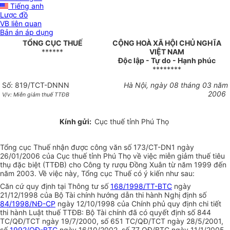
Tiếng anh
Lược đồ
VB liên quan
Bản án áp dụng
TỔNG CỤC THUẾ
CỘNG HOÀ XÃ HỘI CHỦ NGHĨA
******
VIỆT NAM
Độc lập - Tự do - Hạnh phúc
********
Số: 819/TCT-DNNN
Hà Nội, ngày 08 tháng 03 năm
2006
V/v: Miễn giảm thuế TTĐB
Kính gửi:
Cục thuế tỉnh Phú Thọ
Tổng cục Thuế nhận được công văn số 173/CT-DN1 ngày
26/01/2006 của Cục thuế tỉnh Phú Thọ về việc miễn giảm thuế tiêu
thụ đặc biệt (TTĐB) cho Công ty rượu Đồng Xuân từ năm 1999 đến
năm 2003. Về việc này, Tổng cục Thuế có ý kiến như sau:
Căn cứ quy định tại Thông tư số
168/1998/TT-BTC
ngày
21/12/1998 của Bộ Tài chính hướng dẫn thi hành Nghị định số
84/1998/NĐ-CP
ngày 12/10/1998 của Chính phủ quy định chi tiết
thi hành Luật thuế TTĐB: Bộ Tài chính đã có quyết định số 844
TC/QĐ/TCT ngày 19/7/2000, số 651 TC/QĐ/TCT ngày 28/5/2001,
số
1992/QĐ-BTC
ngày 16/10/2002, số 77 QĐ/BTC ngày 11/1/2005