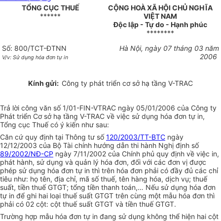
TỔNG CỤC THUẾ
CỘNG HOÀ XÃ HỘI CHỦ NGHĨA
******
VIỆT NAM
Độc lập - Tự do - Hạnh phúc
********
Số: 800/TCT-ĐTNN
Hà Nội, ngày 07 tháng 03 năm
2006
V/v: Sử dụng hóa đơn tự in
Kính gửi:
Công ty phát triển cơ sở hạ tầng V-TRAC
Trả lời công văn số 1/01-FIN-VTRAC ngày 05/01/2006 của Công ty
Phát triển Cơ sở hạ tầng V-TRAC về việc sử dụng hóa đơn tự in,
Tổng cục Thuế có ý kiến như sau:
Căn cứ quy định tại Thông tư số
120/2003/TT-BTC
ngày
12/12/2003 của Bộ Tài chính hướng dẫn thi hành Nghị định số
89/2002/NĐ-CP
ngày 7/11/2002 của Chính phủ quy định về việc in,
phát hành, sử dụng và quản lý hóa đơn, đối với các đơn vị được
phép sử dụng hóa đơn tự in thì trên hóa đơn phải có đầy đủ các chỉ
tiêu như: họ tên, địa chỉ, mã số thuế, tên hàng hóa, dịch vụ; thuế
suất, tiền thuế GTGT; tổng tiền thanh toán,… Nếu sử dụng hóa đơn
tự in để ghi hai loại thuế suất GTGT trên cùng một mẫu hóa đơn thì
phải có 02 cột: cột thuế suất GTGT và tiền thuế GTGT.
Trường hợp mẫu hóa đơn tự in đang sử dụng không thể hiện hai cột