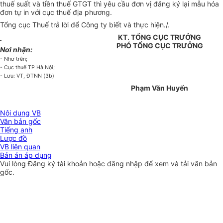
thuế suất và tiền thuế GTGT thì yêu cầu đơn vị đăng ký lại mẫu hóa
đơn tự in với cục thuế địa phương.
Tổng cục Thuế trả lời để Công ty biết và thực hiện./.
KT. TỔNG CỤC TRƯỞNG
PHÓ TỔNG CỤC TRƯỞNG
Nơi nhận:
- Như trên;
- Cục thuế TP Hà Nội;
- Lưu: VT, ĐTNN (3b)
Phạm Văn Huyến
Nội dung VB
Văn bản gốc
Tiếng anh
Lược đồ
VB liên quan
Bản án áp dụng
Vui lòng
Đăng ký
tài khoản hoặc
đăng nhập
để xem và tải văn bản
gốc.