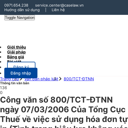
0971.654.238
service.center@caselaw.vn
Hướng dẫn sử dụng
|
Liên hệ
Toggle Navigation
Giới thiệu
Giải pháp
Bảng giá
Bài viết
Đăng ký
Đăng nhập
Trang chủ
Văn bản pháp luật
800/TCT-ĐTNN
Thông tin văn bản
136
0
Công văn số 800/TCT-ĐTNN
ngày 07/03/2006 Của Tổng Cục
Thuế về việc sử dụng hóa đơn tự