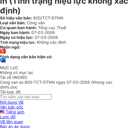
in (Tình trạng hiệu lực không xác
định)
Số hiệu văn bản:
800/TCT-ĐTNN
Loại văn bản:
Công văn
Cơ quan ban hành:
Tổng cục Thuế
Ngày ban hành:
07-03-2006
Ngày có hiệu lực:
07-03-2006
Không xác định
Tình trạng hiệu lực:
Ngôn ngữ:
Định dạng văn bản hiện có:
MỤC LỤC
Không có mục lục
Tải về (WORD)
Cong van so 800-TCT-DTNN ngay 07-03-2006 (Khong xac
dinh).doc
Tải lược đồ
Nội dung VB
Văn bản gốc
Tiếng anh
Lược đồ
VB liên quan
Bản án áp dụng