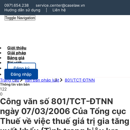
0971.654.238
service.center@caselaw.vn
Hướng dẫn sử dụng
|
Liên hệ
Toggle Navigation
Giới thiệu
Giải pháp
Bảng giá
Bài viết
Đăng ký
Đăng nhập
Trang chủ
Văn bản pháp luật
801/TCT-ĐTNN
Thông tin văn bản
122
0
Công văn số 801/TCT-ĐTNN
ngày 07/03/2006 Của Tổng cục
Thuế về việc thuế giá trị gia tăng