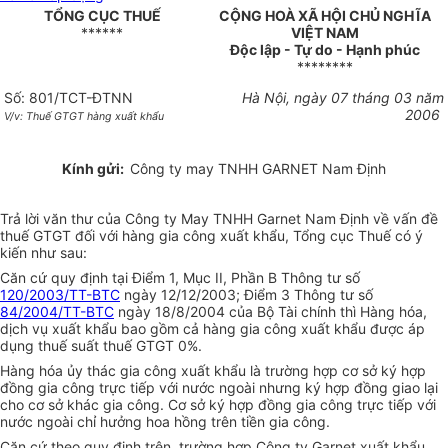
TỔNG CỤC THUẾ
CỘNG HOÀ XÃ HỘI CHỦ NGHĨA
******
VIỆT NAM
Độc lập - Tự do - Hạnh phúc
********
Số: 801/TCT-ĐTNN
Hà Nội, ngày 07 tháng 03 năm
2006
V/v: Thuế GTGT hàng xuất khẩu
Kính gửi:
Công ty may TNHH GARNET Nam Định
Trả lời văn thư của Công ty May TNHH Garnet Nam Định về vấn đề
thuế GTGT đối với hàng gia công xuất khẩu, Tổng cục Thuế có ý
kiến như sau:
Căn cứ quy định tại Điểm 1, Mục II, Phần B Thông tư số
120/2003/TT-BTC
ngày 12/12/2003; Điểm 3 Thông tư số
84/2004/TT-BTC
ngày 18/8/2004 của Bộ Tài chính thì Hàng hóa,
dịch vụ xuất khẩu bao gồm cả hàng gia công xuất khẩu được áp
dụng thuế suất thuế GTGT 0%.
Hàng hóa ủy thác gia công xuất khẩu là trường hợp cơ sở ký hợp
đồng gia công trực tiếp với nước ngoài nhưng ký hợp đồng giao lại
cho cơ sở khác gia công. Cơ sở ký hợp đồng gia công trực tiếp với
nước ngoài chỉ hưởng hoa hồng trên tiền gia công.
Căn cứ theo quy định trên, trường hợp Công ty Garnet xuất khẩu