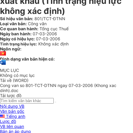
xuất khẩu (Tình trạng hiệu lực
không xác định)
Số hiệu văn bản:
801/TCT-ĐTNN
Loại văn bản:
Công văn
Cơ quan ban hành:
Tổng cục Thuế
Ngày ban hành:
07-03-2006
Ngày có hiệu lực:
07-03-2006
Không xác định
Tình trạng hiệu lực:
Ngôn ngữ:
Định dạng văn bản hiện có:
MỤC LỤC
Không có mục lục
Tải về (WORD)
Cong van so 801-TCT-DTNN ngay 07-03-2006 (Khong xac
dinh).doc
Tải lược đồ
Nội dung VB
Văn bản gốc
Tiếng anh
Lược đồ
VB liên quan
Bản án áp dụng