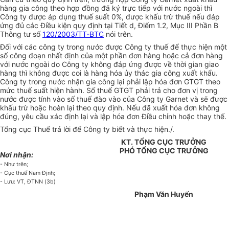
hàng gia công theo hợp đồng đã ký trực tiếp với nước ngoài thì
Công ty được áp dụng thuế suất 0%, được khấu trừ thuế nếu đáp
ứng đủ các Điều kiện quy định tại Tiết d, Điểm 1.2, Mục III Phần B
Thông tư số
120/2003/TT-BTC
nói trên.
Đối với các công ty trong nước được Công ty thuế để thực hiện một
số công đoạn nhất định của một phần đơn hàng hoặc cả đơn hàng
với nước ngoài do Công ty không đáp ứng được về thời gian giao
hàng thì không được coi là hàng hóa ủy thác gia công xuất khẩu.
Công ty trong nước nhận gia công lại phải lập hóa đơn GTGT theo
mức thuế suất hiện hành. Số thuế GTGT phải trả cho đơn vị trong
nước được tính vào số thuế đào vào của Công ty Garnet và sẽ được
khấu trừ hoặc hoàn lại theo quy định. Nếu đã xuất hóa đơn không
đúng, yêu cầu xác định lại và lập hóa đơn Điều chỉnh hoặc thay thế.
Tổng cục Thuế trả lời để Công ty biết và thực hiện./.
KT. TỔNG CỤC TRƯỞNG
PHÓ TỔNG CỤC TRƯỞNG
Nơi nhận:
- Như trên;
- Cục thuế Nam Định;
- Lưu: VT, ĐTNN (3b)
Phạm Văn Huyến