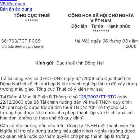
VB liên quan
Bản án áp dụng
TỔNG CỤC THUẾ
CỘNG HOÀ XÃ HỘI CHỦ NGHĨA
******
VIỆT NAM
Độc lập - Tự do - Hạnh phúc
********
Số: 763/TCT-PCCS
Hà Nội, ngày 06 tháng 03 năm
2006
V/v: Xác định chi phí hợp lý
Kính gửi:
Cục thuế tỉnh Đồng Nai
Trả lời công văn số 07/CT-DN2 ngày 4/1/2006 của Cục thuế tỉnh
Đồng Nai hỏi về chi phí hợp lý khi doanh nghiệp tài trợ để xây dựng
trường mẫu giáo, Tổng cục Thuế có ý kiến như sau:
Tại Điểm 4 Mục III Phần B Thông tư số
128/2003/TT-BTC
ngày
22/12/2003 của Bộ Tài chính hướng dẫn về thuế TNDN quy định:
Chi phí hợp lý được trừ để tính thuế TNDN: “Chi hỗ trợ cho các
trường học được Nhà nước cho phép thành lập và khi chi phải có
hóa đơn, chứng từ theo chế độ quy định”.
Căn cứ vào hướng dẫn nêu trên, Công ty TNHH một thành viên Tín
Nghĩa tài trợ xây dựng trường mẫu giáo Nhơn Nghĩa (trường được
cơ quan Nhà nước có thẩm quyền cho phép thành lập là trường