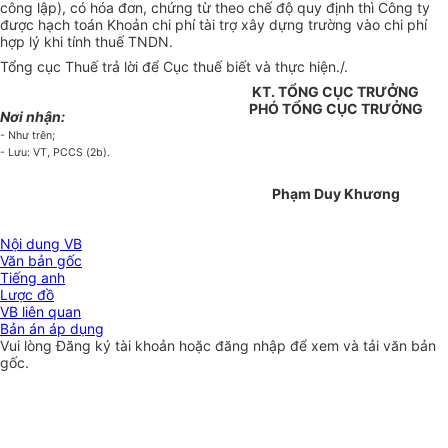
công lập), có hóa đơn, chứng từ theo chế độ quy định thì Công ty
được hạch toán Khoản chi phí tài trợ xây dựng trường vào chi phí
hợp lý khi tính thuế TNDN.
Tổng cục Thuế trả lời để Cục thuế biết và thực hiện./.
KT. TỔNG CỤC TRƯỞNG
PHÓ TỔNG CỤC TRƯỞNG
Nơi nhận:
- Như trên;
- Lưu: VT, PCCS (2b).
Phạm Duy Khương
Nội dung VB
Văn bản gốc
Tiếng anh
Lược đồ
VB liên quan
Bản án áp dụng
Vui lòng
Đăng ký
tài khoản hoặc
đăng nhập
để xem và tải văn bản
gốc.