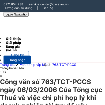
0971.654.238
service.center@caselaw.vn
Hướng dẫn sử dụng
|
Liên hệ
Toggle Navigation
Giới thiệu
Giải pháp
Bảng giá
Bài viết
Đăng ký
Đăng nhập
Trang chủ
Văn bản pháp luật
763/TCT-PCCS
Thông tin văn bản
103
0
Công văn số 763/TCT-PCCS
ngày 06/03/2006 Của Tổng cục
Thuế về việc chi phí hợp lý khi