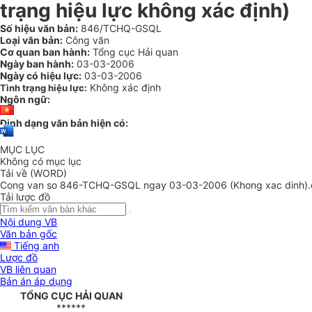
trạng hiệu lực không xác định)
Số hiệu văn bản:
846/TCHQ-GSQL
Loại văn bản:
Công văn
Cơ quan ban hành:
Tổng cục Hải quan
Ngày ban hành:
03-03-2006
Ngày có hiệu lực:
03-03-2006
Không xác định
Tình trạng hiệu lực:
Ngôn ngữ:
Định dạng văn bản hiện có:
MỤC LỤC
Không có mục lục
Tải về (WORD)
Cong van so 846-TCHQ-GSQL ngay 03-03-2006 (Khong xac dinh)
Tải lược đồ
Nội dung VB
Văn bản gốc
Tiếng anh
Lược đồ
VB liên quan
Bản án áp dụng
TỔNG CỤC HẢI QUAN
******