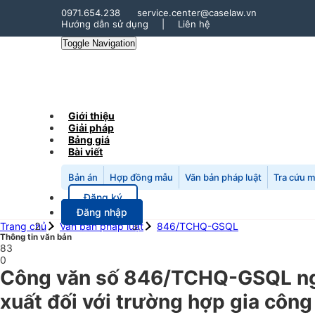
0971.654.238
service.center@caselaw.vn
Hướng dẫn sử dụng
|
Liên hệ
Toggle Navigation
Giới thiệu
Giải pháp
Bảng giá
Bài viết
Bản án
Hợp đồng mẫu
Văn bản pháp luật
Tra cứu 
Đăng ký
Đăng nhập
Trang chủ
Văn bản pháp luật
846/TCHQ-GSQL
Thông tin văn bản
83
0
Công văn số 846/TCHQ-GSQL ngà
xuất đối với trường hợp gia côn