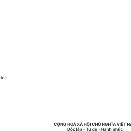
.doc
CỘNG HOÀ XÃ HỘI CHỦ NGHĨA VIỆT 
Độc lập - Tự do - Hạnh phúc