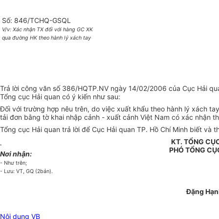
Số: 846/TCHQ-GSQL
V/v: Xác nhận TX đối với hàng GC XK
qua đường HK theo hành lý xách tay
Trả lời công văn số 386/HQTP.NV ngày 14/02/2006 của Cục Hải quan
Tổng cục Hải quan có ý kiến như sau:
Đối với trường hợp nêu trên, do việc xuất khẩu theo hành lý xách ta
tải đơn bằng tờ khai nhập cảnh - xuất cảnh Việt Nam có xác nhận t
Tổng cục Hải quan trả lời để Cục Hải quan TP. Hồ Chí Minh biết và th
KT. TỔNG CỤ
PHÓ TỔNG CỤ
Nơi nhận:
- Như trên;
- Lưu: VT, GQ (2bản).
Đặng Hạn
Nội dung VB