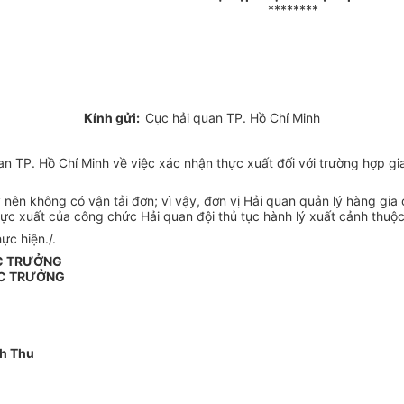
********
Kính gửi:
Cục hải quan TP. Hồ Chí Minh
 TP. Hồ Chí Minh về việc xác nhận thực xuất đối với trường hợp gi
y nên không có vận tải đơn; vì vậy, đơn vị Hải quan quản lý hàng gi
hực xuất của công chức Hải quan đội thủ tục hành lý xuất cảnh thuộ
ực hiện./.
C TRƯỞNG
C TRƯỞNG
h Thu